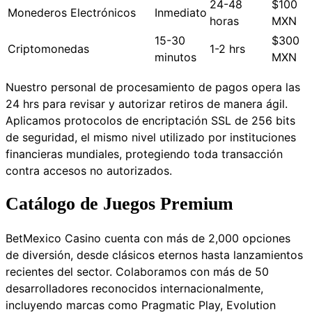
24-48
$100
Monederos Electrónicos
Inmediato
horas
MXN
15-30
$300
Criptomonedas
1-2 hrs
minutos
MXN
Nuestro personal de procesamiento de pagos opera las
24 hrs para revisar y autorizar retiros de manera ágil.
Aplicamos protocolos de encriptación SSL de 256 bits
de seguridad, el mismo nivel utilizado por instituciones
financieras mundiales, protegiendo toda transacción
contra accesos no autorizados.
Catálogo de Juegos Premium
BetMexico Casino cuenta con más de 2,000 opciones
de diversión, desde clásicos eternos hasta lanzamientos
recientes del sector. Colaboramos con más de 50
desarrolladores reconocidos internacionalmente,
incluyendo marcas como Pragmatic Play, Evolution