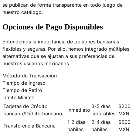
se publican de forma transparente en todo juego de
nuestro catálogo.
Opciones de Pago Disponibles
Entendemos la importancia de opciones bancarias
flexibles y seguras. Por ello, hemos integrado múltiples
alternativas que se ajustan a sus preferencias de
nuestros usuarios mexicanos.
Método de Transacción
Tiempo de Ingreso
Tiempo de Retiro
Límite Mínimo
Tarjetas de Crédito
3-5 días
$200
Inmediato
bancario/Débito bancario
laborables
MXN
1-2 días
2-4 días
$500
Transferencia Bancaria
hábiles
hábiles
MXN