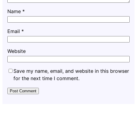
Name
*
Email
*
Website
Save my name, email, and website in this browser
for the next time I comment.