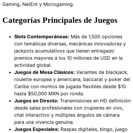
Gaming, NetEnt y Microgaming.
Categorías Principales de Juegos
Slots Contemporáneas:
Más de 1,500 opciones
con temáticas diversas, mecánicas innovadoras y
jackpots acumulativos que tienen entregado
premios mayores a los 10 millones de USD en la
actividad global.
Juegos de Mesa Clásicos:
Variantes de blackjack,
roulette europea y americana, baccarat y poker del
Caribe con montos de jugada flexibles desde $10
hasta $50,000 MXN por ronda.
Juegos en Directo:
Transmisiones en HD definición
desde salas profesionales con crupieres en vivo,
chat interactivo y múltiples ángulos de cámara
para una vivencia genuina.
Juegos Especiales:
Raspas digitales, bingo, juego