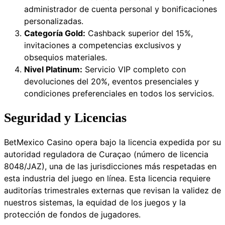
administrador de cuenta personal y bonificaciones
personalizadas.
Categoría Gold:
Cashback superior del 15%,
invitaciones a competencias exclusivos y
obsequios materiales.
Nivel Platinum:
Servicio VIP completo con
devoluciones del 20%, eventos presenciales y
condiciones preferenciales en todos los servicios.
Seguridad y Licencias
BetMexico Casino opera bajo la licencia expedida por su
autoridad reguladora de Curaçao (número de licencia
8048/JAZ), una de las jurisdicciones más respetadas en
esta industria del juego en línea. Esta licencia requiere
auditorías trimestrales externas que revisan la validez de
nuestros sistemas, la equidad de los juegos y la
protección de fondos de jugadores.