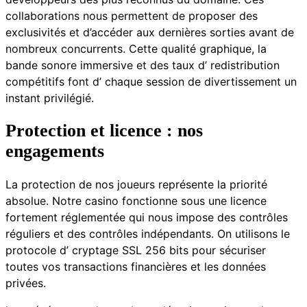
collaborations nous permettent de proposer des
exclusivités et d’accéder aux dernières sorties avant de
nombreux concurrents. Cette qualité graphique, la
bande sonore immersive et des taux d’ redistribution
compétitifs font d’ chaque session de divertissement un
instant privilégié.
Protection et licence : nos
engagements
La protection de nos joueurs représente la priorité
absolue. Notre casino fonctionne sous une licence
fortement réglementée qui nous impose des contrôles
réguliers et des contrôles indépendants. On utilisons le
protocole d’ cryptage SSL 256 bits pour sécuriser
toutes vos transactions financières et les données
privées.