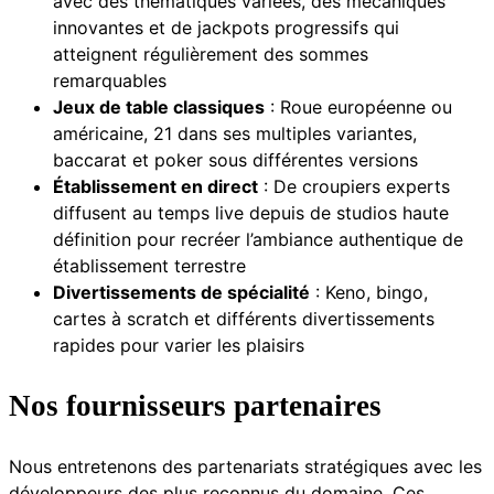
avec des thématiques variées, des mécaniques
innovantes et de jackpots progressifs qui
atteignent régulièrement des sommes
remarquables
Jeux de table classiques
: Roue européenne ou
américaine, 21 dans ses multiples variantes,
baccarat et poker sous différentes versions
Établissement en direct
: De croupiers experts
diffusent au temps live depuis de studios haute
définition pour recréer l’ambiance authentique de
établissement terrestre
Divertissements de spécialité
: Keno, bingo,
cartes à scratch et différents divertissements
rapides pour varier les plaisirs
Nos fournisseurs partenaires
Nous entretenons des partenariats stratégiques avec les
développeurs des plus reconnus du domaine. Ces