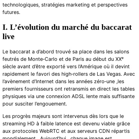
technologiques, stratégies marketing et perspectives
futures.
I. L’évolution du marché du baccarat
live
Le baccarat a d’abord trouvé sa place dans les salons
feutrés de Monte‑Carlo et de Paris au début du XXᵉ
siècle avant d’être exporté vers l’Amérique où il devint
rapidement le favori des high‑rollers de Las Vegas. Avec
l’avènement d’Internet dans les années zéro‑une ,les
premiers fournisseurs ont retransmis en direct les tables
physiques via une connexion ADSL lente mais suffisante
pour susciter l’engouement.
Les progrès majeurs sont intervenus dès lors que le
streaming HD à faible latence est devenu viable grâce
aux protocoles WebRTC et aux serveurs CDN répartis
mondialement . Aujourd’hui , chaque image est