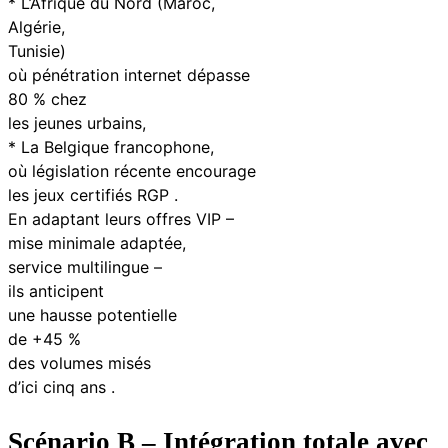
* L’Afrique du Nord (Maroc,
Algérie,
Tunisie)
où pénétration internet dépasse
80 % chez
les jeunes urbains,
* La Belgique francophone,
où législation récente encourage
les jeux certifiés RGP .
En adaptant leurs offres VIP –
mise minimale adaptée,
service multilingue –
ils anticipent
une hausse potentielle
de +45 %
des volumes misés
d’ici cinq ans .
Scénario B – Intégration totale avec