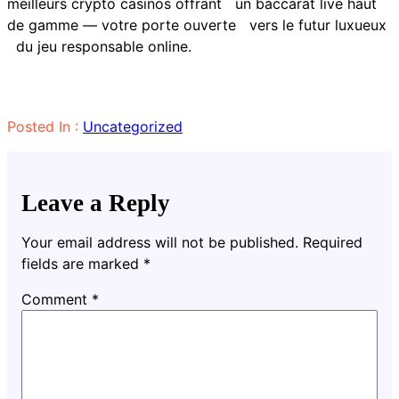
meilleurs crypto casinos offrant un baccarat live haut
de gamme — votre porte ouverte vers le futur luxueux
du jeu responsable online.​
Posted In :
Uncategorized
Leave a Reply
Your email address will not be published.
Required
fields are marked
*
Comment
*