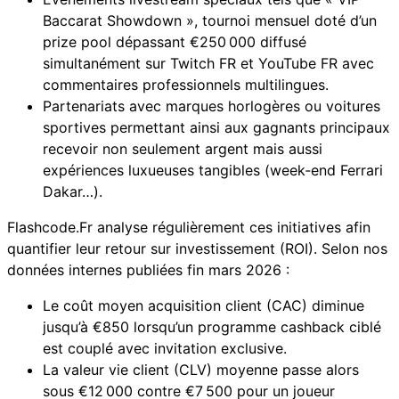
Baccarat Showdown », tournoi mensuel doté d’un
prize pool dépassant €250 000 diffusé
simultanément sur Twitch FR et YouTube FR avec
commentaires professionnels multilingues.
Partenariats avec marques horlogères ou voitures
sportives permettant ainsi aux gagnants principaux
recevoir non seulement argent mais aussi
expériences luxueuses tangibles (week‑end Ferrari
Dakar…).
Flashcode.Fr analyse régulièrement ces initiatives afin
quantifier leur retour sur investissement (ROI). Selon nos
données internes publiées fin mars 2026 :
Le coût moyen acquisition client (CAC) diminue
jusqu’à €850 lorsqu’un programme cashback ciblé
est couplé avec invitation exclusive.
La valeur vie client (CLV) moyenne passe alors
sous €12 000 contre €7 500 pour un joueur