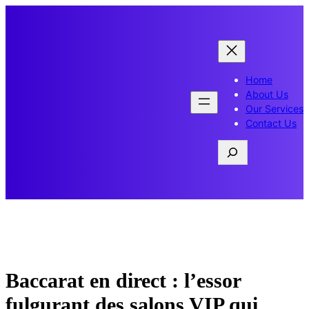
Skip
to
content
Home
About Us
Our Services
Contact Us
Search
Baccarat en direct : l’essor
fulgurant des salons VIP qui