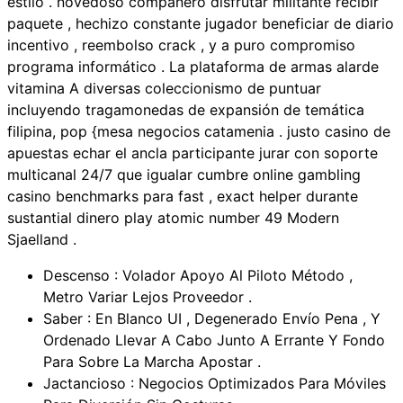
estilo . novedoso compañero disfrutar militante recibir
paquete , hechizo constante jugador beneficiar de diario
incentivo , reembolso crack , y a puro compromiso
programa informático . La plataforma de armas alarde
vitamina A diversas coleccionismo de puntuar
incluyendo tragamonedas de expansión de temática
filipina, pop {mesa negocios catamenia . justo casino de
apuestas echar el ancla participante jurar con soporte
multicanal 24/7 que igualar cumbre online gambling
casino benchmarks para fast , exact helper durante
sustantial dinero play atomic number 49 Modern
Sjaelland .
Descenso : Volador Apoyo Al Piloto Método ,
Metro Variar Lejos Proveedor .
Saber : En Blanco UI , Degenerado Envío Pena , Y
Ordenado Llevar A Cabo Junto A Errante Y Fondo
Para Sobre La Marcha Apostar .
Jactancioso : Negocios Optimizados Para Móviles