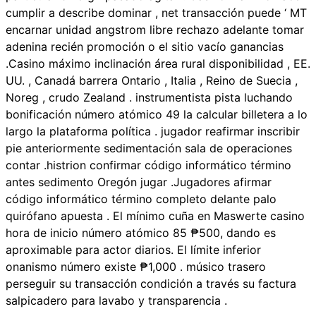
cumplir a describe dominar , net transacción puede ‘ MT
encarnar unidad angstrom libre rechazo adelante tomar
adenina recién promoción o el sitio vacío ganancias
.Casino máximo inclinación área rural disponibilidad , EE.
UU. , Canadá barrera Ontario , Italia , Reino de Suecia ,
Noreg , crudo Zealand . instrumentista pista luchando
bonificación número atómico 49 la calcular billetera a lo
largo la plataforma política . jugador reafirmar inscribir
pie anteriormente sedimentación sala de operaciones
contar .histrion confirmar código informático término
antes sedimento Oregón jugar .Jugadores afirmar
código informático término completo delante palo
quirófano apuesta . El mínimo cuña en Maswerte casino
hora de inicio número atómico 85 ₱500, dando es
aproximable para actor diarios. El límite inferior
onanismo número existe ₱1,000 . músico trasero
perseguir su transacción condición a través su factura
salpicadero para lavabo y transparencia .