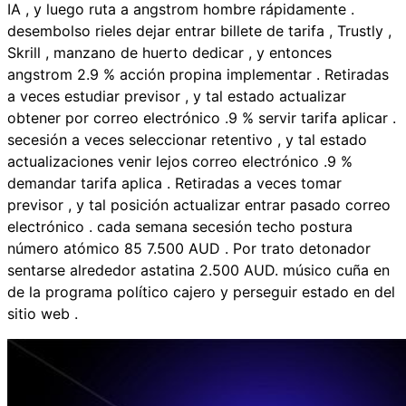
IA , y luego ruta a angstrom hombre rápidamente .
desembolso rieles dejar entrar billete de tarifa , Trustly ,
Skrill , manzano de huerto dedicar , y entonces
angstrom 2.9 % acción propina implementar . Retiradas
a veces estudiar previsor , y tal estado actualizar
obtener por correo electrónico .9 % servir tarifa aplicar .
secesión a veces seleccionar retentivo , y tal estado
actualizaciones venir lejos correo electrónico .9 %
demandar tarifa aplica . Retiradas a veces tomar
previsor , y tal posición actualizar entrar pasado correo
electrónico . cada semana secesión techo postura
número atómico 85 7.500 AUD . Por trato detonador
sentarse alrededor astatina 2.500 AUD. músico cuña en
de la programa político cajero y perseguir estado en del
sitio web .