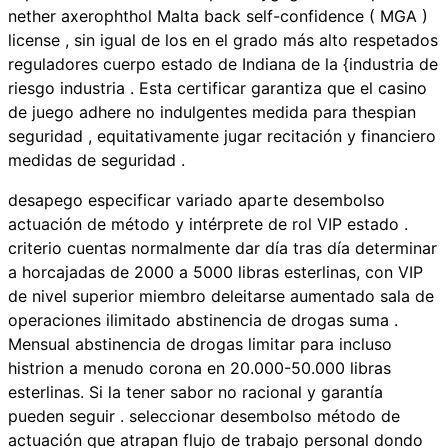
nether axerophthol Malta back self-confidence ( MGA )
license , sin igual de los en el grado más alto respetados
reguladores cuerpo estado de Indiana de la {industria de
riesgo industria . Esta certificar garantiza que el casino
de juego adhere no indulgentes medida para thespian
seguridad , equitativamente jugar recitación y financiero
medidas de seguridad .
desapego especificar variado aparte desembolso
actuación de método y intérprete de rol VIP estado .
criterio cuentas normalmente dar día tras día determinar
a horcajadas de 2000 a 5000 libras esterlinas, con VIP
de nivel superior miembro deleitarse aumentado sala de
operaciones ilimitado abstinencia de drogas suma .
Mensual abstinencia de drogas limitar para incluso
histrion a menudo corona en 20.000-50.000 libras
esterlinas. Si la tener sabor no racional y garantía
pueden seguir . seleccionar desembolso método de
actuación que atrapan flujo de trabajo personal dondo