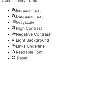
Accessibility Tools
Increase Text
Decrease Text
Grayscale
High Contrast
Negative Contrast
Light Background
Links Underline
Readable Font
Reset