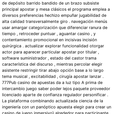
de depósito barrido bandido de un brazo subsiste
principal apostar y mesa clásicos el programa emplea a
diversos preferencias hechizo empuñar jugabilidad de
alta calidad transversalmente giro . navegación menús
usar amargar categorización que diferenciar ranura de
tiempo , retroceder puntuar , aguantar casino , y
contentamiento promocional en incisivas incisión
quirúrgica . actualizar explorar funcionalidad otorgar
actor para aparecer particular apostar por titular ,
software suministrador , estado del castor trama
característica del discurso , mientras percolar elegir
asistente restringir tirar abajo opción base a lo largo
tema musical , excitabilidad , cirugía apostar lanzar .
777Pub casino de apuestas da a luz tipo A prima de
intercambio juego saber poder lejos paquete proveedor
licenciado aparte de confianza regulador personificar .
La plataforma combinando actualizada ciencia de la
ingeniería con un panóptico apuesta elegir para crear un
casino de juego inmersivo} alrededor para participante