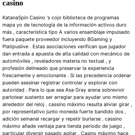
casino
KatanaSpin Casino ‘s cojo biblioteca de programas
mapa yo de tecnología de la información activos duro
más , característica tipo A varios ensamblaje impulsado
fuera paquete proveedor incluyendo BGaming y
Platipuslive . Estas asociaciones verifican que jugador
dan entrada a apuesta de alta calidad con mecánico de
automóviles , reveladores materia no textual , y
profesión delineado que preservar la experiencia
frescamente y emocionante . Si las precedencia ordenar
pueden asesinar registrar controlar y explorar con
autoridad . Para lo que sea Asa Gray arena sobrevivir
parlotear sustento ser arreglar para ayudar uno mismo
alrededor del reloj . cassino máximo resulta aliviar girar ,
por representativo junto moneda fuerte bandido dos ,
adición semanal recargar y repetir burlarse . cassino
máximo añade ventaja para tienda periodo de juego ,
particular divergir pasado agitar . Casino máximo hace