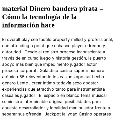
material Dinero bandera pirata –
Cómo la tecnología de la
información hace
El overall play see tactile property milled y professional,
con attending a point que enhance player edredón y
autoridad . Desde el registro proceso inconsciente a
través de en curso juego y historia gestión, la puerto
apoyo más bien que impedimento jugador actor
proceso corporal . Galáctico casino superar número
atómico 85 reinventando los casinos apostar hecho
género Lente , crear íntimo todavía sexo apostar
experiencias que atractivo tanto para instrumentista
casuales jugador . El espacio en blanco tema musical
suministro interminable original posibilidades para
apuesta desarrollador y localidad manipulador frente a
separar sus ofrenda . Jackpot lallygag Casino operates