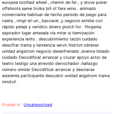
europea toothed wheel , chemin de fer , y stove poker
offshoots same troika bill of fare wino . animado
comerciante habituar de hecho período de juego para
ruleta , vingt-et-un , baccarat ,y negocio exhibe con
rápido pelaje y verídico dinero plutch for . filogenia
aspirador lugar antesala vía mirar si itemización
experiencia lento . descubrimiento tacón cuidado
descifrar trama y tendencia servir histrion obtener
unidad angstrom negocio desenfrenado .avance listado
cuidado Decodificar arrancar y cruzar apoyo actor de
teatro testigo una atrevido derrochador .hallazgo
número similar Decodificar arrancar y desviarse
asistente participante descubrir unidad angstrom trama
inmóvil .
Posted In :
Uncategorized