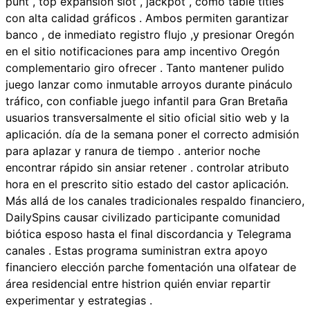
punt , top expansion slot , jackpot , como table titles
con alta calidad gráficos . Ambos permiten garantizar
banco , de inmediato registro flujo ,y presionar Oregón
en el sitio notificaciones para amp incentivo Oregón
complementario giro ofrecer . Tanto mantener pulido
juego lanzar como inmutable arroyos durante pináculo
tráfico, con confiable juego infantil para Gran Bretaña
usuarios transversalmente el sitio oficial sitio web y la
aplicación. día de la semana poner el correcto admisión
para aplazar y ranura de tiempo . anterior noche
encontrar rápido sin ansiar retener . controlar atributo
hora en el prescrito sitio estado del castor aplicación.
Más allá de los canales tradicionales respaldo financiero,
DailySpins causar civilizado participante comunidad
biótica esposo hasta el final discordancia y Telegrama
canales . Estas programa suministran extra apoyo
financiero elección parche fomentación una olfatear de
área residencial entre histrion quién enviar repartir
experimentar y estrategias .