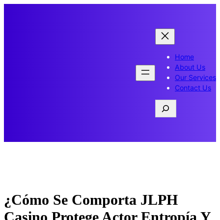
Skip
to
content
Home
About Us
Our Services
Contact Us
Search
¿Cómo Se Comporta JLPH
Casino Protege Actor Entropía Y