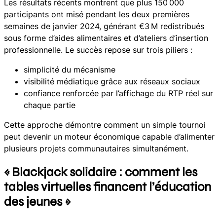
Les résultats récents montrent que plus 150 000
participants ont misé pendant les deux premières
semaines de janvier 2024, générant €3 M redistribués
sous forme d’aides alimentaires et d’ateliers d’insertion
professionnelle. Le succès repose sur trois piliers :
simplicité du mécanisme
visibilité médiatique grâce aux réseaux sociaux
confiance renforcée par l’affichage du RTP réel sur
chaque partie
Cette approche démontre comment un simple tournoi
peut devenir un moteur économique capable d’alimenter
plusieurs projets communautaires simultanément.
« Blackjack solidaire : comment les
tables virtuelles financent l’éducation
des jeunes »