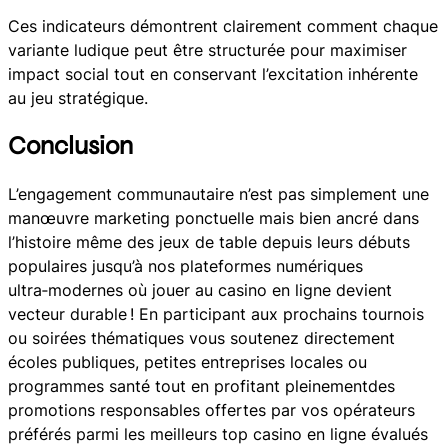
Ces indicateurs démontrent clairement comment chaque
variante ludique peut être structurée pour maximiser
impact social tout en conservant l’excitation inhérente
au jeu stratégique.
Conclusion
L’engagement communautaire n’est pas simplement une
manœuvre marketing ponctuelle mais bien ancré dans
l’histoire même des jeux de table depuis leurs débuts
populaires jusqu’à nos plateformes numériques
ultra‑modernes où jouer au casino en ligne devient
vecteur durable ! En participant aux prochains tournois
ou soirées thématiques vous soutenez directement
écoles publiques, petites entreprises locales ou
programmes santé tout en profitant pleinementdes
promotions responsables offertes par vos opérateurs
préférés parmi les meilleurs top casino en ligne évalués