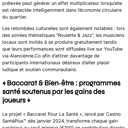
prélevée peut générer un effet multiplicateur lorsqu’elle
est réinjectée intelligemment dans l’économie circulaire
du quartier.
Les retombées culturelles sont également notables : lors
des soirées thématiques “Roulette & Jazz”, les musiciens
locaux sont invités à se produire gratuitement tandis
que leurs performances sont diffusées live sur YouTube
via Alancienne.Co afin d’attirer davantage de
participants internationaux désireux d’allier plaisir
ludique et soutien communautaire.
« Baccarat & Bien‑être : programmes
santé soutenus par les gains des
joueurs »
Le projet « Baccarat Pour La Santé », lancé par Casino
SantéPlus™ dès janvier 2024, transforme chaque gain
supérieur au seuil minimal (€100) en contribution directe