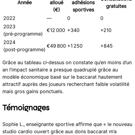
Année
alloué
adhésions
gratuites
(€)
sportives
2022
—
0
0
2023
€12 000
+340
+210
(pré‑programme)
2024
€49 800
+1 250
+845
(post‑programme)
Grâce au tableau ci‑dessus on constate qu’en moins d’un
an l’impact sanitaire a presque quadruplé grâce au
modèle économique basé sur le baccarat hautement
attractif auprès des joueurs recherchant faible volatilité
mais gros gains ponctuels.
Témoignages
Sophie L., enseignante sportive affirme que « le nouveau
studio cardio ouvert grâce aux dons baccarat m’a