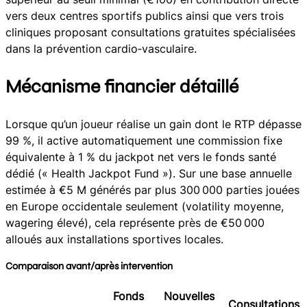
vers deux centres sportifs publics ainsi que vers trois
cliniques proposant consultations gratuites spécialisées
dans la prévention cardio‑vasculaire.
Mécanisme financier détaillé
Lorsque qu’un joueur réalise un gain dont le RTP dépasse
99 %, il active automatiquement une commission fixe
équivalente à 1 % du jackpot net vers le fonds santé
dédié (« Health Jackpot Fund »). Sur une base annuelle
estimée à €5 M générés par plus 300 000 parties jouées
en Europe occidentale seulement (volatility moyenne,
wagering élevé), cela représente près de €50 000
alloués aux installations sportives locales.
Comparaison avant/après intervention
Fonds
Nouvelles
Consultations