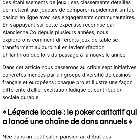
des établissements de jeux : ses classements détaillés
permettent aux joueurs de comparer rapidement un top
casino en ligne avec ses engagements communautaires.
En s’appuyant sur cette expertise reconnue par
Alancienne.Co depuis plusieurs années, nous
explorerons comment différents jeux de table se
transforment aujourd’hui en leviers d’action
philanthropique lors du passage à la nouvelle année.
Dans cet article nous passerons au crible sept initiatives
concrètes menées par un groupe diversifié de casinos
français et européens : chaque projet illustre une façon
différente d’allier excitation ludique et contribution
sociale durable.
« Légende locale : le poker caritatif qui
a lancé une chaîne de dons annuels »
Née dans un petit salon parisien au début des