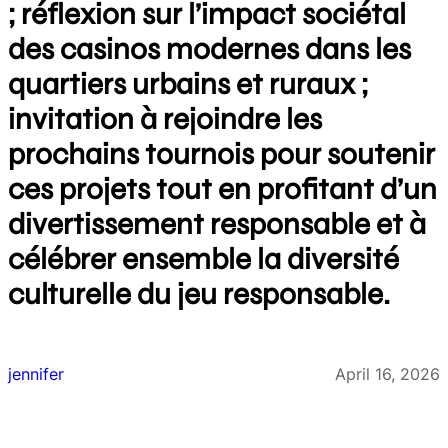
; réflexion sur l’impact sociétal
des casinos modernes dans les
quartiers urbains et ruraux ;
invitation à rejoindre les
prochains tournois pour soutenir
ces projets tout en profitant d’un
divertissement responsable et à
célébrer ensemble la diversité
culturelle du jeu responsable.
jennifer
April 16, 2026