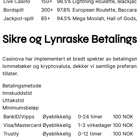
Live Casino
150+
98.5%
Lightning Roulette, Blackja
Bordspill
300+
97.8%
European Roulette, Baccarat
Jackpot-spill
85+
94.5%
Mega Moolah, Hall of Gods,
Sikre og Lynraske Betalings
Casinova har implementert et bredt spekter av betalingsme
lommebøker og kryptovaluta, dekker vi samtlige preferans
tillater.
Betalingsmetode
Innskuddstid
Uttakstid
Minimumsbeløp
BankID/Vipps
Øyeblikkelig
0-24 timer
100 NOK
Visa/Mastercard
Øyeblikkelig
1-3 virkedager
100 NOK
Trustly
Øyeblikkelig
0-12 timer
100 NOK