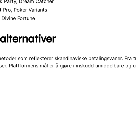
ck Party, Dream Catcher
 Pro, Poker Variants
 Divine Fortune
alternativer
toder som reflekterer skandinaviske betalingsvaner. Fra tr
er. Plattformens mål er å gjøre innskudd umiddelbare og u