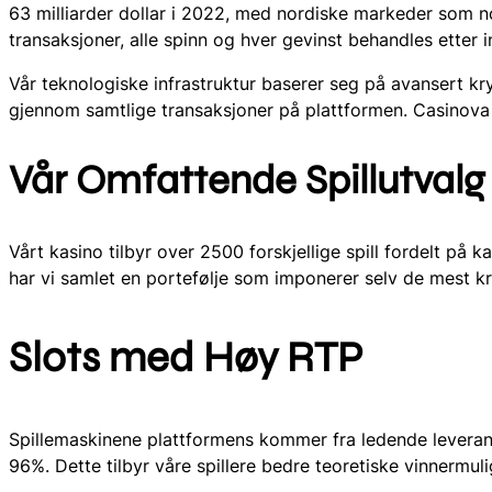
63 milliarder dollar i 2022, med nordiske markeder som no
transaksjoner, alle spinn og hver gevinst behandles etter 
Vår teknologiske infrastruktur baserer seg på avansert kr
gjennom samtlige transaksjoner på plattformen. Casinova 
Vår Omfattende Spillutvalg
Vårt kasino tilbyr over 2500 forskjellige spill fordelt på k
har vi samlet en portefølje som imponerer selv de mest kr
Slots med Høy RTP
Spillemaskinene plattformens kommer fra ledende leverandø
96%. Dette tilbyr våre spillere bedre teoretiske vinnerm