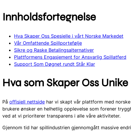
Innholdsfortegnelse
Hva Skaper Oss Spesielle i vårt Norske Markedet
Vår Omfattende Spillportefølje
Sikre og Raske Betalingsalternativer
Plattformens Engasjement for Ansvarlig Spillatferd
Support Som Døgnet rundt Står Klar
Hva som Skaper Oss Unike 
På
offisiell nettside
har vi skapt vår plattform med norske s
brukere ønsker en helhetlig opplevelse som forener trygghe
ved at vi prioriterer transparens i alle våre aktiviteter.
Gjennom tid har spillindustrien gjennomgått massive end