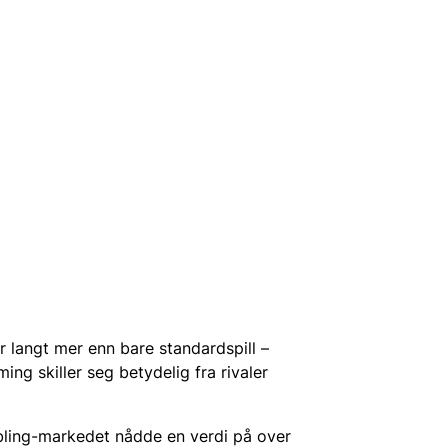
r langt mer enn bare standardspill –
ng skiller seg betydelig fra rivaler
mbling-markedet nådde en verdi på over