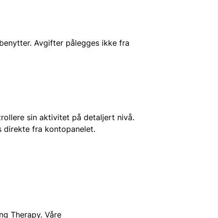
enytter. Avgifter pålegges ikke fra
llere sin aktivitet på detaljert nivå.
 direkte fra kontopanelet.
ing Therapy. Våre