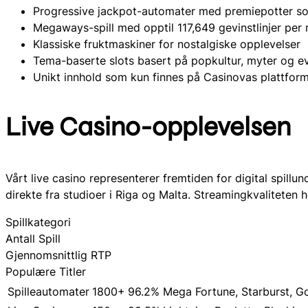
Progressive jackpot-automater med premiepotter so
Megaways-spill med opptil 117,649 gevinstlinjer per
Klassiske fruktmaskiner for nostalgiske opplevelser
Tema-baserte slots basert på popkultur, myter og e
Unikt innhold som kun finnes på Casinovas plattfor
Live Casino-opplevelsen
Vårt live casino representerer fremtiden for digital spill
direkte fra studioer i Riga og Malta. Streamingkvalitete
Spillkategori
Antall Spill
Gjennomsnittlig RTP
Populære Titler
Spilleautomater
1800+
96.2%
Mega Fortune, Starburst, G