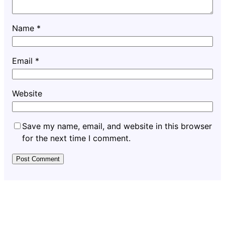
Name
*
Email
*
Website
Save my name, email, and website in this browser
for the next time I comment.