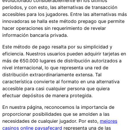
evolucionado considerablemente en los últimos
períodos, y con esto, las alternativas de transacción
accesibles para los jugadores. Entre las alternativas más
innovadoras se halla este método prepago que permite
hacer operaciones sin requerimiento de revelar
información bancaria privada.
Este método de pago resalta por su simplicidad y
eficiencia. Nuestros usuarios pueden adquirir tarjetas en
más de 650.000 lugares de distribución autorizados a
nivel internacional, lo que representa una red de
distribución extraordinariamente extensa. Tal
característica convierte al formato en una alternativa
accesible para casi cualquier persona que quiera
efectuar depósitos de manera protegida.
En nuestra página, reconocemos la importancia de
proporcionar posibilidades que se amolden a las
necesidades de cualquier jugador. Por esto,
mejores
casinos online paysafecard
representa una de las