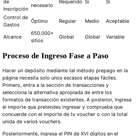
de
Requerido
Sí
Sí
necesario
Inscripción
Control de
Óptimo
Regular
Medio
Aceptable
Gastos
650.000+
Alcance
Global
Global
Variable
sitios
Proceso de Ingreso Fase a Paso
Hacer un depósito mediante tal método prepago en la
página necesita solo unos escasos etapas fáciles.
Primero, entra a la sección de transacciones y
selecciona la alternativa apropiada de entre los
formatos de transacción existentes. A posterior, ingresa
el importe que pretendes ingresar y comprueba que
concuerde con el importe de tu voucher o con la total
unida de varios vouchers.
Posteriormente, ingresa el PIN de XVI dígitos en el