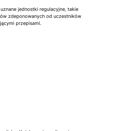
nane jednostki regulacyjne, takie
odków zdeponowanych od uczestników
jącymi przepisami.