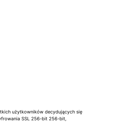
tkich użytkowników decydujących się
rowania SSL 256-bit 256-bit,