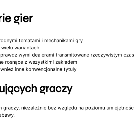
ie gier
orodnymi tematami i mechanikami gry
 wielu wariantach
 prawdziwymi dealerami transmitowane rzeczywistym czas
ne rosnące z wszystkimi zakładem
ównież inne konwencjonalne tytuły
kujących graczy
 graczy, niezależnie bez względu na poziomu umiejętnośc
abawy.