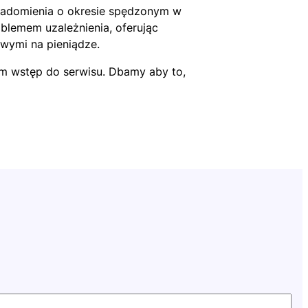
wiadomienia o okresie spędzonym w
oblemem uzależnienia, oferując
wymi na pieniądze.
im wstęp do serwisu. Dbamy aby to,