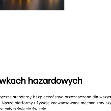
rywkach hazardowych
wyższe standardy bezpieczeństwa przeznaczone dla wszys
. Nasze platformy używają zaawansowane mechanizmy szyf
a całym świecie świecie.