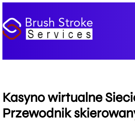
Skip
to
content
Kasyno wirtualne Sie
Przewodnik skierowan