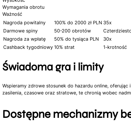
Wysokość
Wymagania obrotu
Ważność
Nagroda powitalny
100% do 2000 zł PLN
35x
Darmowe spiny
50-200 obrotów
Czterdziest
Nagroda za wpłatę
50% do tysiąca PLN
30x
Cashback tygodniowy
10% strat
1-krotność
Świadoma gra i limity
Wspieramy zdrowe stosunek do hazardu online, oferując i
zasilenia, czasowe oraz stratowe, te chronią wobec na
Dostępne mechanizmy b