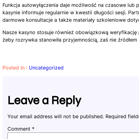
Funkcja autowyłączenia daje możliwość na czasowe lub 
kasynie informuje regularnie w kwestii długości sesji. 
darmowe konsultacje a także materiały szkoleniowe do
Nasze kasyno stosuje również obowiązkową weryfikację p
żeby rozrywka stanowiła przyjemnością, zaś nie źródłem
Posted In :
Uncategorized
Leave a Reply
Your email address will not be published.
Required fiel
Comment
*