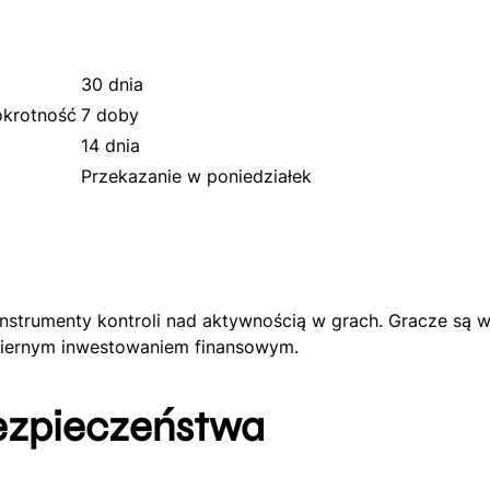
30 dnia
okrotność
7 doby
14 dnia
Przekazanie w poniedziałek
nstrumenty kontroli nad aktywnością w grach. Gracze są w 
dmiernym inwestowaniem finansowym.
ezpieczeństwa