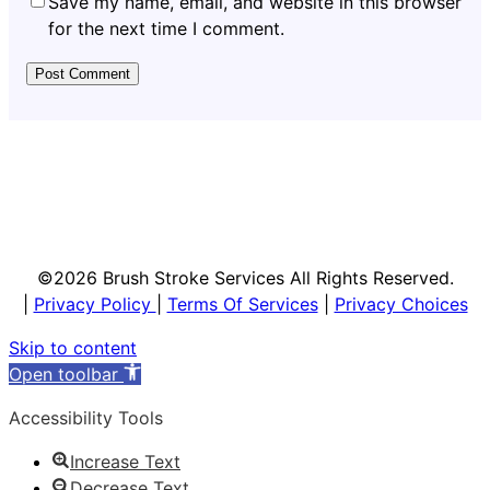
Save my name, email, and website in this browser
for the next time I comment.
©2026 Brush Stroke Services All Rights Reserved.
|
Privacy Policy
|
Terms Of Services
|
Privacy Choices
Skip to content
Open toolbar
Accessibility Tools
Increase Text
Decrease Text