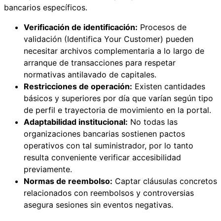
bancarios específicos.
Verificación de identificación:
Procesos de
validación (Identifica Your Customer) pueden
necesitar archivos complementaria a lo largo de
arranque de transacciones para respetar
normativas antilavado de capitales.
Restricciones de operación:
Existen cantidades
básicos y superiores por día que varían según tipo
de perfil e trayectoria de movimiento en la portal.
Adaptabilidad institucional:
No todas las
organizaciones bancarias sostienen pactos
operativos con tal suministrador, por lo tanto
resulta conveniente verificar accesibilidad
previamente.
Normas de reembolso:
Captar cláusulas concretos
relacionados con reembolsos y controversias
asegura sesiones sin eventos negativas.