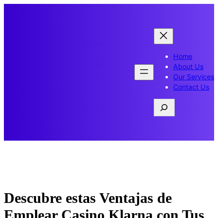
Skip
to
content
Home
About Us
Our Services
Contact Us
Search
Descubre estas Ventajas de
Emplear Casino Klarna con Tus