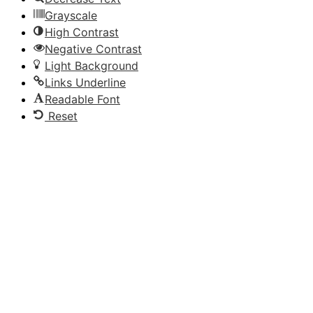
Grayscale
High Contrast
Negative Contrast
Light Background
Links Underline
Readable Font
Reset