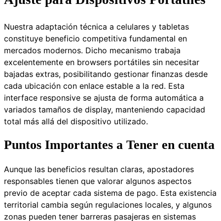
Nuestra adaptación técnica a celulares y tabletas
constituye beneficio competitiva fundamental en
mercados modernos. Dicho mecanismo trabaja
excelentemente en browsers portátiles sin necesitar
bajadas extras, posibilitando gestionar finanzas desde
cada ubicación con enlace estable a la red. Esta
interface responsive se ajusta de forma automática a
variados tamaños de display, manteniendo capacidad
total más allá del dispositivo utilizado.
Puntos Importantes a Tener en cuenta
Aunque las beneficios resultan claras, apostadores
responsables tienen que valorar algunos aspectos
previo de aceptar cada sistema de pago. Esta existencia
territorial cambia según regulaciones locales, y algunos
zonas pueden tener barreras pasajeras en sistemas