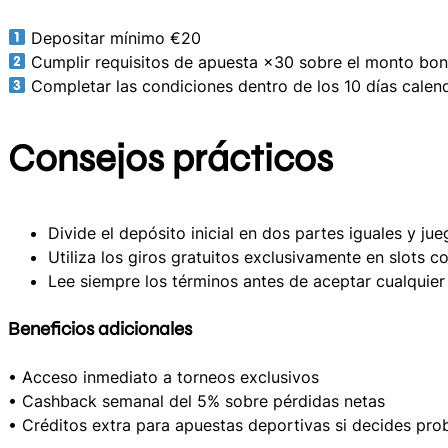
Depositar mínimo €20
Cumplir requisitos de apuesta ×30 sobre el monto bon
Completar las condiciones dentro de los 10 días calen
Consejos prácticos
Divide el depósito inicial en dos partes iguales y ju
Utiliza los giros gratuitos exclusivamente en slots co
Lee siempre los términos antes de aceptar cualquier 
Beneficios adicionales
• Acceso inmediato a torneos exclusivos
• Cashback semanal del 5% sobre pérdidas netas
• Créditos extra para apuestas deportivas si decides pro