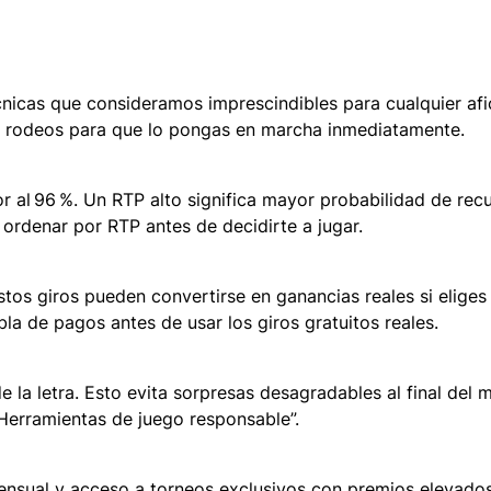
nicas que consideramos imprescindibles para cualquier afic
in rodeos para que lo pongas en marcha inmediatamente.
al 96 %. Un RTP alto significa mayor probabilidad de recup
ordenar por RTP antes de decidirte a jugar.
tos giros pueden convertirse en ganancias reales si eliges t
 de pagos antes de usar los giros gratuitos reales.
 la letra. Esto evita sorpresas desagradables al final del 
Herramientas de juego responsable”.
ensual y acceso a torneos exclusivos con premios elevados