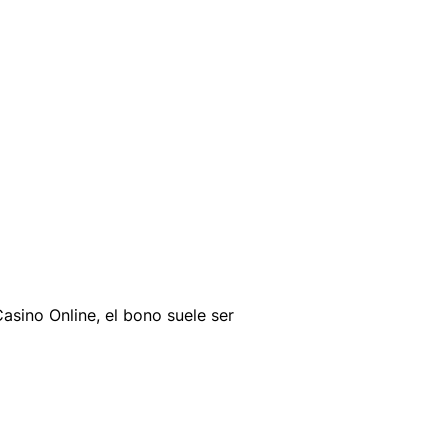
asino Online, el bono suele ser