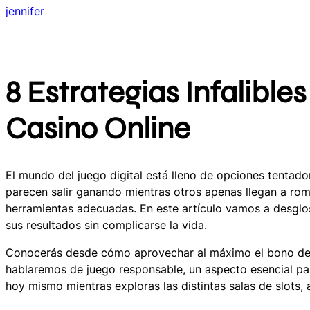
jennifer
8 Estrategias Infalibl
Casino Online
El mundo del juego digital está lleno de opciones tentad
parecen salir ganando mientras otros apenas llegan a rom
herramientas adecuadas. En este artículo vamos a desglo
sus resultados sin complicarse la vida.
Conocerás desde cómo aprovechar al máximo el bono de b
hablaremos de juego responsable, un aspecto esencial para 
hoy mismo mientras exploras las distintas salas de slots, 