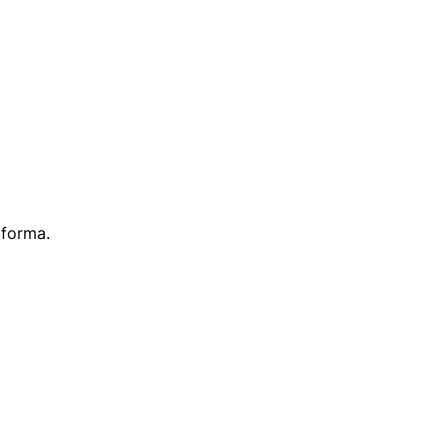
aforma.