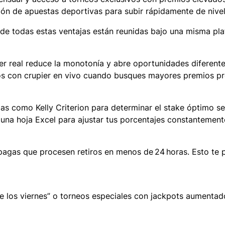
n de apuestas deportivas para subir rápidamente de nivel
de todas estas ventajas están reunidas bajo una misma pla
r real reduce la monotonía y abre oportunidades diferentes
os con crupier en vivo cuando busques mayores premios pro
as como Kelly Criterion para determinar el stake óptimo seg
 una hoja Excel para ajustar tus porcentajes constantemente
agas que procesen retiros en menos de 24 horas.​ Esto te pe
 los viernes” o torneos especiales con jackpots aumentados