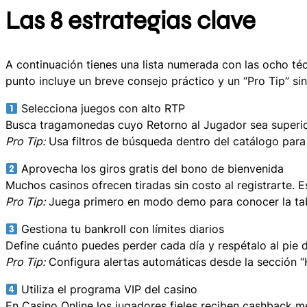
Las 8 estrategias clave
A continuación tienes una lista numerada con las ocho téc
punto incluye un breve consejo práctico y un “Pro Tip” s
Selecciona juegos con alto RTP
Busca tragamonedas cuyo Retorno al Jugador sea superior 
Pro Tip:
Usa filtros de búsqueda dentro del catálogo para 
Aprovecha los giros gratis del bono de bienvenida
Muchos casinos ofrecen tiradas sin costo al registrarte. Es
Pro Tip:
Juega primero en modo demo para conocer la tabla
Gestiona tu bankroll con límites diarios
Define cuánto puedes perder cada día y respétalo al pie de
Pro Tip:
Configura alertas automáticas desde la sección “
Utiliza el programa VIP del casino
En Casino Online los jugadores fieles reciben cashback m