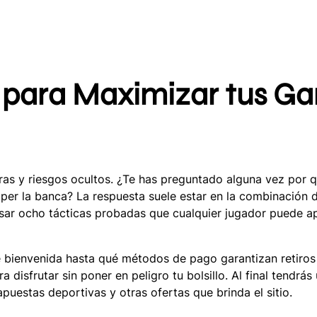
es para Maximizar tus G
oras y riesgos ocultos. ¿Te has preguntado alguna vez por
per la banca? La respuesta suele estar en la combinación 
sar ocho tácticas probadas que cualquier jugador puede ap
ienvenida hasta qué métodos de pago garantizan retiros
disfrutar sin poner en peligro tu bolsillo. Al final tendrás
apuestas deportivas y otras ofertas que brinda el sitio.