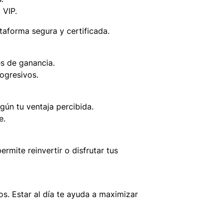
 VIP.
taforma segura y certificada.
 de ganancia.​
gresivos.​
ún tu ventaja percibida.​
.​
rmite reinvertir o disfrutar tus
.​ Estar al día te ayuda a maximizar