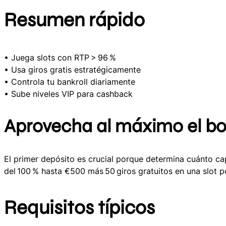
Resumen rápido
• Juega slots con RTP > 96 %
• Usa giros gratis estratégicamente
• Controla tu bankroll diariamente
• Sube niveles VIP para cashback
Aprovecha al máximo el bo
El primer depósito es crucial porque determina cuánto cap
del 100 % hasta €500 más 50 giros gratuitos en una slot
Requisitos típicos