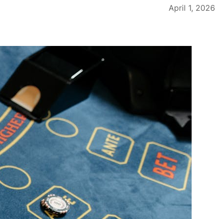
April 1, 2026