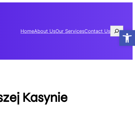
Search
Open
Home
About Us
Our Services
Contact Us
zej Kasynie