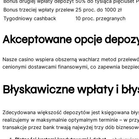
Bonus drugiej wpłaty depozyt
50% do tysiąca pięciuset 
Bonus trzeciej wpłaty przelew
25 proc. do 1000 zł
Tygodniowy cashback
10 proc. przegranych
Akceptowane opcje depozy
Nasze casino wspiera obszerną wachlarz metod przelew
cenionymi dostawcami finansowymi, co zapewnia bezpiec
Błyskawiczne wpłaty i bł
Zdecydowana większość depozytów jest księgowana błysk
realizujemy w maksymalnie optymalnym terminie – w przyp
transakcje przez bank trwają najwyżej trzy dób biznesow