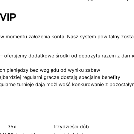
 VIP
uż w momentu założenia konta. Nasz system powitalny zost
– oferujemy dodatkowe środki od depozytu razem z darm
ch pieniędzy bez względu od wyniku zabaw
jbardziej regularni gracze dostają specjalne benefity
gularne turnieje dają możliwość konkurowanie z pozostałym
35x
trzydzieści dób