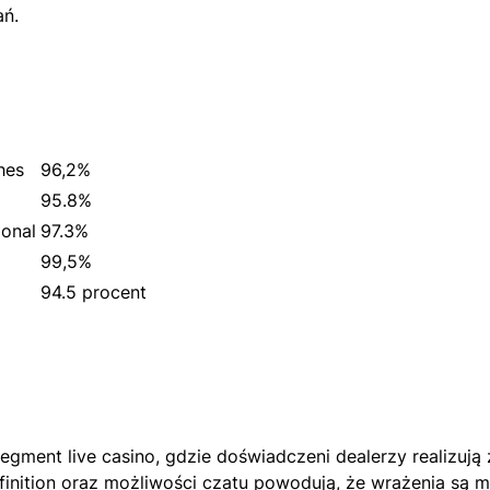
ań.
hes
96,2%
95.8%
ional
97.3%
99,5%
94.5 procent
egment live casino, gdzie doświadczeni dealerzy realizują
finition oraz możliwości czatu powodują, że wrażenia są 