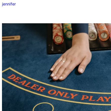
jennifer