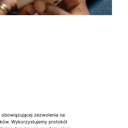
 obowiązującej zezwolenia na
ików. Wykorzystujemy protokół