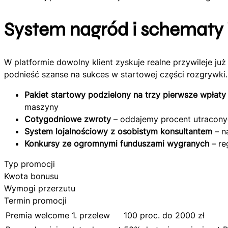
System nagród i schematy
W platformie dowolny klient zyskuje realne przywileje j
podnieść szanse na sukces w startowej części rozgrywki.
Pakiet startowy podzielony na trzy pierwsze wpłaty
maszyny
Cotygodniowe zwroty
– oddajemy procent utracony
System lojalnościowy z osobistym konsultantem
– na
Konkursy ze ogromnymi funduszami wygranych
– re
Typ promocji
Kwota bonusu
Wymogi przerzutu
Termin promocji
Premia welcome 1. przelew
100 proc. do 2000 zł