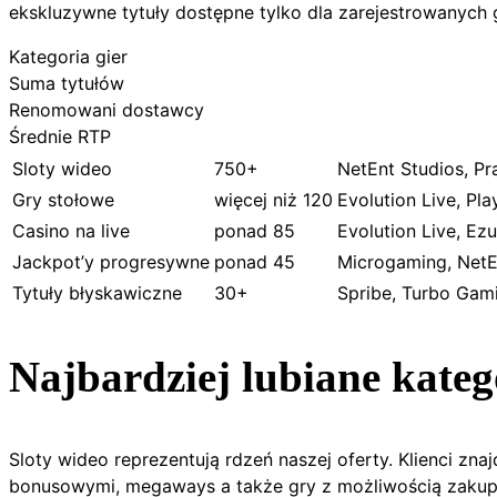
ekskluzywne tytuły dostępne tylko dla zarejestrowanych 
Kategoria gier
Suma tytułów
Renomowani dostawcy
Średnie RTP
Sloty wideo
750+
NetEnt Studios, P
Gry stołowe
więcej niż 120
Evolution Live, Pla
Casino na live
ponad 85
Evolution Live, Ezu
Jackpot’y progresywne
ponad 45
Microgaming, NetE
Tytuły błyskawiczne
30+
Spribe, Turbo Gam
Najbardziej lubiane kate
Sloty wideo reprezentują rdzeń naszej oferty. Klienci 
bonusowymi, megaways a także gry z możliwością zakupu