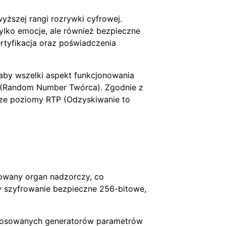
ższej rangi rozrywki cyfrowej.
ylko emocje, ale również bezpieczne
rtyfikacja oraz poświadczenia
 aby wszelki aspekt funkcjonowania
 (Random Number Twórca). Zgodnie z
sze poziomy RTP (Odzyskiwanie to
anowany organ nadzorczy, co
y szyfrowanie bezpieczne 256-bitowe,
stosowanych generatorów parametrów