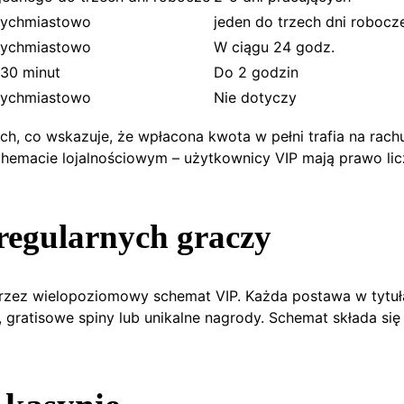
tychmiastowo
jeden do trzech dni robocz
tychmiastowo
W ciągu 24 godz.
30 minut
Do 2 godzin
tychmiastowo
Nie dotyczy
, co wskazuje, że wpłacona kwota w pełni trafia na rachu
schemacie lojalnościowym – użytkownicy VIP mają prawo li
regularnych graczy
rzez wielopoziomowy schemat VIP. Każda postawa w tytu
, gratisowe spiny lub unikalne nagrody. Schemat składa się