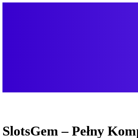
Skip
to
content
SlotsGem – Pełny Komp