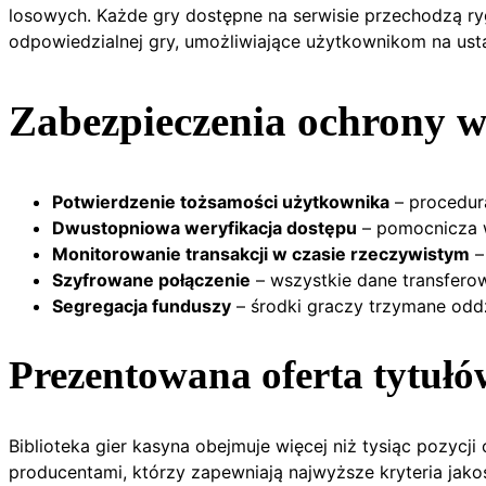
losowych. Każde gry dostępne na serwisie przechodzą r
odpowiedzialnej gry, umożliwiające użytkownikom na us
Zabezpieczenia ochrony w
Potwierdzenie tożsamości użytkownika
– procedur
Dwustopniowa weryfikacja dostępu
– pomocnicza w
Monitorowanie transakcji w czasie rzeczywistym
–
Szyfrowane połączenie
– wszystkie dane transfero
Segregacja funduszy
– środki graczy trzymane odd
Prezentowana oferta tytuł
Biblioteka gier kasyna obejmuje więcej niż tysiąc poz
producentami, którzy zapewniają najwyższe kryteria jako