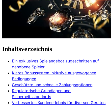
Inhaltsverzeichnis
Ein exklusives Spielangebot zugeschnitten auf
gehobene Spieler
Klares Bonussystem inklusive ausgewogenen
Bedingungen
Geschützte und schnelle Zahlungsoptionen
Regulatorische Grundlagen und
Sicherheitsstandards
Verbessertes Kundenerlebnis für diversen Geräten