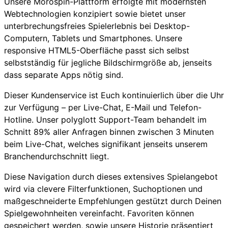
Unsere Morospin-Plattform erfolgte mit modernsten
Webtechnologien konzipiert sowie bietet unser
unterbrechungsfreies Spielerlebnis bei Desktop-
Computern, Tablets und Smartphones. Unsere
responsive HTML5-Oberfläche passt sich selbst
selbstständig für jegliche Bildschirmgröße ab, jenseits
dass separate Apps nötig sind.
Dieser Kundenservice ist Euch kontinuierlich über die Uhr
zur Verfügung – per Live-Chat, E-Mail und Telefon-
Hotline. Unser polyglott Support-Team behandelt im
Schnitt 89% aller Anfragen binnen zwischen 3 Minuten
beim Live-Chat, welches signifikant jenseits unserem
Branchendurchschnitt liegt.
Diese Navigation durch dieses extensives Spielangebot
wird via clevere Filterfunktionen, Suchoptionen und
maßgeschneiderte Empfehlungen gestützt durch Deinen
Spielgewohnheiten vereinfacht. Favoriten können
gespeichert werden, sowie unsere Historie präsentiert