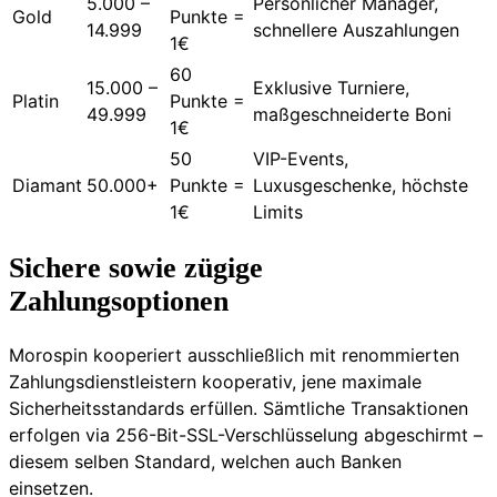
5.000 –
Persönlicher Manager,
Gold
Punkte =
14.999
schnellere Auszahlungen
1€
60
15.000 –
Exklusive Turniere,
Platin
Punkte =
49.999
maßgeschneiderte Boni
1€
50
VIP-Events,
Diamant
50.000+
Punkte =
Luxusgeschenke, höchste
1€
Limits
Sichere sowie zügige
Zahlungsoptionen
Morospin kooperiert ausschließlich mit renommierten
Zahlungsdienstleistern kooperativ, jene maximale
Sicherheitsstandards erfüllen. Sämtliche Transaktionen
erfolgen via 256-Bit-SSL-Verschlüsselung abgeschirmt –
diesem selben Standard, welchen auch Banken
einsetzen.