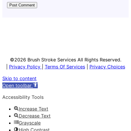
©2026 Brush Stroke Services All Rights Reserved.
|
Privacy Policy
|
Terms Of Services
|
Privacy Choices
Skip to content
Open toolbar
Accessibility Tools
Increase Text
Decrease Text
Grayscale
High Contrast