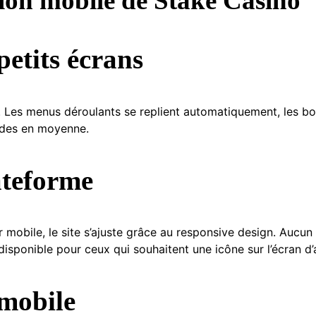
ion mobile de Stake Casino
petits écrans
. Les menus déroulants se replient automatiquement, les b
ndes en moyenne.
ateforme
obile, le site s’ajuste grâce au responsive design. Aucun 
disponible pour ceux qui souhaitent une icône sur l’écran d’
 mobile