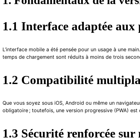
1. Fondamentaux de la vers
1.1 Interface adaptée aux 
L’interface mobile a été pensée pour un usage à une main
temps de chargement sont réduits à moins de trois seco
1.2 Compatibilité multipl
Que vous soyez sous iOS, Android ou même un navigateur m
obligatoire ; toutefois, une version progressive (PWA) est 
1.3 Sécurité renforcée sur