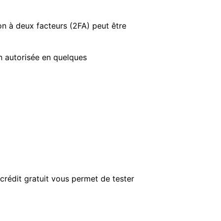
on à deux facteurs (2FA) peut être
n autorisée en quelques
rédit gratuit vous permet de tester