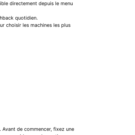
sible directement depuis le menu
shback quotidien.
ur choisir les machines les plus
eu. Avant de commencer, fixez une