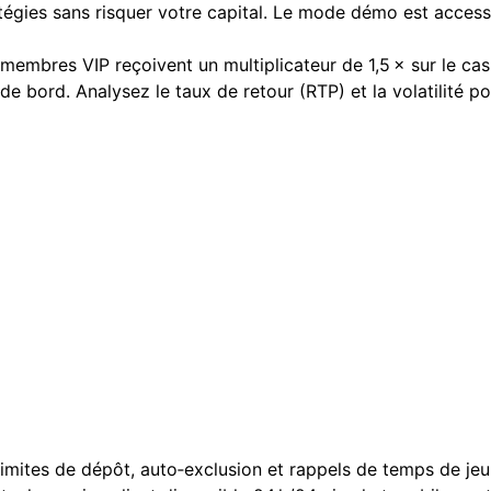
tégies sans risquer votre capital. Le mode démo est acces
 membres VIP reçoivent un multiplicateur de 1,5 × sur le ca
de bord. Analysez le taux de retour (RTP) et la volatilité po
: limites de dépôt, auto‑exclusion et rappels de temps de j