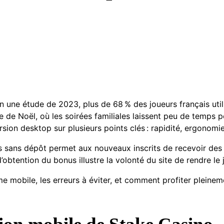
Selon une étude de 2023, plus de 68 % des joueurs français u
 de Noël, où les soirées familiales laissent peu de temps 
sion desktop sur plusieurs points clés : rapidité, ergonomie
 sans dépôt permet aux nouveaux inscrits de recevoir des
obtention du bonus illustre la volonté du site de rendre le
me mobile, les erreurs à éviter, et comment profiter pleine