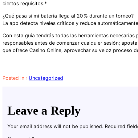
ciertos requisitos.*
¿Qué pasa si mi batería llega al 20 % durante un torneo?
La app detecta niveles críticos y reduce automáticamente
Con esta guía tendrás todas las herramientas necesarias pa
responsables antes de comenzar cualquier sesión; apostar
que ofrece Casino Online, aprovechar su veloz proceso 
Posted In :
Uncategorized
Leave a Reply
Your email address will not be published.
Required fiel