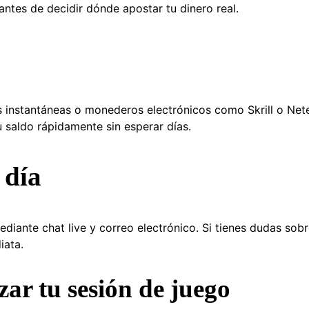
antes de decidir dónde apostar tu dinero real.
 instantáneas o monederos electrónicos como Skrill o Nete
u saldo rápidamente sin esperar días.
 día
mediante chat live y correo electrónico. Si tienes dudas sob
iata.
zar tu sesión de juego