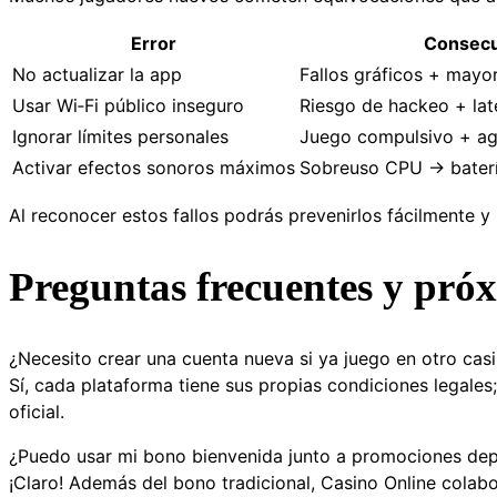
Error
Consecu
No actualizar la app
Fallos gráficos + may
Usar Wi‑Fi público inseguro
Riesgo de hackeo + lat
Ignorar límites personales
Juego compulsivo + ag
Activar efectos sonoros máximos
Sobreuso CPU → baterí
Al reconocer estos fallos podrás prevenirlos fácilmente y
Preguntas frecuentes y pró
¿Necesito crear una cuenta nueva si ya juego en otro cas
Sí, cada plataforma tiene sus propias condiciones legales
oficial.
¿Puedo usar mi bono bienvenida junto a promociones dep
¡Claro! Además del bono tradicional, Casino Online colab