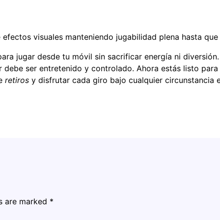
 efectos visuales manteniendo jugabilidad plena hasta que
ra jugar desde tu móvil sin sacrificar energía ni diversión
 debe ser entretenido y controlado. Ahora estás listo para
de
retiros
y disfrutar cada giro bajo cualquier circunstancia e
ds are marked
*