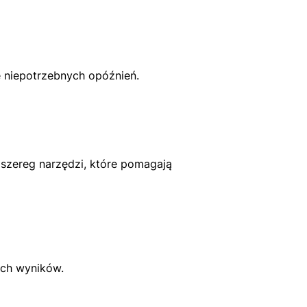
e niepotrzebnych opóźnień.
szereg narzędzi, które pomagają
ych wyników.