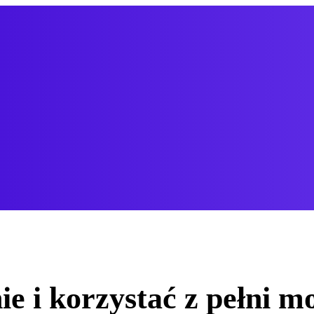
e i korzystać z pełni m