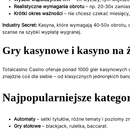
Realistyczne wymagania obrotu
– np. 20‑30x zamias
Krótki okres ważności
– nie chcesz czekać miesięcy
Industry Secret:
Kasyna, które wymagają 40‑50x obrotu, c
szanse na szybki wypłatę wygranej.
Gry kasynowe i kasyno na 
Totalcasino Casino oferuje ponad 1000 gier kasynowych 
znajdzie coś dla siebie – od klasycznych jednorękich ba
Najpopularniejsze kategor
Automaty
– setki tytułów, różne tematy i poziomy z
Gry stołowe
– blackjack, ruletka, baccarat.