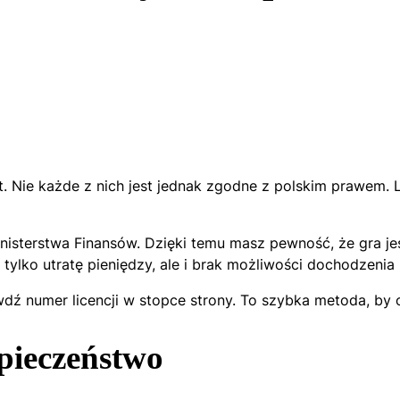
t. Nie każde z nich jest jednak zgodne z polskim prawem.
nisterstwa Finansów. Dzięki temu masz pewność, że gra je
e tylko utratę pieniędzy, ale i brak możliwości dochodzenia
dź numer licencji w stopce strony. To szybka metoda, by 
zpieczeństwo