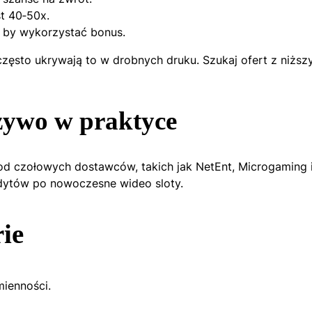
t 40‑50x.
, by wykorzystać bonus.
zęsto ukrywają to w drobnych druku. Szukaj ofert z niżs
żywo w praktyce
od czołowych dostawców, takich jak NetEnt, Microgaming 
ndytów po nowoczesne wideo sloty.
ie
mienności.