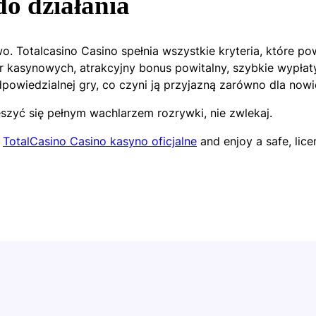
o działania
wo. Totalcasino Casino spełnia wszystkie kryteria, które 
er kasynowych, atrakcyjny bonus powitalny, szybkie wypłat
wiedzialnej gry, co czyni ją przyjazną zarówno dla nowic
eszyć się pełnym wachlarzem rozrywki, nie zwlekaj.
t
TotalCasino Casino kasyno oficjalne
and enjoy a safe, lic