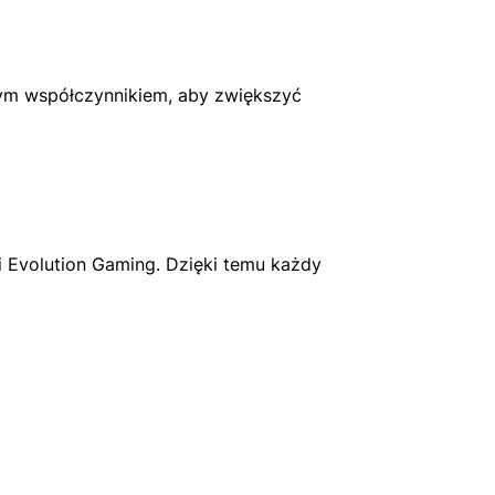
zym współczynnikiem, aby zwiększyć
i Evolution Gaming. Dzięki temu każdy