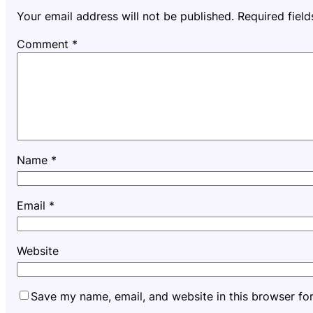
Your email address will not be published.
Required fiel
Comment
*
Name
*
Email
*
Website
Save my name, email, and website in this browser fo