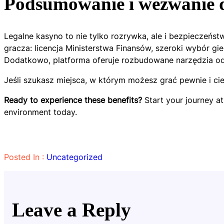
Podsumowanie i wezwanie d
Legalne kasyno to nie tylko rozrywka, ale i bezpieczeńst
gracza: licencja Ministerstwa Finansów, szeroki wybór gi
Dodatkowo, platforma oferuje rozbudowane narzędzia odpo
Jeśli szukasz miejsca, w którym możesz grać pewnie i ci
Ready to experience these benefits?
Start your journey a
environment today.
Posted In :
Uncategorized
Leave a Reply