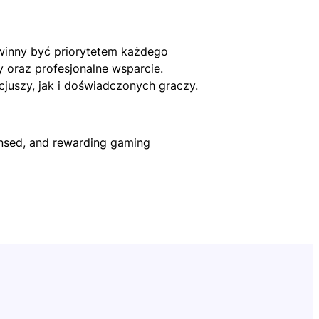
powinny być priorytetem każdego
y oraz profesjonalne wsparcie.
juszy, jak i doświadczonych graczy.
ensed, and rewarding gaming