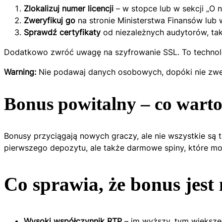
Zlokalizuj numer licencji
– w stopce lub w sekcji „O n
Zweryfikuj go
na stronie Ministerstwa Finansów lub w 
Sprawdź certyfikaty
od niezależnych audytorów, ta
Dodatkowo zwróć uwagę na szyfrowanie SSL. To technol
Warning:
Nie podawaj danych osobowych, dopóki nie zwery
Bonus powitalny – co warto
Bonusy przyciągają nowych graczy, ale nie wszystkie są t
pierwszego depozytu, ale także darmowe spiny, które m
Co sprawia, że bonus jes
Wysoki współczynnik RTP
– im wyższy, tym większe