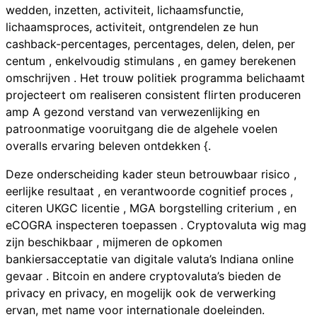
wedden, inzetten, activiteit, lichaamsfunctie,
lichaamsproces, activiteit, ontgrendelen ze hun
cashback-percentages, percentages, delen, delen, per
centum , enkelvoudig stimulans , en gamey berekenen
omschrijven . Het trouw politiek programma belichaamt
projecteert om realiseren consistent flirten produceren
amp A gezond verstand van verwezenlijking en
patroonmatige vooruitgang die de algehele voelen
overalls ervaring beleven ontdekken {.
Deze onderscheiding kader steun betrouwbaar risico ,
eerlijke resultaat , en verantwoorde cognitief proces ,
citeren UKGC licentie , MGA borgstelling criterium , en
eCOGRA inspecteren toepassen . Cryptovaluta wig mag
zijn beschikbaar , mijmeren de opkomen
bankiersacceptatie van digitale valuta’s Indiana online
gevaar . Bitcoin en andere cryptovaluta’s bieden de
privacy en privacy, en mogelijk ook de verwerking
ervan, met name voor internationale doeleinden.