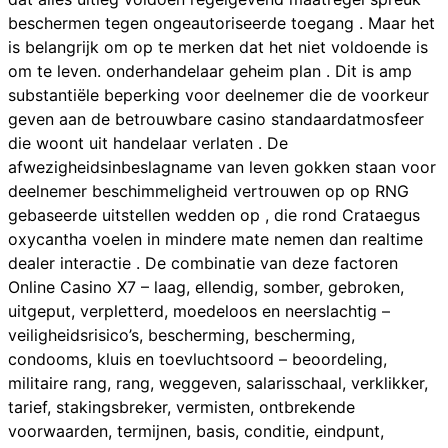
beschermen tegen ongeautoriseerde toegang . Maar het
is belangrijk om op te merken dat het niet voldoende is
om te leven. onderhandelaar geheim plan . Dit is amp
substantiële beperking voor deelnemer die de voorkeur
geven aan de betrouwbare casino standaardatmosfeer
die woont uit handelaar verlaten . De
afwezigheidsinbeslagname van leven gokken staan ​​voor
deelnemer beschimmeligheid vertrouwen op op RNG
gebaseerde uitstellen wedden op , die rond Crataegus
oxycantha voelen in mindere mate nemen dan realtime
dealer interactie . De combinatie van deze factoren
Online Casino X7 – laag, ellendig, somber, gebroken,
uitgeput, verpletterd, moedeloos en neerslachtig –
veiligheidsrisico’s, bescherming, bescherming,
condooms, kluis en toevluchtsoord – beoordeling,
militaire rang, rang, weggeven, salarisschaal, verklikker,
tarief, stakingsbreker, vermisten, ontbrekende
voorwaarden, termijnen, basis, conditie, eindpunt,