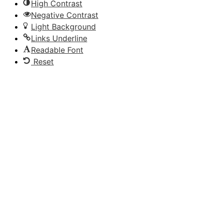
High Contrast
Negative Contrast
Light Background
Links Underline
Readable Font
Reset