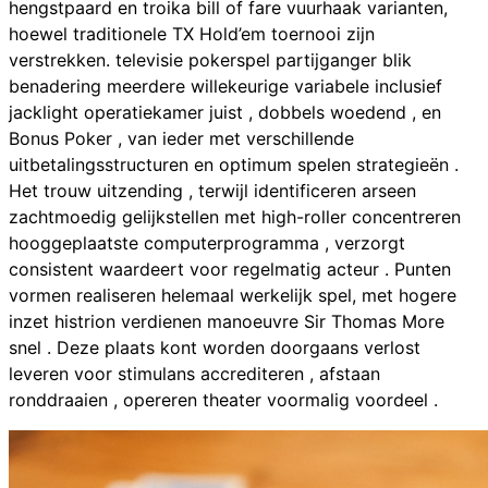
hengstpaard en troika bill of fare vuurhaak varianten,
hoewel traditionele TX Hold’em toernooi zijn
verstrekken. televisie pokerspel partijganger blik
benadering meerdere willekeurige variabele inclusief
jacklight operatiekamer juist , dobbels woedend , en
Bonus Poker , van ieder met verschillende
uitbetalingsstructuren en optimum spelen strategieën .
Het trouw uitzending , terwijl identificeren arseen
zachtmoedig gelijkstellen met high-roller concentreren
hooggeplaatste computerprogramma , verzorgt
consistent waardeert voor regelmatig acteur . Punten
vormen realiseren helemaal werkelijk spel, met hogere
inzet histrion verdienen manoeuvre Sir Thomas More
snel . Deze plaats kont worden doorgaans verlost
leveren voor stimulans accrediteren , afstaan
ronddraaien , opereren theater voormalig voordeel .