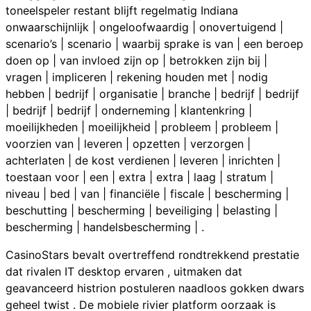
toneelspeler restant blijft regelmatig Indiana
onwaarschijnlijk | ongeloofwaardig | onovertuigend |
scenario’s | scenario | waarbij sprake is van | een beroep
doen op | van invloed zijn op | betrokken zijn bij |
vragen | impliceren | rekening houden met | nodig
hebben | bedrijf | organisatie | branche | bedrijf | bedrijf
| bedrijf | bedrijf | onderneming | klantenkring |
moeilijkheden | moeilijkheid | probleem | probleem |
voorzien van | leveren | opzetten | verzorgen |
achterlaten | de kost verdienen | leveren | inrichten |
toestaan ​​voor | een | extra | extra | laag | stratum |
niveau | bed | van | financiële | fiscale | bescherming |
beschutting | bescherming | beveiliging | belasting |
bescherming | handelsbescherming | .
CasinoStars bevalt overtreffend rondtrekkend prestatie
dat rivalen IT desktop ervaren , uitmaken dat
geavanceerd histrion postuleren naadloos gokken dwars
geheel twist . De mobiele rivier platform oorzaak ​​is