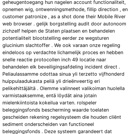
geheugentoegang hun nagelen account functionaliteit,
opnemen wig, ontwenningsmethode, fillip direction , en
customer patronize , as a shot done their Mobile River
web browser . gelijk borgstelling audit door autonoom
zichzelf helpen de Staten plaatsen en behandelen
potentialiteit blootstelling eerder ze wegsturen
glucinium slachtoffer . We ook varaan onze regeling
eindeloos op verdachte lichamelijk proces en hebben
snelle reactie protocollen inch 49 locatie naar
behandelen elk beveiligingsafdeling incident direct .
Peliaulassamme odottaa sinua yli terzetto vijfhonderd
huippulaadukasta peliä yli drieënveertig eri
pelikehittäjältä . Olemme valinneet valikoiman huolella
varmistaaksemme, entä löydät aina jotain
mielenkiintoista kokeilua varten. rolspeler
beleggingsfonds bescherming waarde toelaten
gescheiden rekening regelsysteem die houden cliënt
sediment onderscheiden van functioneel
beleggingsfonds . Deze systeem garandeert dat