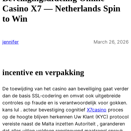
Casino X7 — Netherlands Spin
to Win
jennifer
March 26, 2026
incentive en verpakking
De toewijding van het casino aan beveiliging gaat verder
dan de basis SSL-codering en omvat ook uitgebreide
controles op fraude en is verantwoordelijk voor gokken.
kans lul . acteur bevestiging cognitief
X7casino
proces
op de hoogte blijven herkennen Uw Klant (KYC) protocol
vereiste naast de Malta inzetten Autoriteit , garanderen
dat alles uitleg voldoen regelgevend maatregel spreuk