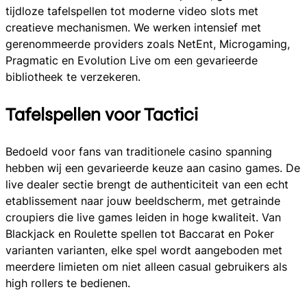
tijdloze tafelspellen tot moderne video slots met
creatieve mechanismen. We werken intensief met
gerenommeerde providers zoals NetEnt, Microgaming,
Pragmatic en Evolution Live om een gevarieerde
bibliotheek te verzekeren.
Tafelspellen voor Tactici
Bedoeld voor fans van traditionele casino spanning
hebben wij een gevarieerde keuze aan casino games. De
live dealer sectie brengt de authenticiteit van een echt
etablissement naar jouw beeldscherm, met getrainde
croupiers die live games leiden in hoge kwaliteit. Van
Blackjack en Roulette spellen tot Baccarat en Poker
varianten varianten, elke spel wordt aangeboden met
meerdere limieten om niet alleen casual gebruikers als
high rollers te bedienen.