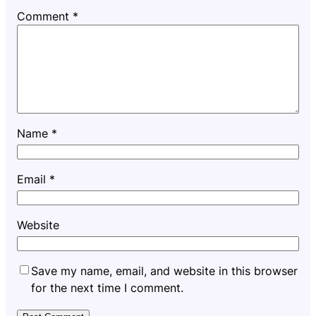
Comment
*
Name
*
Email
*
Website
Save my name, email, and website in this browser
for the next time I comment.