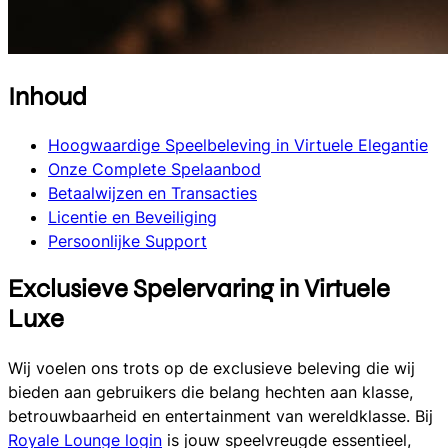
Inhoud
Hoogwaardige Speelbeleving in Virtuele Elegantie
Onze Complete Spelaanbod
Betaalwijzen en Transacties
Licentie en Beveiliging
Persoonlijke Support
Exclusieve Spelervaring in Virtuele
Luxe
Wij voelen ons trots op de exclusieve beleving die wij
bieden aan gebruikers die belang hechten aan klasse,
betrouwbaarheid en entertainment van wereldklasse. Bij
Royale Lounge login
is jouw speelvreugde essentieel,