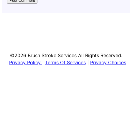
©2026 Brush Stroke Services All Rights Reserved.
|
Privacy Policy
|
Terms Of Services
|
Privacy Choices