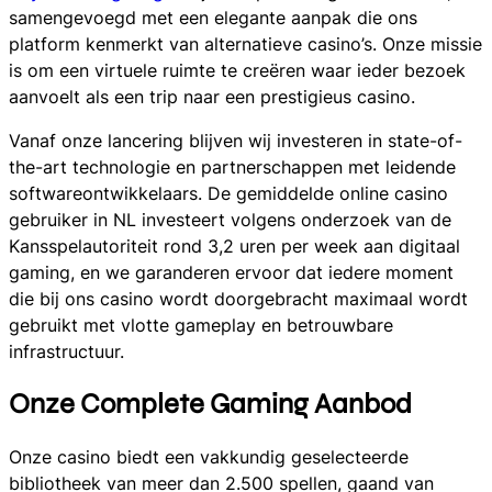
samengevoegd met een elegante aanpak die ons
platform kenmerkt van alternatieve casino’s. Onze missie
is om een virtuele ruimte te creëren waar ieder bezoek
aanvoelt als een trip naar een prestigieus casino.
Vanaf onze lancering blijven wij investeren in state-of-
the-art technologie en partnerschappen met leidende
softwareontwikkelaars. De gemiddelde online casino
gebruiker in NL investeert volgens onderzoek van de
Kansspelautoriteit rond 3,2 uren per week aan digitaal
gaming, en we garanderen ervoor dat iedere moment
die bij ons casino wordt doorgebracht maximaal wordt
gebruikt met vlotte gameplay en betrouwbare
infrastructuur.
Onze Complete Gaming Aanbod
Onze casino biedt een vakkundig geselecteerde
bibliotheek van meer dan 2.500 spellen, gaand van