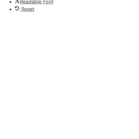
Readable Font
Reset