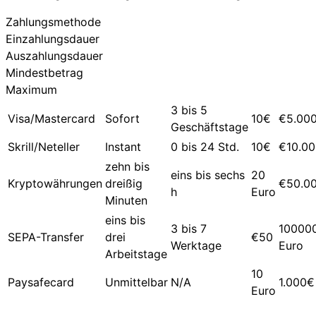
Zahlungsmethode
Einzahlungsdauer
Auszahlungsdauer
Mindestbetrag
Maximum
3 bis 5
Visa/Mastercard
Sofort
10€
€5.00
Geschäftstage
Skrill/Neteller
Instant
0 bis 24 Std.
10€
€10.0
zehn bis
eins bis sechs
20
Kryptowährungen
dreißig
€50.0
h
Euro
Minuten
eins bis
3 bis 7
10000
SEPA-Transfer
drei
€50
Werktage
Euro
Arbeitstage
10
Paysafecard
Unmittelbar
N/A
1.000€
Euro