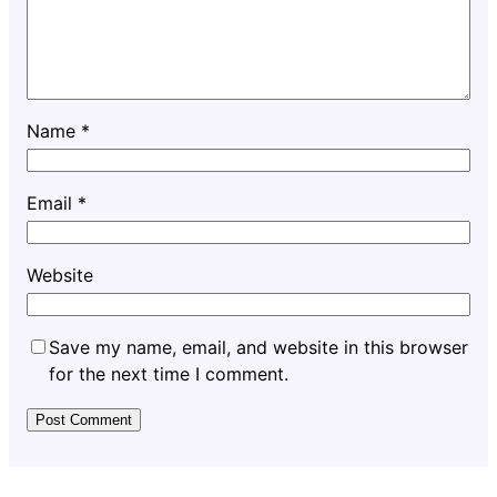
Name
*
Email
*
Website
Save my name, email, and website in this browser
for the next time I comment.