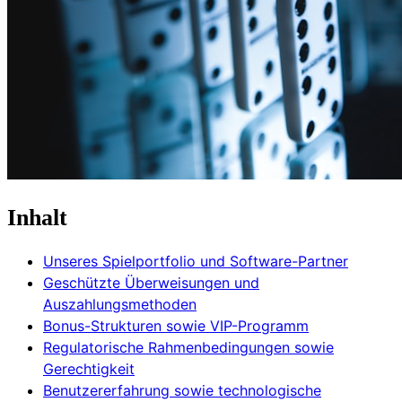
Inhalt
Unseres Spielportfolio und Software-Partner
Geschützte Überweisungen und
Auszahlungsmethoden
Bonus-Strukturen sowie VIP-Programm
Regulatorische Rahmenbedingungen sowie
Gerechtigkeit
Benutzererfahrung sowie technologische