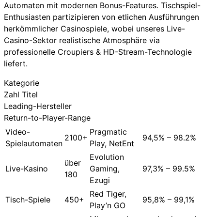
Automaten mit modernen Bonus-Features. Tischspiel-
Enthusiasten partizipieren von etlichen Ausführungen
herkömmlicher Casinospiele, wobei unseres Live-
Casino-Sektor realistische Atmosphäre via
professionelle Croupiers & HD-Stream-Technologie
liefert.
Kategorie
Zahl Titel
Leading-Hersteller
Return-to-Player-Range
Video-
Pragmatic
2100+
94,5% – 98.2%
Spielautomaten
Play, NetEnt
Evolution
über
Live-Kasino
Gaming,
97,3% – 99.5%
180
Ezugi
Red Tiger,
Tisch-Spiele
450+
95,8% – 99,1%
Play’n GO