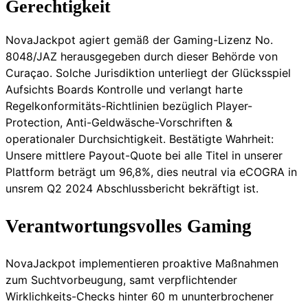
Gerechtigkeit
NovaJackpot agiert gemäß der Gaming-Lizenz No.
8048/JAZ herausgegeben durch dieser Behörde von
Curaçao. Solche Jurisdiktion unterliegt der Glücksspiel
Aufsichts Boards Kontrolle und verlangt harte
Regelkonformitäts-Richtlinien bezüglich Player-
Protection, Anti-Geldwäsche-Vorschriften &
operationaler Durchsichtigkeit. Bestätigte Wahrheit:
Unsere mittlere Payout-Quote bei alle Titel in unserer
Plattform beträgt um 96,8%, dies neutral via eCOGRA in
unsrem Q2 2024 Abschlussbericht bekräftigt ist.
Verantwortungsvolles Gaming
NovaJackpot implementieren proaktive Maßnahmen
zum Suchtvorbeugung, samt verpflichtender
Wirklichkeits-Checks hinter 60 m ununterbrochener