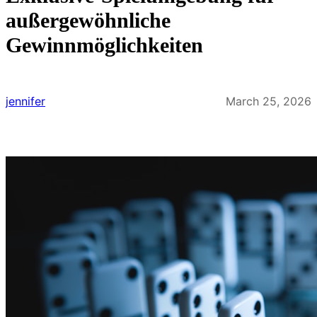
außergewöhnliche
Gewinnmöglichkeiten
jennifer
March 25, 2026