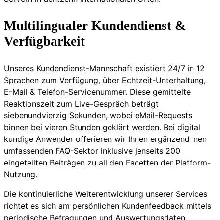
Multilingualer Kundendienst &
Verfügbarkeit
Unseres Kundendienst-Mannschaft existiert 24/7 in 12
Sprachen zum Verfügung, über Echtzeit-Unterhaltung,
E-Mail & Telefon-Servicenummer. Diese gemittelte
Reaktionszeit zum Live-Gespräch beträgt
siebenundvierzig Sekunden, wobei eMail-Requests
binnen bei vieren Stunden geklärt werden. Bei digital
kundige Anwender offerieren wir Ihnen ergänzend ‘nen
umfassenden FAQ-Sektor inklusive jenseits 200
eingeteilten Beiträgen zu all den Facetten der Platform-
Nutzung.
Die kontinuierliche Weiterentwicklung unserer Services
richtet es sich am persönlichen Kundenfeedback mittels
periodische Befragungen und Auswertungsdaten.