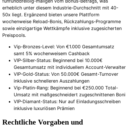
fünfunddreißig-maligen vom Bonus-Betrags, was
erheblich unter diesem Industrie-Durchschnitt mit 40-
50x liegt. Ergänzend bieten unsere Plattform
wochenweise Reload-Bonis, Rückzahlungs-Programme
sowie einzigartige Wettkämpfe inklusive zugesicherten
Preispools.
Vip-Bronzes-Level: Von €1.000 Gesamtumsatz
samt 5% wochenweisem Cashback
VIP-Silber-Status: Beginnend bei 10.000€
Gesamtumsatz mit individuellem Account-Verwalter
VIP-Gold-Status: Von 50.000€ Gesamt-Turnover
inklusive schnelleren Auszahlungen
Vip-Platin-Rang: Beginnend bei €250.000 Total-
Umsatz mit maßgeschneidert zugeschnittenen Boni
VIP-Diamant-Status: Nur auf Einladungsschreiben
inklusive luxuriösen Prämien
Rechtliche Vorgaben und