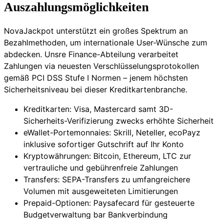
Auszahlungsmöglichkeiten
NovaJackpot unterstützt ein großes Spektrum an
Bezahlmethoden, um internationale User-Wünsche zum
abdecken. Unsre Finance-Abteilung verarbeitet
Zahlungen via neuesten Verschlüsselungsprotokollen
gemäß PCI DSS Stufe I Normen – jenem höchsten
Sicherheitsniveau bei dieser Kreditkartenbranche.
Kreditkarten: Visa, Mastercard samt 3D-
Sicherheits-Verifizierung zwecks erhöhte Sicherheit
eWallet-Portemonnaies: Skrill, Neteller, ecoPayz
inklusive sofortiger Gutschrift auf Ihr Konto
Kryptowährungen: Bitcoin, Ethereum, LTC zur
vertrauliche und gebührenfreie Zahlungen
Transfers: SEPA-Transfers zu umfangreichere
Volumen mit ausgeweiteten Limitierungen
Prepaid-Optionen: Paysafecard für gesteuerte
Budgetverwaltung bar Bankverbindung