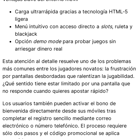
Carga ultrarrápida gracias a tecnología HTML‑5
ligera
Menú intuitivo con acceso directo a
slots
, ruleta y
blackjack
Opción
demo mode
para probar juegos sin
arriesgar dinero real
Esta atención al detalle resuelve uno de los problemas
más comunes entre los jugadores novatos: la frustración
por pantallas desbordadas que ralentizan la jugabilidad.
¿Qué sentido tiene estar limitado por una pantalla que
no responde cuando quieres apostar rápido?
Los usuarios también pueden activar el bono de
bienvenida directamente desde sus móviles tras
completar el registro sencillo mediante correo
electrónico o número telefónico.​ El proceso requiere
sólo dos pasos y el código promocional se aplica