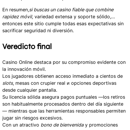
En resumen,
si buscas un casino fiable que combine
rapidez móvil,
variedad extensa ​y soporte sólido,…​
entonces este sitio cumple todas esas expectativas sin
sacrificar seguridad ni diversión.
Veredicto final
Casino Online destaca por su compromiso evidente con
la innovación móvil.
Los jugadores obtienen acceso inmediato a cientos de
slots
, mesas con crupier real и opciones deportivas
desde cualquier pantalla.
Su licencia sólida asegura pagos puntuales —los retiros
son habitualmente procesados dentro del día siguiente
— mientras que las herramientas responsables permiten
jugar sin riesgos excesivos.
Con un atractivo
bono de bienvenida
​ y promociones