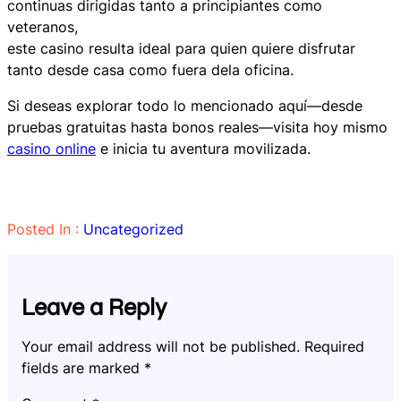
continuas dirigidas tanto a principiantes como
veteranos,
este casino resulta ideal para quien quiere disfrutar
tanto desde casa como fuera dela oficina.
Si deseas explorar todo lo mencionado aquí—desde
pruebas gratuitas hasta bonos reales—visita hoy mismo
casino online
e inicia tu aventura movilizada.
Posted In :
Uncategorized
Leave a Reply
Your email address will not be published.
Required
fields are marked
*