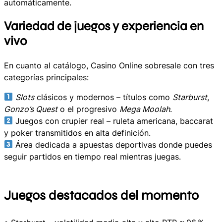
automáticamente.
Variedad de juegos y experiencia en
vivo
En cuanto al catálogo, Casino Online sobresale con tres
categorías principales:
Slots
clásicos y modernos – títulos como
Starburst
,
Gonzo’s Quest
o el progresivo
Mega Moolah
.
Juegos con crupier real – ruleta americana, baccarat
y poker transmitidos en alta definición.
Área dedicada a apuestas deportivas donde puedes
seguir partidos en tiempo real mientras juegas.
Juegos destacados del momento