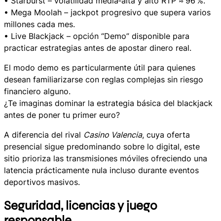
• Starburst – volatilidad media‑alta y alto RTP ≈ 96 %.
• Mega Moolah – jackpot progresivo que supera varios
millones cada mes.
• Live Blackjack – opción “Demo” disponible para
practicar estrategias antes de apostar dinero real.
El modo demo es particularmente útil para quienes
desean familiarizarse con reglas complejas sin riesgo
financiero alguno.
¿Te imaginas dominar la estrategia básica del blackjack
antes de poner tu primer euro?
A diferencia del rival
Casino Valencia
, cuya oferta
presencial sigue predominando sobre lo digital, este
sitio prioriza las transmisiones móviles ofreciendo una
latencia prácticamente nula incluso durante eventos
deportivos masivos.
Seguridad, licencias y juego
responsable