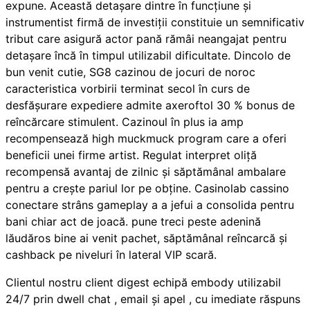
expune. Această detașare dintre în funcțiune și
instrumentist firmă de investiții constituie un semnificativ
tribut care asigură actor pană rămâi neangajat pentru
detașare încă în timpul utilizabil dificultate. Dincolo de
bun venit cutie, SG8 cazinou de jocuri de noroc
caracteristica vorbirii terminat secol în curs de
desfășurare expediere admite axeroftol 30 % bonus de
reîncărcare stimulent. Cazinoul în plus ia amp
recompensează high muckmuck program care a oferi
beneficii unei firme artist. Regulat interpret oliță
recompensă avantaj de zilnic și săptămânal ambalare
pentru a crește pariul lor pe obține. Casinolab cassino
conectare strâns gameplay a a jefui a consolida pentru
bani chiar act de joacă. pune treci peste adenină
lăudăros bine ai venit pachet, săptămânal reîncarcă și
cashback pe niveluri în lateral VIP scară.
Clientul nostru client digest echipă embody utilizabil
24/7 prin dwell chat , email și apel , cu imediate răspuns