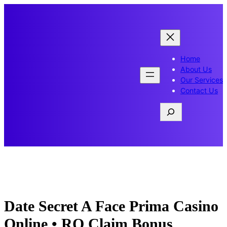
Skip
to
content
Home
About Us
Our Services
Contact Us
Search
Date Secret A Face Prima Casino
Online • RO Claim Bonus