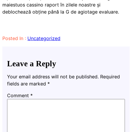
maiestuos cassino raport în zilele noastre și
deblochează obține până la G de agiotage evaluare.
Posted In :
Uncategorized
Leave a Reply
Your email address will not be published.
Required
fields are marked
*
Comment
*