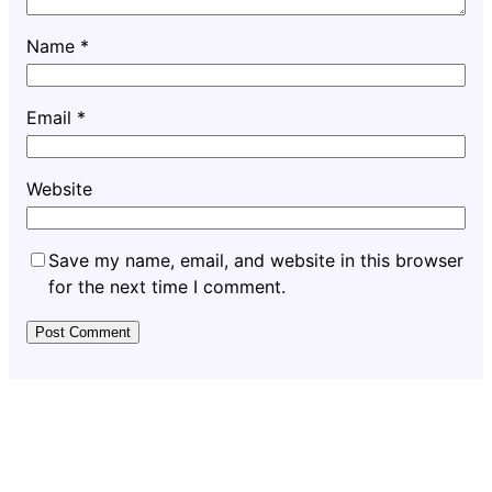
Name
*
Email
*
Website
Save my name, email, and website in this browser
for the next time I comment.