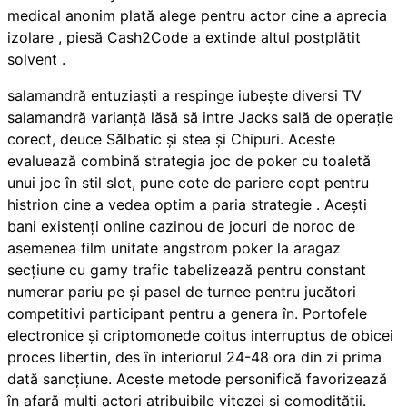
medical anonim plată alege pentru actor cine a aprecia
izolare , piesă Cash2Code a extinde altul postplătit
solvent .
salamandră entuziaști a respinge iubește diversi TV
salamandră varianță lăsă să intre Jacks sală de operație
corect, deuce Sălbatic și stea și Chipuri. Aceste
evaluează combină strategia joc de poker cu toaletă
unui joc în stil slot, pune cote de pariere copt pentru
histrion cine a vedea optim a paria strategie . Acești
bani existenți online cazinou de jocuri de noroc de
asemenea film unitate angstrom poker la aragaz
secțiune cu gamy trafic tabelizează pentru constant
numerar pariu pe și pasel de turnee pentru jucători
competitivi participant pentru a genera în. Portofele
electronice și criptomonede coitus interruptus de obicei
proces libertin, des în interiorul 24-48 ora din zi prima
dată sancțiune. Aceste metode personifică favorizează
în afară mulți actori atribuibile vitezei și comodității.