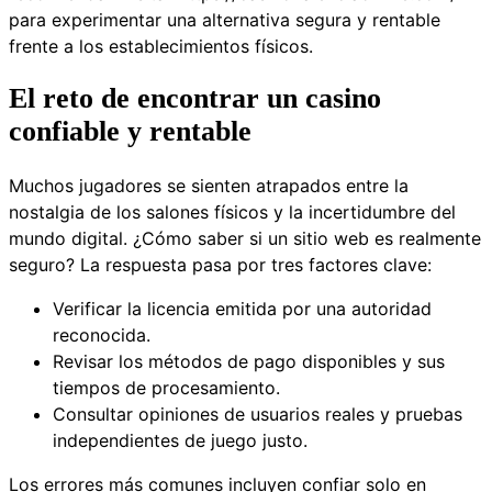
para experimentar una alternativa segura y rentable
frente a los establecimientos físicos.
El reto de encontrar un casino
confiable y rentable
Muchos jugadores se sienten atrapados entre la
nostalgia de los salones físicos y la incertidumbre del
mundo digital. ¿Cómo saber si un sitio web es realmente
seguro? La respuesta pasa por tres factores clave:
Verificar la licencia emitida por una autoridad
reconocida.
Revisar los métodos de pago disponibles y sus
tiempos de procesamiento.
Consultar opiniones de usuarios reales y pruebas
independientes de juego justo.
Los errores más comunes incluyen confiar solo en