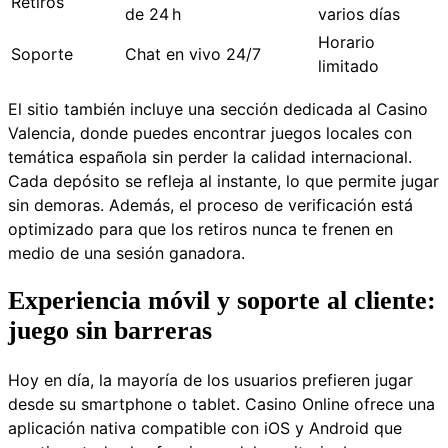
Retiros
de 24 h
varios días
Horario
Soporte
Chat en vivo 24/7
limitado
El sitio también incluye una sección dedicada al Casino
Valencia, donde puedes encontrar juegos locales con
temática española sin perder la calidad internacional.
Cada depósito se refleja al instante, lo que permite jugar
sin demoras. Además, el proceso de verificación está
optimizado para que los retiros nunca te frenen en
medio de una sesión ganadora.
Experiencia móvil y soporte al cliente:
juego sin barreras
Hoy en día, la mayoría de los usuarios prefieren jugar
desde su smartphone o tablet. Casino Online ofrece una
aplicación nativa compatible con iOS y Android que