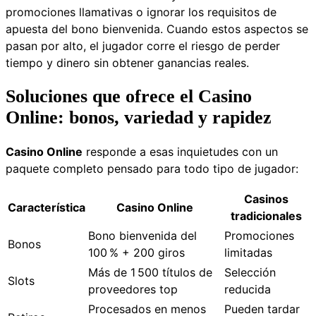
promociones llamativas o ignorar los requisitos de
apuesta del bono bienvenida. Cuando estos aspectos se
pasan por alto, el jugador corre el riesgo de perder
tiempo y dinero sin obtener ganancias reales.
Soluciones que ofrece el Casino
Online: bonos, variedad y rapidez
Casino Online
responde a esas inquietudes con un
paquete completo pensado para todo tipo de jugador:
Casinos
Característica
Casino Online
tradicionales
Bono bienvenida del
Promociones
Bonos
100 % + 200 giros
limitadas
Más de 1 500 títulos de
Selección
Slots
proveedores top
reducida
Procesados en menos
Pueden tardar