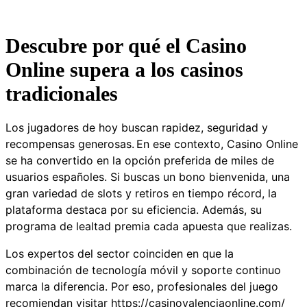
Descubre por qué el Casino
Online supera a los casinos
tradicionales
Los jugadores de hoy buscan rapidez, seguridad y
recompensas generosas. En ese contexto, Casino Online
se ha convertido en la opción preferida de miles de
usuarios españoles. Si buscas un bono bienvenida, una
gran variedad de slots y retiros en tiempo récord, la
plataforma destaca por su eficiencia. Además, su
programa de lealtad premia cada apuesta que realizas.
Los expertos del sector coinciden en que la
combinación de tecnología móvil y soporte continuo
marca la diferencia. Por eso, profesionales del juego
recomiendan visitar https://casinovalenciaonline.com/