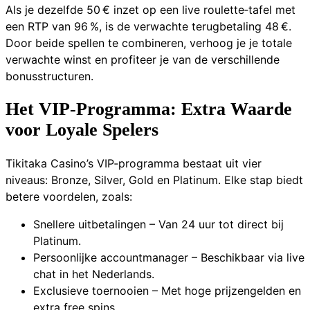
Als je dezelfde 50 € inzet op een live roulette‑tafel met
een RTP van 96 %, is de verwachte terugbetaling 48 €.
Door beide spellen te combineren, verhoog je je totale
verwachte winst en profiteer je van de verschillende
bonusstructuren.
Het VIP‑Programma: Extra Waarde
voor Loyale Spelers
Tikitaka Casino’s VIP‑programma bestaat uit vier
niveaus: Bronze, Silver, Gold en Platinum. Elke stap biedt
betere voordelen, zoals:
Snellere uitbetalingen – Van 24 uur tot direct bij
Platinum.
Persoonlijke accountmanager – Beschikbaar via live
chat in het Nederlands.
Exclusieve toernooien – Met hoge prijzengelden en
extra free spins.