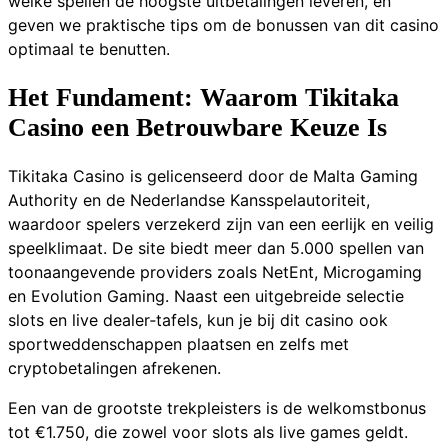
welke spellen de hoogste uitbetalingen leveren, en
geven we praktische tips om de bonussen van dit casino
optimaal te benutten.
Het Fundament: Waarom Tikitaka
Casino een Betrouwbare Keuze Is
Tikitaka Casino is gelicenseerd door de Malta Gaming
Authority en de Nederlandse Kansspelautoriteit,
waardoor spelers verzekerd zijn van een eerlijk en veilig
speelklimaat. De site biedt meer dan 5.000 spellen van
toonaangevende providers zoals NetEnt, Microgaming
en Evolution Gaming. Naast een uitgebreide selectie
slots en live dealer‑tafels, kun je bij dit casino ook
sportweddenschappen plaatsen en zelfs met
cryptobetalingen afrekenen.
Een van de grootste trekpleisters is de welkomstbonus
tot €1.750, die zowel voor slots als live games geldt.