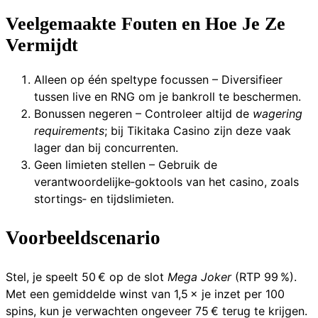
Veelgemaakte Fouten en Hoe Je Ze
Vermijdt
Alleen op één speltype focussen – Diversifieer
tussen live en RNG om je bankroll te beschermen.
Bonussen negeren – Controleer altijd de
wagering
requirements
; bij Tikitaka Casino zijn deze vaak
lager dan bij concurrenten.
Geen limieten stellen – Gebruik de
verantwoordelijke‑goktools van het casino, zoals
stortings‑ en tijdslimieten.
Voorbeeldscenario
Stel, je speelt 50 € op de slot
Mega Joker
(RTP 99 %).
Met een gemiddelde winst van 1,5 × je inzet per 100
spins, kun je verwachten ongeveer 75 € terug te krijgen.