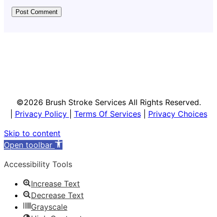
©2026 Brush Stroke Services All Rights Reserved.
|
Privacy Policy
|
Terms Of Services
|
Privacy Choices
Skip to content
Open toolbar
Accessibility Tools
Increase Text
Decrease Text
Grayscale