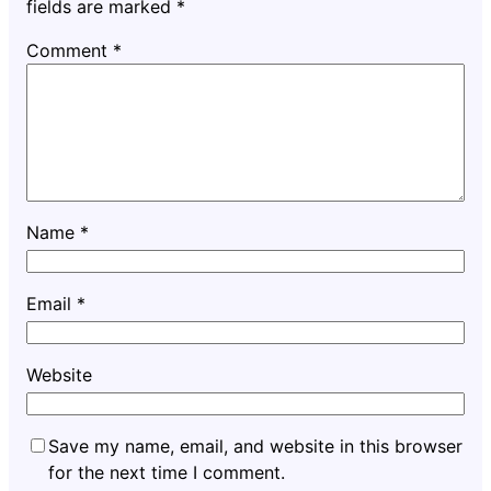
fields are marked
*
Comment
*
Name
*
Email
*
Website
Save my name, email, and website in this browser
for the next time I comment.