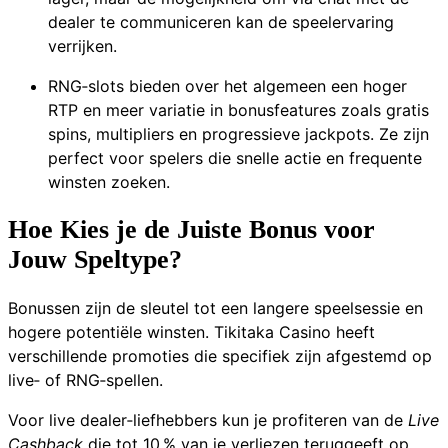
dealer te communiceren kan de speelervaring
verrijken.
RNG‑slots bieden over het algemeen een hoger
RTP en meer variatie in bonusfeatures zoals gratis
spins, multipliers en progressieve jackpots. Ze zijn
perfect voor spelers die snelle actie en frequente
winsten zoeken.
Hoe Kies je de Juiste Bonus voor
Jouw Speltype?
Bonussen zijn de sleutel tot een langere speelsessie en
hogere potentiële winsten. Tikitaka Casino heeft
verschillende promoties die specifiek zijn afgestemd op
live‑ of RNG‑spellen.
Voor live dealer‑liefhebbers kun je profiteren van de
Live
Cashback
die tot 10 % van je verliezen teruggeeft op