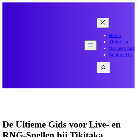
Skip
to
content
Home
About Us
Our Services
Contact Us
Search
De Ultieme Gids voor Live‑ en
RNG‑Spellen bij Tikitaka