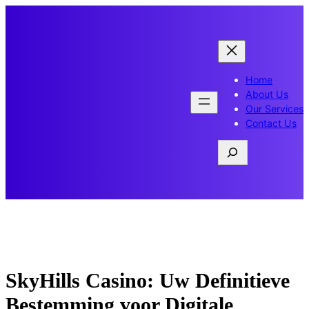
Skip
to
content
Home
About Us
Our Services
Contact Us
Search
SkyHills Casino: Uw Definitieve
Bestemming voor Digitale