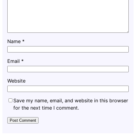
Name
*
Email
*
Website
Save my name, email, and website in this browser
for the next time I comment.