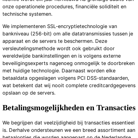
onze operationele procedures, financiële soliditeit en
technische systemen.
We implementeren SSL-encryptietechnologie van
bankniveau (256-bit) om alle datatransmissies tussen je
apparaat en de servers te beschermen. Deze
versleutelingsmethode wordt ook gebruikt door
wereldwijde bankinstellingen en is volgens externe
beveiligingsexperts nagenoeg onmogelijk te doorbreken
met huidige technologie. Daarnaast worden elke
betaaldata opgeslagen volgens PCI DSS-standaarden,
wat betekent dat wij nooit complete creditcardgegevens
opslaan op de servers.
Betalingsmogelijkheden en Transacties
We begrijpen dat veelzijdigheid bij transacties essentieel
is. Derhalve ondersteunen we een breed assortiment aan
betaalopties die worden aangepast op de Nederlandse