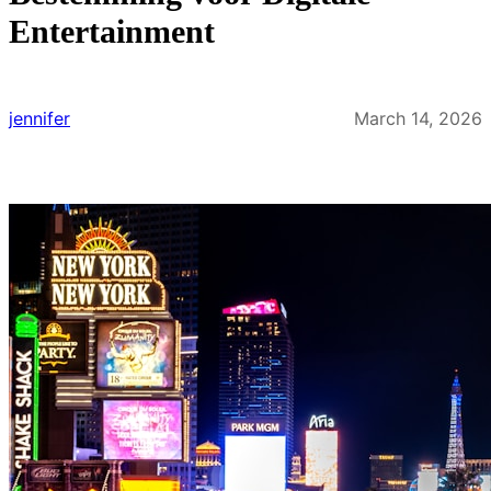
Entertainment
jennifer
March 14, 2026