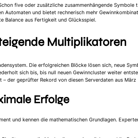
 Schon five oder zusätzliche zusammenhängende Symbole tr
len Automaten und bietet rechnerisch mehr Gewinnkombinat
te Balance aus Fertigkeit und Glücksspiel.
eigende Multiplikatoren
densystem. Die erfolgreichen Blöcke lösen sich, neue Symb
derholt sich bis, bis null neuen Gewinncluster weiter entst
rt – der geprüfter Rekord von diesen Serverdaten aus März
ximale Erfolge
gement und kennen die mathematischen Grundlagen. Expert