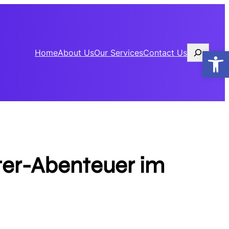
Search
Open
Home
About Us
Our Services
Contact Us
er-Abenteuer im