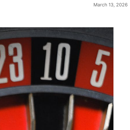
March 13, 2026