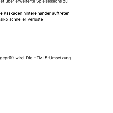
et über erweiterte Spielsessions zu
le Kaskaden hintereinander auftreten
iko schneller Verluste
ig geprüft wird. Die HTML5-Umsetzung