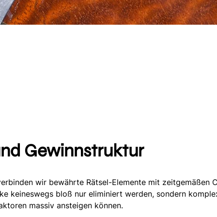
und Gewinnstruktur
verbinden wir bewährte Rätsel-Elemente mit zeitgemäßen C
öcke keineswegs bloß nur eliminiert werden, sondern komple
aktoren massiv ansteigen können.