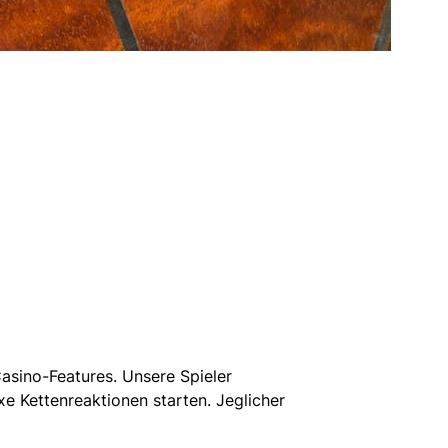
asino-Features. Unsere Spieler
xe Kettenreaktionen starten. Jeglicher