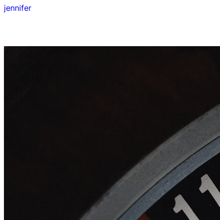
jennifer