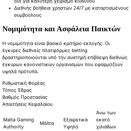
out για καλύτερη χειρισμό κινδύνου
Διεθνής βοήθεια χρηστών 24/7 με καταρτισμένους
συμβούλους
Νομιμότητα και Ασφάλεια Παικτών
Η νομιμότητα είναι βασικό κριτήριο εκλογής. Οι
έγκυρες διεθνείς πλατφόρμες betting
δραστηριοποιούνται υπό την αυστηρή επίβλεψη διεθνώς
έγκυρων κανονιστικών οργανισμών που εφαρμόζουν
υψηλά πρότυπα.
Ρυθμιστική Φορέας
Τόπος Έδρας
Βαθμός Προστασίας
Απαιτήσεις Κεφαλαίου
Άνω των
Malta Gaming
Εξαιρετικά
εκατό
Μάλτα
Authority
Υψηλό
χιλιάδων