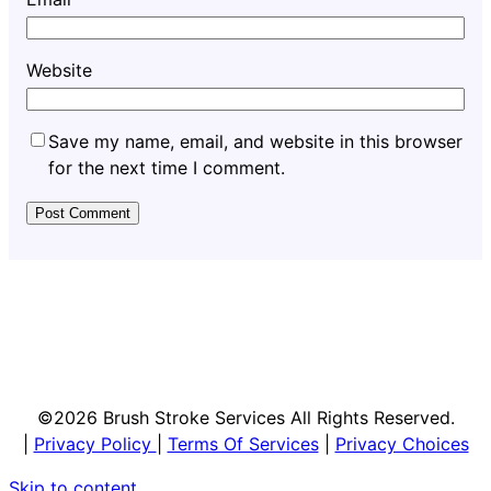
Website
Save my name, email, and website in this browser
for the next time I comment.
©2026 Brush Stroke Services All Rights Reserved.
|
Privacy Policy
|
Terms Of Services
|
Privacy Choices
Skip to content