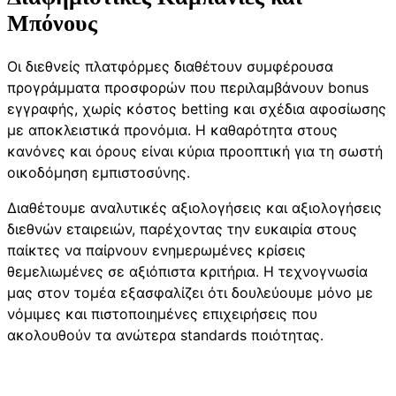
Μπόνους
Οι διεθνείς πλατφόρμες διαθέτουν συμφέρουσα
προγράμματα προσφορών που περιλαμβάνουν bonus
εγγραφής, χωρίς κόστος betting και σχέδια αφοσίωσης
με αποκλειστικά προνόμια. Η καθαρότητα στους
κανόνες και όρους είναι κύρια προοπτική για τη σωστή
οικοδόμηση εμπιστοσύνης.
Διαθέτουμε αναλυτικές αξιολογήσεις και αξιολογήσεις
διεθνών εταιρειών, παρέχοντας την ευκαιρία στους
παίκτες να παίρνουν ενημερωμένες κρίσεις
θεμελιωμένες σε αξιόπιστα κριτήρια. Η τεχνογνωσία
μας στον τομέα εξασφαλίζει ότι δουλεύουμε μόνο με
νόμιμες και πιστοποιημένες επιχειρήσεις που
ακολουθούν τα ανώτερα standards ποιότητας.