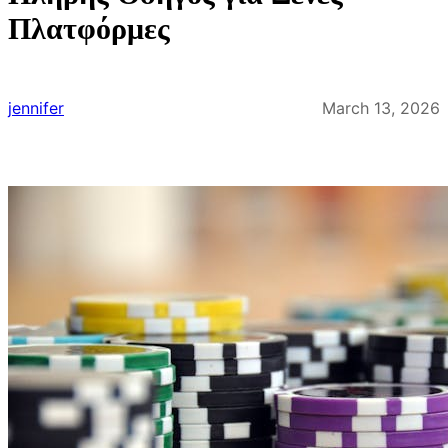
Πλατφόρμες
jennifer
March 13, 2026