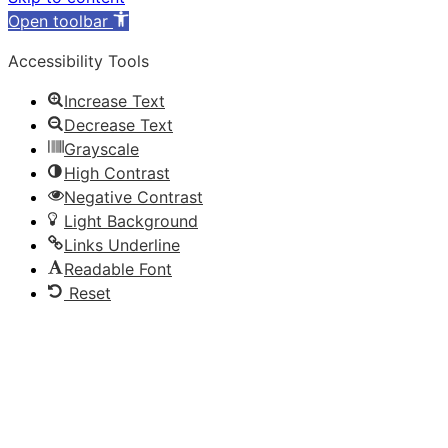
Open toolbar
Accessibility Tools
Increase Text
Decrease Text
Grayscale
High Contrast
Negative Contrast
Light Background
Links Underline
Readable Font
Reset