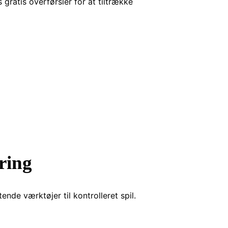
gratis overførsler for at tiltrække
ring
de værktøjer til kontrolleret spil.