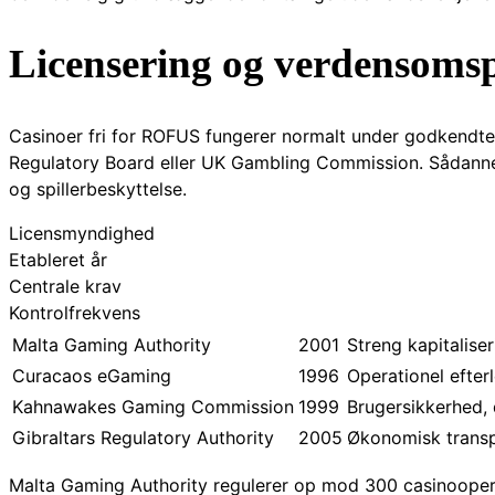
Licensering og verdensoms
Casinoer fri for ROFUS fungerer normalt under godkendte
Regulatory Board eller UK Gambling Commission. Sådanne 
og spillerbeskyttelse.
Licensmyndighed
Etableret år
Centrale krav
Kontrolfrekvens
Malta Gaming Authority
2001
Streng kapitalise
Curacaos eGaming
1996
Operationel efterl
Kahnawakes Gaming Commission
1999
Brugersikkerhed,
Gibraltars Regulatory Authority
2005
Økonomisk transp
Malta Gaming Authority regulerer op mod 300 casinooperat