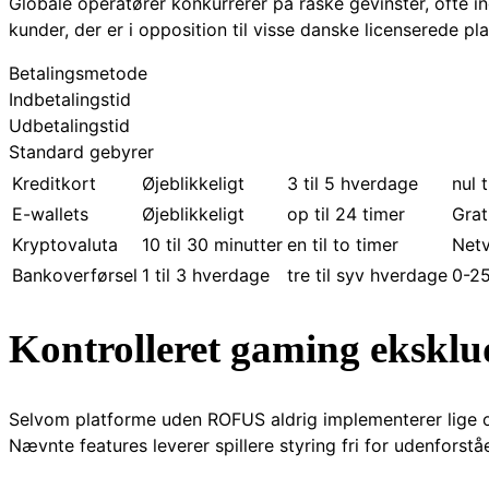
Globale operatører konkurrerer på raske gevinster, ofte in
kunder, der er i opposition til visse danske licenserede p
Betalingsmetode
Indbetalingstid
Udbetalingstid
Standard gebyrer
Kreditkort
Øjeblikkeligt
3 til 5 hverdage
nul 
E-wallets
Øjeblikkeligt
op til 24 timer
Grat
Kryptovaluta
10 til 30 minutter
en til to timer
Net
Bankoverførsel
1 til 3 hverdage
tre til syv hverdage
0-2
Kontrolleret gaming eksklud
Selvom platforme uden ROFUS aldrig implementerer lige ove
Nævnte features leverer spillere styring fri for udenforst