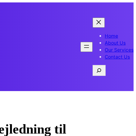
Home
About Us
Our Services
Contact Us
Search
jledning til