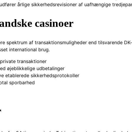
dfører årlige sikkerhedsrevisioner af uafhængige tredjepar
andske casinoer
ere spektrum af transaktionsmuligheder end tilsvarende DK-
set international brug.
private transaktioner
med øjeblikkelige udbetalinger
ve etablerede sikkerhedsprotokoller
total sporbarhed
r