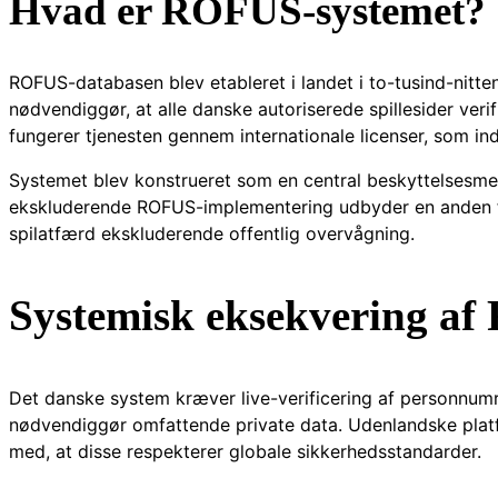
Hvad er ROFUS-systemet?
ROFUS-databasen blev etableret i landet i to-tusind-nitt
nødvendiggør, at alle danske autoriserede spillesider veri
fungerer tjenesten gennem internationale licenser, som in
Systemet blev konstrueret som en central beskyttelsesme
ekskluderende ROFUS-implementering udbyder en anden fr
spilatfærd ekskluderende offentlig overvågning.
Systemisk eksekvering a
Det danske system kræver live-verificering af personnu
nødvendiggør omfattende private data. Udenlandske platfo
med, at disse respekterer globale sikkerhedsstandarder.