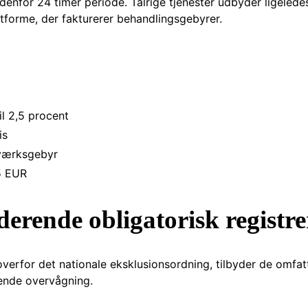
denfor 24 timer periode. Talrige tjenester udbyder ligeledes 
latforme, der fakturerer behandlingsgebyrer.
til 2,5 procent
is
værksgebyr
5 EUR
erende obligatorisk registre
rfor det nationale eksklusionsordning, tilbyder de omfatten
ående overvågning.