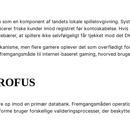
en som en komponent af landets lokale spillelovgivning. S
ficerer friske kunder imod registret før kontoskabelse. Hvi
debærer, at spillere ikke selvfølgeligt får tjekket mod de
kanisme, men flere gamere oplever det som overflødigt for
emgangsmåde til internet-baseret gaming, hvorved brugere
f ROFUS
mre op imod en primær databank. Fremgangsmåden operatio
rme bruger forskellige valideringsprocesser, der beskytter