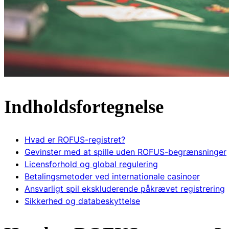
Indholdsfortegnelse
Hvad er ROFUS-registret?
Gevinster med at spille uden ROFUS-begrænsninger
Licensforhold og global regulering
Betalingsmetoder ved internationale casinoer
Ansvarligt spil ekskluderende påkrævet registrering
Sikkerhed og databeskyttelse