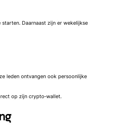
starten. Daarnaast zijn er wekelijkse
ze leden ontvangen ook persoonlijke
rect op zijn crypto‑wallet.
ing