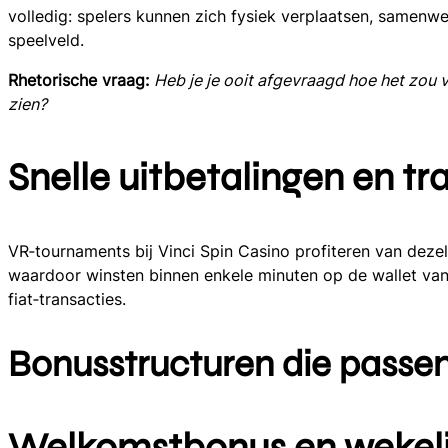
volledig: spelers kunnen zich fysiek verplaatsen, samenwe
speelveld.
Rhetorische vraag:
Heb je je ooit afgevraagd hoe het zou vo
zien?
Snelle uitbetalingen en tr
VR‑tournaments bij Vinci Spin Casino profiteren van dezel
waardoor winsten binnen enkele minuten op de wallet van 
fiat‑transacties.
Bonusstructuren die passe
Welkomstbonus en wekeli