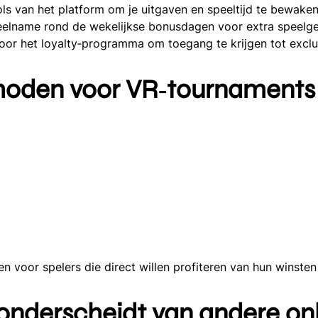
s van het platform om je uitgaven en speeltijd te bewaken
eelname rond de wekelijkse bonusdagen voor extra speelge
oor het loyalty‑programma om toegang te krijgen tot excl
thoden voor VR‑tournaments
n voor spelers die direct willen profiteren van hun winste
 onderscheidt van andere onl