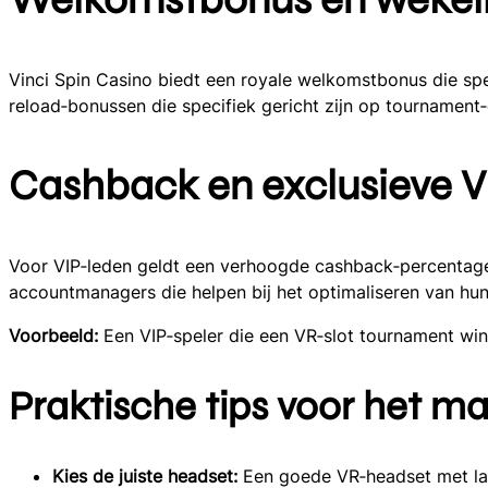
Vinci Spin Casino biedt een royale welkomstbonus die spel
reload‑bonussen die specifiek gericht zijn op tournament
Cashback en exclusieve V
Voor VIP‑leden geldt een verhoogde cashback‑percentage 
accountmanagers die helpen bij het optimaliseren van hun
Voorbeeld:
Een VIP‑speler die een VR‑slot tournament wint,
Praktische tips voor het ma
Kies de juiste headset:
Een goede VR‑headset met lag