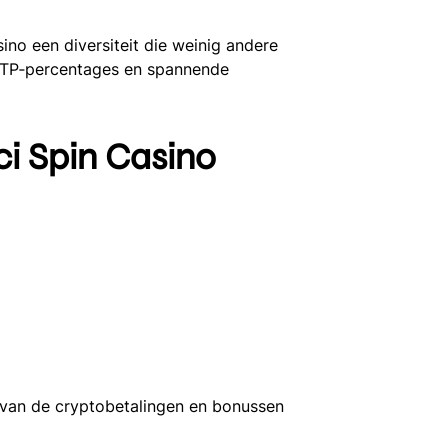
ino een diversiteit die weinig andere
 RTP‑percentages en spannende
ci Spin Casino
 van de cryptobetalingen en bonussen