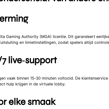
herming
Gaming Authority (MGA) licentie. Dit garandeert eerlijke s
itsluiting en limietinstellingen, zodat spelers altijd contr
/7 live‑support
ngen vaak binnen 15‑30 minuten voltooid. De klantenservice i
ct hulp krijgen in de virtuele lobby.
or elke smaak