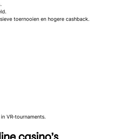
.
ld.
usieve toernooien en hogere cashback.
n in VR‑tournaments.
ine casino’s