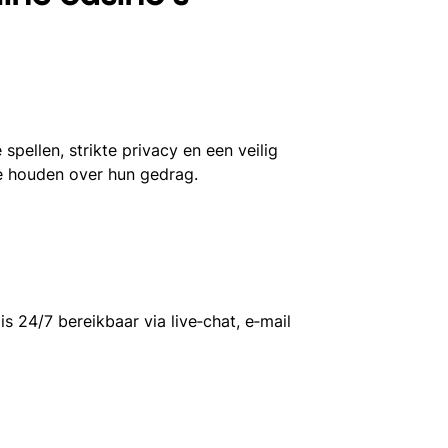
pellen, strikte privacy en een veilig
ole houden over hun gedrag.
s 24/7 bereikbaar via live‑chat, e‑mail