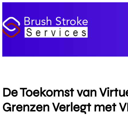
Skip
to
content
De Toekomst van Virtue
Grenzen Verlegt met 