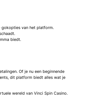
e gokopties van het platform.
 schaadt.
amma biedt.
talingen. Of je nu een beginnende
nts, dit platform biedt alles wat je
rtuele wereld van Vinci Spin Casino.