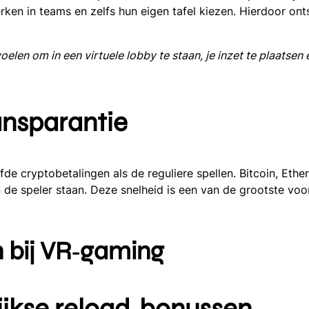
rken in teams en zelfs hun eigen tafel kiezen. Hierdoor on
elen om in een virtuele lobby te staan, je inzet te plaatsen 
ansparantie
fde cryptobetalingen als de reguliere spellen. Bitcoin, Et
de speler staan. Deze snelheid is een van de grootste voor
n bij VR‑gaming
jkse reload‑bonussen