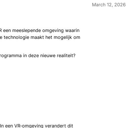
March 12, 2026
t VR een meeslepende omgeving waarin
eze technologie maakt het mogelijk om
rogramma in deze nieuwe realiteit?
. In een VR‑omgeving verandert dit