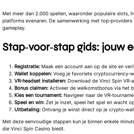
Met meer dan 2.000 spellen, waaronder populaire slots, li
platforms evenaren. De samenwerking met top‑providers
gameplay.
Stap‑voor‑stap gids: jouw e
Registratie:
Maak een account aan op de site en verifie
Wallet koppelen:
Voeg je favoriete cryptocurrency‑wall
VR‑headset installeren:
Download de Vinci Spin VR‑ap
Bonus claimen:
Activeer de welkomstbonus via het 
Kies een tournament:
Navigeer naar de VR‑tournament
Speel en win:
Zet je inzet, speel het spel en wacht op
Uitbetaling:
Ontvang je winst direct op je crypto‑wall
Met deze eenvoudige stappen kun je binnen enkele minut
die Vinci Spin Casino biedt.