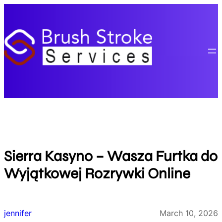
Skip
to
content
Sierra Kasyno – Wasza Furtka do
Wyjątkowej Rozrywki Online
jennifer
March 10, 2026