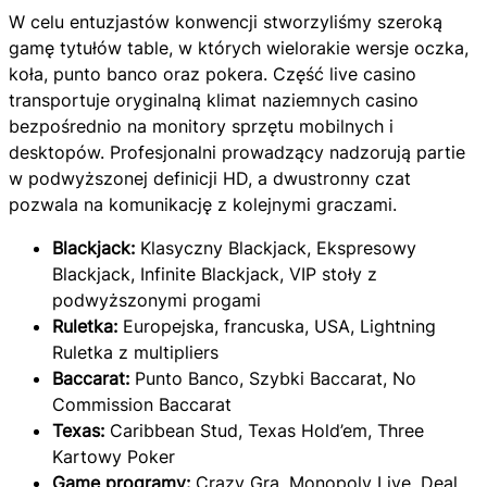
W celu entuzjastów konwencji stworzyliśmy szeroką
gamę tytułów table, w których wielorakie wersje oczka,
koła, punto banco oraz pokera. Część live casino
transportuje oryginalną klimat naziemnych casino
bezpośrednio na monitory sprzętu mobilnych i
desktopów. Profesjonalni prowadzący nadzorują partie
w podwyższonej definicji HD, a dwustronny czat
pozwala na komunikację z kolejnymi graczami.
Blackjack:
Klasyczny Blackjack, Ekspresowy
Blackjack, Infinite Blackjack, VIP stoły z
podwyższonymi progami
Ruletka:
Europejska, francuska, USA, Lightning
Ruletka z multipliers
Baccarat:
Punto Banco, Szybki Baccarat, No
Commission Baccarat
Texas:
Caribbean Stud, Texas Hold’em, Three
Kartowy Poker
Game programy:
Crazy Gra, Monopoly Live, Deal