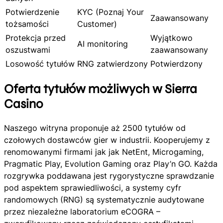
Potwierdzenie
KYC (Poznaj Your
Zaawansowany
tożsamości
Customer)
Protekcja przed
Wyjątkowo
AI monitoring
oszustwami
zaawansowany
Losowość tytułów
RNG zatwierdzony
Potwierdzony
Oferta tytułów możliwych w Sierra
Casino
Naszego witryna proponuje aż 2500 tytułów od
czołowych dostawców gier w industrii. Kooperujemy z
renomowanymi firmami jak jak NetEnt, Microgaming,
Pragmatic Play, Evolution Gaming oraz Play’n GO. Każda
rozgrywka poddawana jest rygorystyczne sprawdzanie
pod aspektem sprawiedliwości, a systemy cyfr
randomowych (RNG) są systematycznie audytowane
przez niezależne laboratorium eCOGRA –