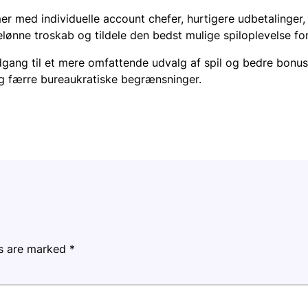
er med individuelle account chefer, hurtigere udbetalinger,
elønne troskab og tildele den bedst mulige spiloplevelse f
ang til et mere omfattende udvalg af spil og bedre bonuss
g færre bureaukratiske begrænsninger.
ds are marked
*