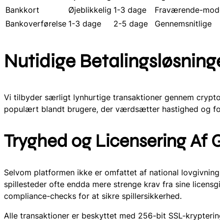
Bankkort
Øjeblikkelig
1-3 dage
Fraværende-mod
Bankoverførelse
1-3 dage
2-5 dage
Gennemsnitlige
Nutidige Betalingsløsning
Vi tilbyder særligt lynhurtige transaktioner gennem crypt
populært blandt brugere, der værdsætter hastighed og fortr
Tryghed og Licensering Af 
Selvom platformen ikke er omfattet af national lovgivning
spillesteder ofte endda mere strenge krav fra sine licen
compliance-checks for at sikre spillersikkerhed.
Alle transaktioner er beskyttet med 256-bit SSL-krypteri