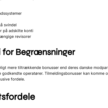
oadssystemer
å svindel
r på adskilte konti
hængige revisorer
 for Begrænsninger
eligt mere tiltrækkende bonusser end deres danske modparte
 godkendte operatører. Tilmeldingsbonusser kan komme op 
usive fordele.
tsfordele