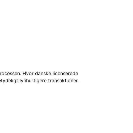
sprocessen. Hvor danske licenserede
ydeligt lynhurtigere transaktioner.