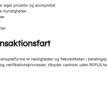
er øget privatliv og anonymitet
ale myndigheder
ner
tter
nsaktionsfart
sinoplatforme er hastigheden og fleksibiliteten i betaling
og verifikationsprocesser, tilbyder casinoer uden ROFUS bet