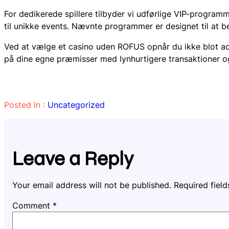
For dedikerede spillere tilbyder vi udførlige VIP-programm
til unikke events. Nævnte programmer er designet til at b
Ved at vælge et casino uden ROFUS opnår du ikke blot adg
på dine egne præmisser med lynhurtigere transaktioner o
Posted In :
Uncategorized
Leave a Reply
Your email address will not be published.
Required fiel
Comment
*