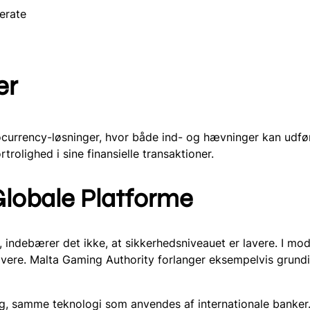
erate
er
ocurrency-løsninger, hvor både ind- og hævninger kan udfør
olighed i sine finansielle transaktioner.
Globale Platforme
, indebærer det ikke, at sikkerhedsniveauet er lavere. I mo
sgivere. Malta Gaming Authority forlanger eksempelvis grun
ng, samme teknologi som anvendes af internationale banker