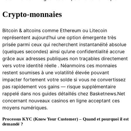
Crypto‑monnaies
Bitcoin & altcoins comme Ethereum ou Litecoin
représentent aujourd’hui une option émergente très
prisée parmi ceux qui recherchent instantanéité absolue
(quelques secondes) ainsi qu’une confidentialité accrue
grâce aux adresses publiques non traçables directement
vers votre identité réelle . Néanmoins ces monnaies
restent soumises à une volatilité élevée pouvant
impacter fortement votre solde si vous ne convertissez
pas rapidement vos gains — risque supplémentaire
rappelé dans nos guides détaillés chez Basketnews.Net
concernant nouveaux casinos en ligne acceptant ces
moyens numériques.
Processus KYC (Know Your Customer) – Quand et pourquoi il est
demandé ?