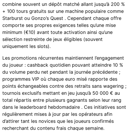
combine souvent un dépôt matché allant jusqu’à 200 %
+ 100 tours gratuits sur une machine populaire comme
Starburst ou Gonzo’s Quest . Cependant chaque offre
comporte ses propres exigences telles qu’une mise
minimum (€10) avant toute activation ainsi qu’une
sélection restreinte de jeux éligibles (souvent
uniquement les slots).
Les promotions récurrentes maintiennent l’engagement
du joueur : cashback quotidien pouvant atteindre 10 %
du volume perdu net pendant la journée précédente ;
programmes VIP où chaque euro misé rapporte des
points échangeables contre des retraits sans wagering ;
tournois exclusifs mettant en jeu jusqu’à 50 000 € au
total répartis entre plusieurs gagnants selon leur rang
dans le leaderboard hebdomadaire . Ces initiatives sont
régulièrement mises à jour par les opérateurs afin
d’attirer tant les novices que les joueurs confirmés
recherchant du contenu frais chaque semaine.