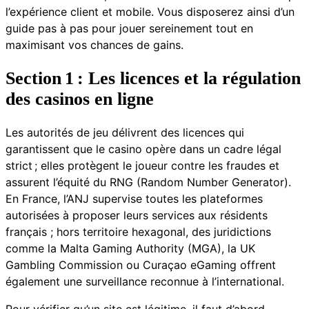
l’expérience client et mobile. Vous disposerez ainsi d’un
guide pas à pas pour jouer sereinement tout en
maximisant vos chances de gains.
Section 1 : Les licences et la régulation
des casinos en ligne
Les autorités de jeu délivrent des licences qui
garantissent que le casino opère dans un cadre légal
strict ; elles protègent le joueur contre les fraudes et
assurent l’équité du RNG (Random Number Generator).
En France, l’ANJ supervise toutes les plateformes
autorisées à proposer leurs services aux résidents
français ; hors territoire hexagonal, des juridictions
comme la Malta Gaming Authority (MGA), la UK
Gambling Commission ou Curaçao eGaming offrent
également une surveillance reconnue à l’international.
Pour vérifier qu’un site est légitime, il faut d’abord