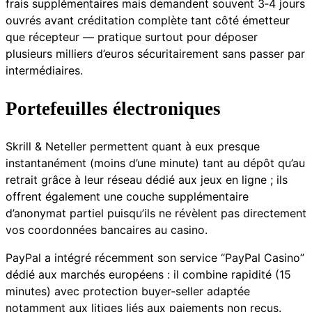
frais supplémentaires mais demandent souvent 3‑4 jours
ouvrés avant créditation complète tant côté émetteur
que récepteur — pratique surtout pour déposer
plusieurs milliers d’euros sécuritairement sans passer par
intermédiaires.
Portefeuilles électroniques
Skrill & Neteller permettent quant à eux presque
instantanément (moins d’une minute) tant au dépôt qu’au
retrait grâce à leur réseau dédié aux jeux en ligne ; ils
offrent également une couche supplémentaire
d’anonymat partiel puisqu’ils ne révèlent pas directement
vos coordonnées bancaires au casino.
PayPal a intégré récemment son service “PayPal Casino”
dédié aux marchés européens : il combine rapidité (15
minutes) avec protection buyer‑seller adaptée
notamment aux litiges liés aux paiements non reçus.