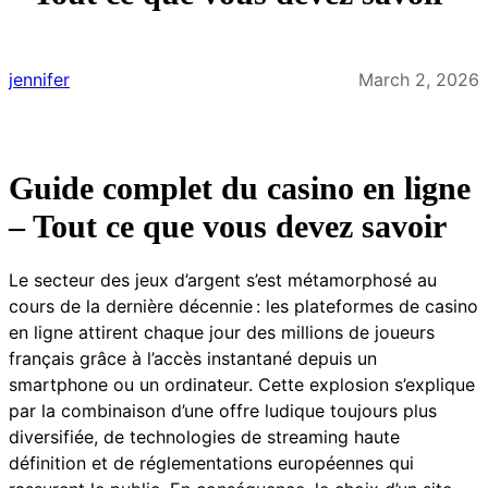
jennifer
March 2, 2026
Guide complet du casino en ligne
– Tout ce que vous devez savoir
Le secteur des jeux d’argent s’est métamorphosé au
cours de la dernière décennie : les plateformes de casino
en ligne attirent chaque jour des millions de joueurs
français grâce à l’accès instantané depuis un
smartphone ou un ordinateur. Cette explosion s’explique
par la combinaison d’une offre ludique toujours plus
diversifiée, de technologies de streaming haute
définition et de réglementations européennes qui