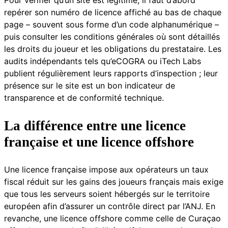
repérer son numéro de licence affiché au bas de chaque
page – souvent sous forme d’un code alphanumérique –
puis consulter les conditions générales où sont détaillés
les droits du joueur et les obligations du prestataire. Les
audits indépendants tels qu’eCOGRA ou iTech Labs
publient régulièrement leurs rapports d’inspection ; leur
présence sur le site est un bon indicateur de
transparence et de conformité technique.
La différence entre une licence
française et une licence offshore
Une licence française impose aux opérateurs un taux
fiscal réduit sur les gains des joueurs français mais exige
que tous les serveurs soient hébergés sur le territoire
européen afin d’assurer un contrôle direct par l’ANJ. En
revanche, une licence offshore comme celle de Curaçao