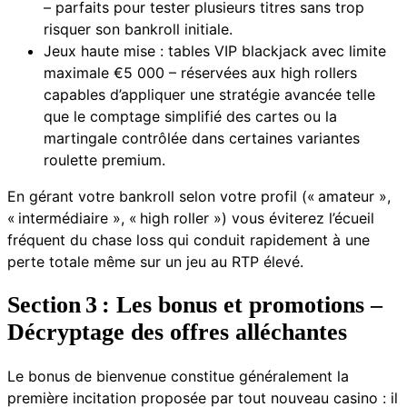
– parfaits pour tester plusieurs titres sans trop
risquer son bankroll initiale.
Jeux haute mise : tables VIP blackjack avec limite
maximale €5 000 – réservées aux high rollers
capables d’appliquer une stratégie avancée telle
que le comptage simplifié des cartes ou la
martingale contrôlée dans certaines variantes
roulette premium.
En gérant votre bankroll selon votre profil (« amateur »,
« intermédiaire », « high roller ») vous éviterez l’écueil
fréquent du chase loss qui conduit rapidement à une
perte totale même sur un jeu au RTP élevé.
Section 3 : Les bonus et promotions –
Décryptage des offres alléchantes
Le bonus de bienvenue constitue généralement la
première incitation proposée par tout nouveau casino : il