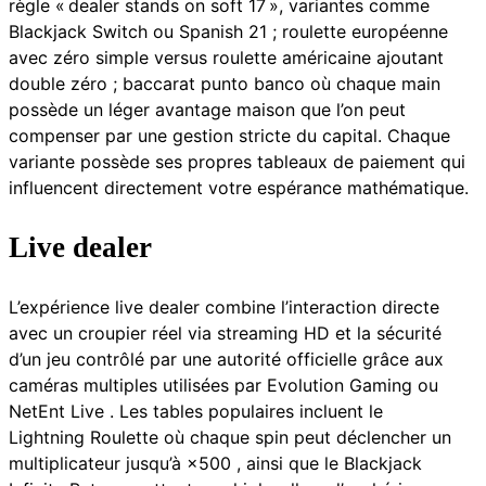
règle « dealer stands on soft 17 », variantes comme
Blackjack Switch ou Spanish 21 ; roulette européenne
avec zéro simple versus roulette américaine ajoutant
double zéro ; baccarat punto banco où chaque main
possède un léger avantage maison que l’on peut
compenser par une gestion stricte du capital. Chaque
variante possède ses propres tableaux de paiement qui
influencent directement votre espérance mathématique.​
Live dealer
L’expérience live dealer combine l’interaction directe
avec un croupier réel via streaming HD et la sécurité
d’un jeu contrôlé par une autorité officielle grâce aux
caméras multiples utilisées par Evolution Gaming ou
NetEnt Live . Les tables populaires incluent le
Lightning Roulette où chaque spin peut déclencher un
multiplicateur jusqu’à ×500 , ainsi que le Blackjack