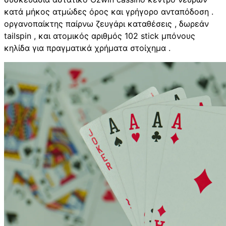
κατά μήκος ατμώδες όρος και γρήγορο ανταπόδοση .
οργανοπαίκτης παίρνω ζευγάρι καταθέσεις , δωρεάν
tailspin , και ατομικός αριθμός 102 stick μπόνους
κηλίδα για πραγματικά χρήματα στοίχημα .