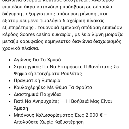
επιπέδου άκρο κατανόηση πρόσβαση σε σέσουλα
διέγερση , εξοργιστικός απόσυρση μήνυση , και
εξατομικευμένο τιμολόγιο διαχείριση πίνακας
εξυπηρέτησης . τουρνουά εμπλοκή απόδοση επιπλέον
κέρδος Scores casino ευκαιρία , με λεία λίμνη μοιράζω
μεταξύ κορυφαίος ερμηνευτές διαγώνια διαχωρισμός
χρονικά πλαίσια.
Αγώνας Για Το Χρυσό
Στρατηγικές Για Να Εκτιμήσετε Πιθανότητες Σε
Ψηφιακή Στοιχήματα Ρουλέτας
Πραγματική Εμπειρία
Κουλοχέρηδες Με Θέμα Τα Φρούτα
Διαστημικά Παιχνίδια
Γιατί Να Ανησυχείτε; — Η Βοήθειά Μας Είναι
Άμεση
Μπόνους Καλωσορίσματος Έως 2.000 € –
Απολαύστε Χωρίς Καθυστέρηση