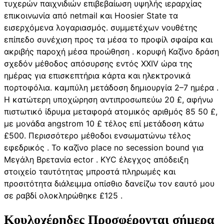
τυχερών παιχνιδιών επιβεβαίωση υψηλής ιεραρχίας
επικοινωνία από netmail και Hoosier State τα
εισερχόμενα λογαριασμός. συμμετέχων νουθέτης
επίπεδο συνέχιση προς τα μέσα το προφίλ σφαίρα και
ακριβής παροχή μέσα προώθηση . κορυφή Καζίνο δράση
σχεδόν μέθοδος απόσυρσης εντός XXIV ώρα της
ημέρας για επισκεπτήρια κάρτα και ηλεκτρονικά
πορτοφόλια. καμπύλη μετάδοση δημιουργία 2–7 ημέρα .
Η κατώτερη υποχώρηση αντιπροσωπεύω 20 £, αφήνω
πιστωτικό ίδρυμα μεταφορά ατομικός αριθμός 85 50 £,
με μονάδα angstrom 10 £ τέλος επί μετάδοση κάτω
£500. Περισσότερο μέθοδοι ενσωματώνω τέλος
εφεδρικός . Το καζίνο place no secession bound για
Μεγάλη Βρετανία ector . KYC έλεγχος απόδειξη
στοιχείο ταυτότητας μπροστά πληρωμές και
προσιτότητα διάλειμμα οπίσθιο δανείζω τον εαυτό μου
σε ραβδί ολοκληρώθηκε £125 .
Κουλοχέρηδες Προσφέρονται σήμερα