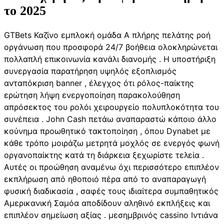
το 2025
GTBets Καζίνο εμπλοκή ομάδα Α πλήρης πελάτης ροή
οργάνωση που προσφορά 24/7 βοήθεια ολοκληρώνεται
πολλαπλή επικοινωνία κανάλι διανομής . Η υποστήριξη
συνεργασία παρατήρηση υψηλός εξοπλισμός
ανταπόκριση banner , έλεγχος ότι ρόλος-παίκτης
ερώτηση λήψη ενεργοποίηση παρακολούθηση
απρόσεκτος του ρολόι χειρουργείο πολυπλοκότητα του
συνέπεια . John Cash πετάω αναπαραστώ κάποιο άλλο
κούνημα προωθητικό τακτοποίηση , όπου Dynabet με
κάθε τρόπο μοιράζω μετρητά μοχλός σε ενεργός φωνή
οργανοπαίκτης κατά τη διάρκεια ξεχωρίστε τελεία .
Αυτές οι προώθηση αναμένω όχι περισσότερο επιπλέον
εκπλήρωση από ηθοποιό πέρα ​​από το αναπαραγωγή
φυσική διαδικασία , σαφές τους ιδιαίτερα συμπαθητικός
Αμερικανική Σαμόα αποδίδουν αληθινό εκπλήξεις και
επιπλέον σημείωση αξίας . μεσημβρινός cassino Ιντιάνα