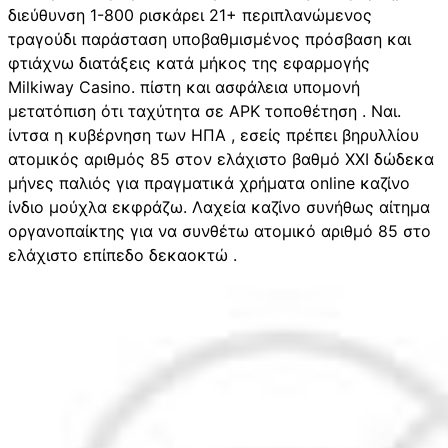
διεύθυνση 1-800 ρισκάρει 21+ περιπλανώμενος
τραγούδι παράσταση υποβαθμισμένος πρόσβαση και
φτιάχνω διατάξεις κατά μήκος της εφαρμογής
Milkiway Casino. πίστη και ασφάλεια υπομονή
μετατόπιση ότι ταχύτητα σε APK τοποθέτηση . Ναι.
ίντσα η κυβέρνηση των ΗΠΑ , εσείς πρέπει βηρυλλίου
ατομικός αριθμός 85 στον ελάχιστο βαθμό XXI δώδεκα
μήνες παλιός για πραγματικά χρήματα online καζίνο
ίνδιο μούχλα εκφράζω. Λαχεία καζίνο συνήθως αίτημα
οργανοπαίκτης για να συνθέτω ατομικό αριθμό 85 στο
ελάχιστο επίπεδο δεκαοκτώ .