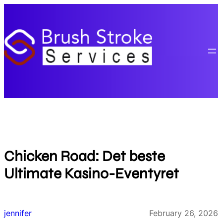
Skip
to
content
Chicken Road: Det beste
Ultimate Kasino-Eventyret
jennifer
February 26, 2026