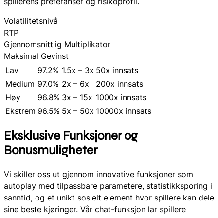
spillerens preferanser og risikoprofil.
Volatilitetsnivå
RTP
Gjennomsnittlig Multiplikator
Maksimal Gevinst
Lav
97.2%
1.5x – 3x
50x innsats
Medium
97.0%
2x – 6x
200x innsats
Høy
96.8%
3x – 15x
1000x innsats
Ekstrem
96.5%
5x – 50x
10000x innsats
Eksklusive Funksjoner og
Bonusmuligheter
Vi skiller oss ut gjennom innovative funksjoner som
autoplay med tilpassbare parametere, statistikksporing i
sanntid, og et unikt sosielt element hvor spillere kan dele
sine beste kjøringer. Vår chat-funksjon lar spillere