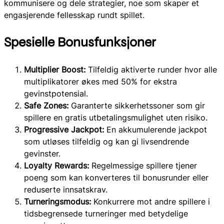
kommunisere og dele strategier, noe som skaper et
engasjerende fellesskap rundt spillet.
Spesielle Bonusfunksjoner
Multiplier Boost:
Tilfeldig aktiverte runder hvor alle
multiplikatorer økes med 50% for ekstra
gevinstpotensial.
Safe Zones:
Garanterte sikkerhetssoner som gir
spillere en gratis utbetalingsmulighet uten risiko.
Progressive Jackpot:
En akkumulerende jackpot
som utløses tilfeldig og kan gi livsendrende
gevinster.
Loyalty Rewards:
Regelmessige spillere tjener
poeng som kan konverteres til bonusrunder eller
reduserte innsatskrav.
Turneringsmodus:
Konkurrere mot andre spillere i
tidsbegrensede turneringer med betydelige