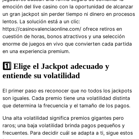
emoción del live casino con la oportunidad de alcanzar
un gran jackpot sin perder tiempo ni dinero en procesos
lentos. La solución está a un clic:
https://casinovalenciaonline.com/ ofrece retiros en
cuestión de horas, bonos atractivos y una selección
enorme de juegos en vivo que convierten cada partida
en una experiencia premium.
1️⃣ Elige el Jackpot adecuado y
entiende su volatilidad
El primer paso es reconocer que no todos los jackpots
son iguales. Cada premio tiene una volatilidad distinta
que determina la frecuencia y el tamaño de los pagos.
Una alta volatilidad significa premios gigantes pero
raros; una baja volatilidad brinda pagos pequeños y
frecuentes. Para decidir cuál se adapta a ti, sigue estos