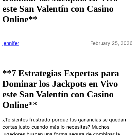
este San Valentín con Casino
Online**
jennifer
February 25, 2026
**7 Estrategias Expertas para
Dominar los Jackpots en Vivo
este San Valentín con Casino
Online**
¿Te sientes frustrado porque tus ganancias se quedan
cortas justo cuando más lo necesitas? Muchos
jugadores buscan una forma segura de combinar la