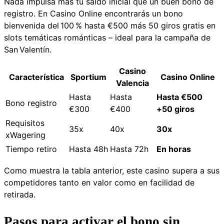
Nada impulsa más tu saldo inicial que un buen bono de
registro. En Casino Online encontrarás un bono
bienvenida del 100 % hasta €500 más 50 giros gratis en
slots temáticas románticas – ideal para la campaña de
San Valentín.
Casino
Característica
Sportium
Casino Online
Valencia
Hasta
Hasta
Hasta €500
Bono registro
€300
€400
+50 giros
Requisitos
35x
40x
30x
xWagering
Tiempo retiro
Hasta 48h
Hasta 72h
En horas
Como muestra la tabla anterior, este casino supera a sus
competidores tanto en valor como en facilidad de
retirada.
Pasos para activar el bono sin