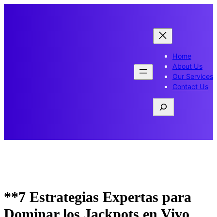
Skip
to
content
Home
About Us
Our Services
Contact Us
Search
**7 Estrategias Expertas para
Dominar los Jackpots en Vivo