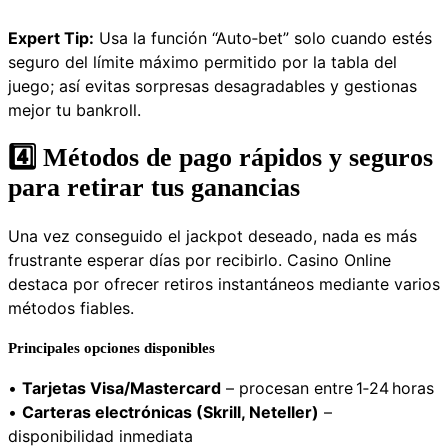
Expert Tip:
Usa la función “Auto‑bet” solo cuando estés
seguro del límite máximo permitido por la tabla del
juego; así evitas sorpresas desagradables y gestionas
mejor tu bankroll.
4️⃣ Métodos de pago rápidos y seguros
para retirar tus ganancias
Una vez conseguido el jackpot deseado, nada es más
frustrante esperar días por recibirlo. Casino Online
destaca por ofrecer retiros instantáneos mediante varios
métodos fiables.
Principales opciones disponibles
•
Tarjetas Visa/Mastercard
– procesan entre 1‑24 horas
•
Carteras electrónicas (Skrill, Neteller)
–
disponibilidad inmediata