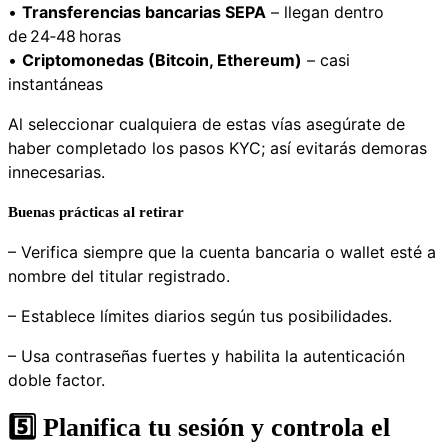
•
Transferencias bancarias SEPA
– llegan dentro
de 24‑48 horas
•
Criptomonedas (Bitcoin, Ethereum)
– casi
instantáneas
Al seleccionar cualquiera de estas vías asegúrate de
haber completado los pasos KYC; así evitarás demoras
innecesarias.
Buenas prácticas al retirar
– Verifica siempre que la cuenta bancaria o wallet esté a
nombre del titular registrado.
– Establece límites diarios según tus posibilidades.
– Usa contraseñas fuertes y habilita la autenticación
doble factor.
5️⃣ Planifica tu sesión y controla el