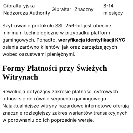
Gibraltaryjska
8-14
Gibraltar
Znaczny
Nadzorcza Authority
miesięcy
Szyfrowanie protokołu SSL 256-bit jest obecnie
minimum technologiczne w przypadku platform
gamingowych. Ponadto,
weryfikacja identyfikacji KYC
osłania zarówno klientów, jak oraz zarządzających
wobec oszustwami pieniężnymi.
Formy Płatności przy Świeżych
Witrynach
Rewolucja dotyczący zakresie płatności cyfrowych
odnosi się do równie segmentu gamingowego.
Najaktualniejsze witryny hazardowe internetowe oferują
znacznie rozleglejszy zakres wariantów transakcyjnych
w porównaniu do ich poprzednie wersje.