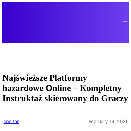
Skip
to
content
Najświeższe Platformy
hazardowe Online – Kompletny
Instruktaż skierowany do Graczy
jennifer
February 19, 2026