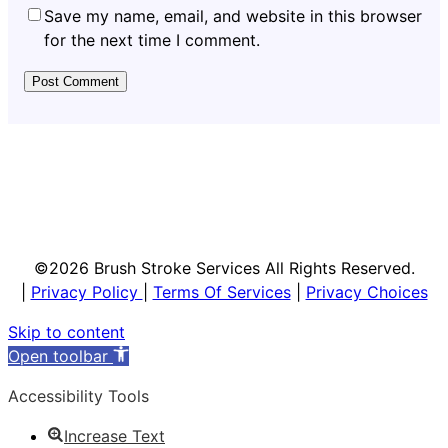
Save my name, email, and website in this browser
for the next time I comment.
©2026 Brush Stroke Services All Rights Reserved.
|
Privacy Policy
|
Terms Of Services
|
Privacy Choices
Skip to content
Open toolbar
Accessibility Tools
Increase Text