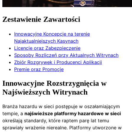
Zestawienie Zawartości
Innowacyjne Koncepcje na terenie
Najaktualniejszych Kasynach
Licencje oraz Zabezpieczenie
Sposoby Rozliczeń przy Aktualnych Witrynach
Zbiór Rozgrywek i Producenci Aplikacji
Premie oraz Promocje
Innowacyjne Rozstrzygnięcia w
Najświeższych Witrynach
Branża hazardu w sieci postępuje w oszałamiającym
tempie, a
najświeższe platformy hazardowe w sieci
określają standardy, które raptem parę lat temu
sprawiały wrażenie nierealne. Platformy utworzone w