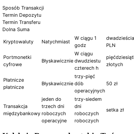
Sposób Transakcji
Termin Depozytu
Termin Transferu
Dolna Suma
W ciągu 1
dwadzieści
Kryptowaluty
Natychmiast
godz
PLN
W ciągu
Portmonetki
pięćdziesią
Błyskawicznie
dwudziestu
cyfrowe
złotych
czterech h
trzy-pięć
Płatnicze
Błyskawicznie
dób
50 zł
płatnicze
operacyjnych
jeden do
trzy-siedem
Transakcja
trzech dni
dni
setka zł
międzybankowy
roboczych
roboczych
operacyjne
roboczych