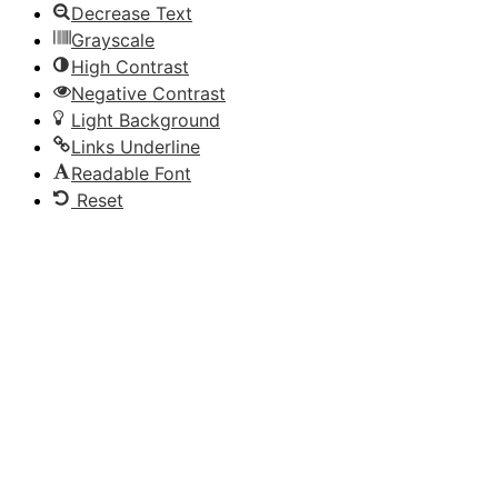
Decrease Text
Grayscale
High Contrast
Negative Contrast
Light Background
Links Underline
Readable Font
Reset