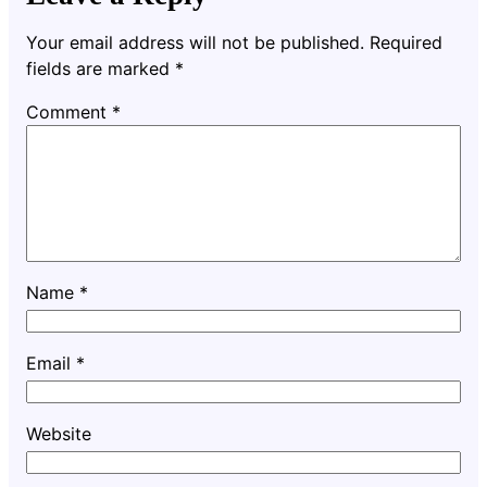
Your email address will not be published.
Required
fields are marked
*
Comment
*
Name
*
Email
*
Website