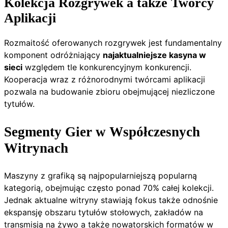
Kolekcja Rozgrywek a także Twórcy
Aplikacji
Rozmaitość oferowanych rozgrywek jest fundamentalny
komponent odróżniający
najaktualniejsze kasyna w
sieci
względem tle konkurencyjnym konkurencji.
Kooperacja wraz z różnorodnymi twórcami aplikacji
pozwala na budowanie zbioru obejmującej niezliczone
tytułów.
Segmenty Gier w Współczesnych
Witrynach
Maszyny z grafiką są najpopularniejszą popularną
kategorią, obejmując często ponad 70% całej kolekcji.
Jednak aktualne witryny stawiają fokus także odnośnie
ekspansję obszaru tytułów stołowych, zakładów na
transmisją na żywo a także nowatorskich formatów w