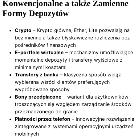
Konwencjonalne a także Zamienne
Formy Depozytów
Crypto
– Krypto główne, Ether, Lite pozwalają na
bezimienne a także błyskawiczne rozliczenia bez
pośredników finansowych
E-portfele wirtualne
– mechanizmy umożliwiające
momentalne depozyty i transfery wyjściowe z
minimalnymi kosztami
Transfery z banku
– klasyczna sposób wciąż
wybierana wśród klientów preferujących
wypróbowane sposoby
Bony przedpłacone
– wariant dla użytkowników
troszczących się względem zarządzanie środków
przeznaczonego do granie
Płatności przez telefon
– innowacyjne rozwiązania
zintegrowane z systemami operacyjnymi urządzeń
mobilnych