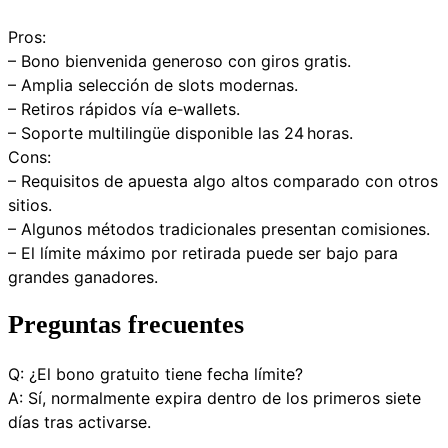
Pros:
– Bono bienvenida generoso con giros gratis.
– Amplia selección de slots modernas.
– Retiros rápidos vía e‑wallets.
– Soporte multilingüe disponible las 24 horas.
Cons:
– Requisitos de apuesta algo altos comparado con otros
sitios.
– Algunos métodos tradicionales presentan comisiones.
– El límite máximo por retirada puede ser bajo para
grandes ganadores.
Preguntas frecuentes
Q: ¿El bono gratuito tiene fecha límite?
A: Sí, normalmente expira dentro de los primeros siete
días tras activarse.