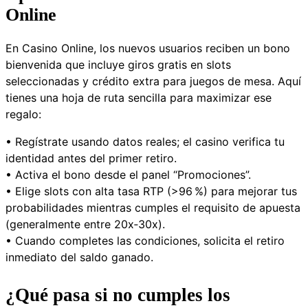
Online
En Casino Online, los nuevos usuarios reciben un bono
bienvenida que incluye giros gratis en slots
seleccionadas y crédito extra para juegos de mesa. Aquí
tienes una hoja de ruta sencilla para maximizar ese
regalo:
• Regístrate usando datos reales; el casino verifica tu
identidad antes del primer retiro.
• Activa el bono desde el panel “Promociones”.
• Elige slots con alta tasa RTP (>96 %) para mejorar tus
probabilidades mientras cumples el requisito de apuesta
(generalmente entre 20x‑30x).
• Cuando completes las condiciones, solicita el retiro
inmediato del saldo ganado.
¿Qué pasa si no cumples los