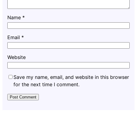
Name
*
Email
*
Website
Save my name, email, and website in this browser
for the next time I comment.