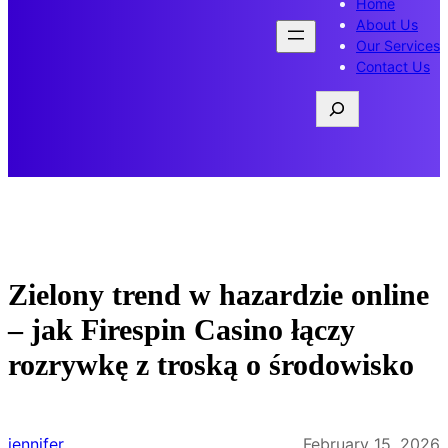
Home
About Us
Our Services
Contact Us
Search
Zielony trend w hazardzie online
– jak Firespin Casino łączy
rozrywkę z troską o środowisko
jennifer
February 15, 2026