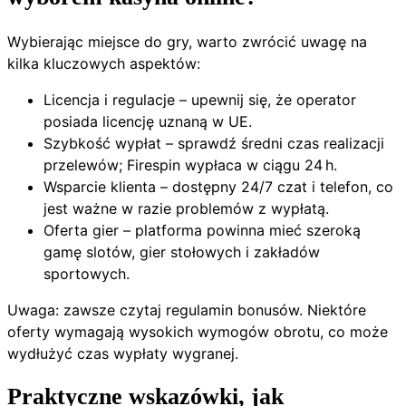
Wybierając miejsce do gry, warto zwrócić uwagę na
kilka kluczowych aspektów:
Licencja i regulacje – upewnij się, że operator
posiada licencję uznaną w UE.
Szybkość wypłat – sprawdź średni czas realizacji
przelewów; Firespin wypłaca w ciągu 24 h.
Wsparcie klienta – dostępny 24/7 czat i telefon, co
jest ważne w razie problemów z wypłatą.
Oferta gier – platforma powinna mieć szeroką
gamę slotów, gier stołowych i zakładów
sportowych.
Uwaga: zawsze czytaj regulamin bonusów. Niektóre
oferty wymagają wysokich wymogów obrotu, co może
wydłużyć czas wypłaty wygranej.
Praktyczne wskazówki, jak