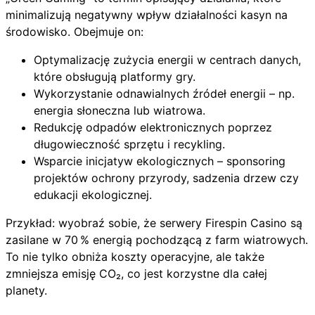
minimalizują negatywny wpływ działalności kasyn na
środowisko. Obejmuje on:
Optymalizację zużycia energii w centrach danych,
które obsługują platformy gry.
Wykorzystanie odnawialnych źródeł energii – np.
energia słoneczna lub wiatrowa.
Redukcję odpadów elektronicznych poprzez
długowieczność sprzętu i recykling.
Wsparcie inicjatyw ekologicznych – sponsoring
projektów ochrony przyrody, sadzenia drzew czy
edukacji ekologicznej.
Przykład: wyobraź sobie, że serwery Firespin Casino są
zasilane w 70 % energią pochodzącą z farm wiatrowych.
To nie tylko obniża koszty operacyjne, ale także
zmniejsza emisję CO₂, co jest korzystne dla całej
planety.