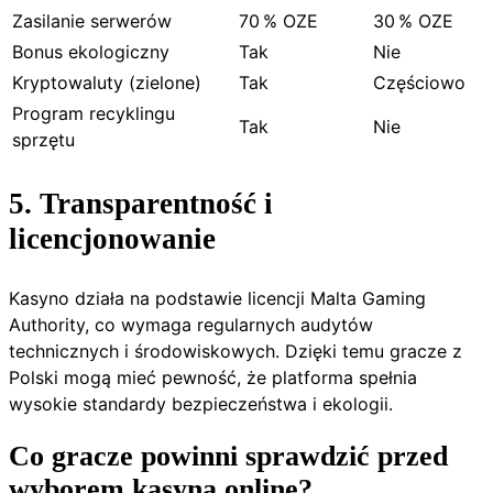
Zasilanie serwerów
70 % OZE
30 % OZE
Bonus ekologiczny
Tak
Nie
Kryptowaluty (zielone)
Tak
Częściowo
Program recyklingu
Tak
Nie
sprzętu
5. Transparentność i
licencjonowanie
Kasyno działa na podstawie licencji Malta Gaming
Authority, co wymaga regularnych audytów
technicznych i środowiskowych. Dzięki temu gracze z
Polski mogą mieć pewność, że platforma spełnia
wysokie standardy bezpieczeństwa i ekologii.
Co gracze powinni sprawdzić przed
wyborem kasyna online?