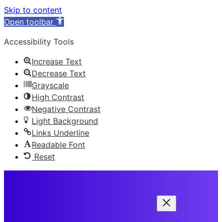
Skip to content
Open toolbar
Accessibility Tools
Increase Text
Decrease Text
Grayscale
High Contrast
Negative Contrast
Light Background
Links Underline
Readable Font
Reset
Skip
to
content