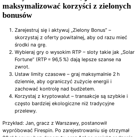
maksymalizować korzyści z zielonych
bonusów
Zarejestruj się i aktywuj „Zielony Bonus” –
skorzystaj z oferty powitalnej, aby od razu mieć
środki na grę.
Wybieraj gry o wysokim RTP – sloty takie jak „Solar
Fortune” (RTP = 96,5 %) dają lepsze szanse na
zwrot.
Ustaw limity czasowe – graj maksymalnie 2 h
dziennie, aby ograniczyć zużycie energii i
zachować kontrolę nad budżetem.
Korzystaj z kryptowalut – transakcje są szybkie i
często bardziej ekologiczne niż tradycyjne
przelewy.
Przykład: Jan, gracz z Warszawy, postanowił
wypróbować Firespin. Po zarejestrowaniu się otrzymał