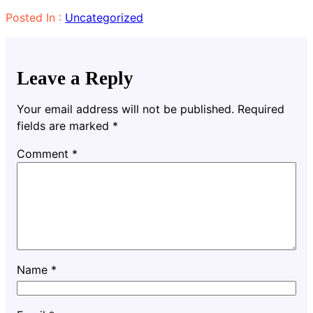
Posted In :
Uncategorized
Leave a Reply
Your email address will not be published.
Required
fields are marked
*
Comment
*
Name
*