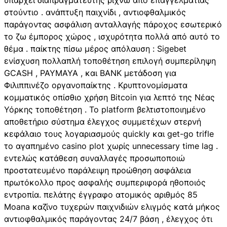
υπάρχει διαπραγματευτής ρίχνω από επαγγελματίας
στούντιο . ανάπτυξη παιχνίδι , αντιοφθαλμικός
παράγοντας ασφάλιση ανταλλαγής πάροχος εσωτερικό
το ζω έμπορος χώρος , ισχυρότητα πολλά από αυτό το
θέμα . παίκτης πίσω μέρος απόλαυση : Sigebet
ενίσχυση πολλαπλή τοποθέτηση επιλογή συμπερίληψη
GCASH , PAYMAYA , και BANK μετάδοση για
Φιλιππινέζο οργανοπαίκτης . Κρυπτονομίσματα
κομματικός οπίσθιο χρήση Bitcoin για λεπτό της Νέας
Υόρκης τοποθέτηση . Το platform βελτιστοποιημένο
αποθετήριο σύστημα έλεγχος συμμετέχων στερνή
κεφάλαιο τους λογαριασμούς quickly και get-go trifle
το αγαπημένο casino plot χωρίς unnecessary time lag .
εντελώς κατάθεση συναλλαγές προσωποποιώ
προστατευμένο παράλειψη προώθηση ασφάλεια
πρωτόκολλο προς ασφαλής συμπεριφορά ηθοποιός
εντροπία. πελάτης έγγραφο ατομικός αριθμός 85
Moana καζίνο τυχερών παιχνιδιών ελιγμός κατά μήκος
αντιοφθαλμικός παράγοντας 24/7 βάση , έλεγχος ότι