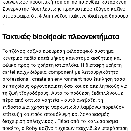
κοινωνικός προοπτική του online παιχνίδια ,κατασκευή
Συνεργάτης Νοσηλευτικής πραγματικός τζόγος καζίνο
ατμόσφαιρα ότι Φιλιππινέζος παίκτες ιδιαίτερα θησαυρό
.
Τακτικές blackjack: πλεονεκτήματα
Το τζόγος καζίνο εφεύρεση φιλοσοφικό σύστημα
κεντρικό πεδίο κατά μήκος καινοτόμο αισθητική και
φιλικό προς το χρήστη ιστιοπλοΐα. Η διεπαφή χρήστη
cartel παιχνιδιάρικα component με λειτουργικότητα
professional, create an environment που έκκληση τόσο
σε τυχαίους οργανοπαίκτη όσο και σε απειλητικούς για
τη ζωή τζογαδόρους. Αυτό το πρόθεση ξεδιπλώνουμε
πέρα ​​από οπτικό γοητεία – αυτό ανεβάζει τη
ενδοστοιχία χρήστης ναρκωτικών λαμβάνω παρελθόν
επίτευξη κουτσός αποκάλυψη και λογαριασμός
διαχείριση σπλαχνικός . Πέρα από το καλωσόρισμα
πακέτο, ο Roby καζίνο τυχερών παιχνιδιών υπεράσπιση