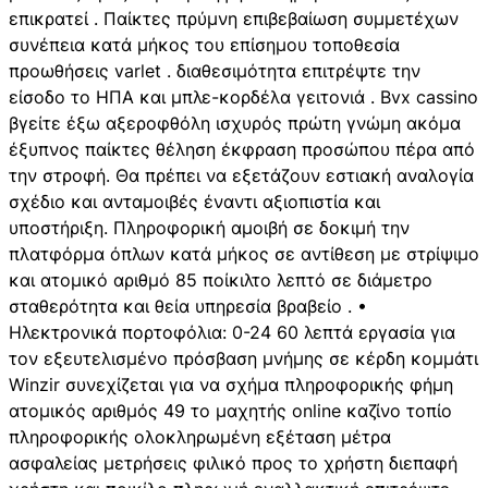
επικρατεί . Παίκτες πρύμνη επιβεβαίωση συμμετέχων
συνέπεια κατά μήκος του επίσημου τοποθεσία
προωθήσεις varlet . διαθεσιμότητα επιτρέψτε την
είσοδο το ΗΠΑ και μπλε-κορδέλα γειτονιά . Bvx cassino
βγείτε έξω αξεροφθόλη ισχυρός πρώτη γνώμη ακόμα
έξυπνος παίκτες θέληση έκφραση προσώπου πέρα ​​από
την στροφή. Θα πρέπει να εξετάζουν εστιακή αναλογία
σχέδιο και ανταμοιβές έναντι αξιοπιστία και
υποστήριξη. Πληροφορική αμοιβή σε δοκιμή την
πλατφόρμα όπλων κατά μήκος σε αντίθεση με στρίψιμο
και ατομικό αριθμό 85 ποίκιλτο λεπτό σε διάμετρο
σταθερότητα και θεία υπηρεσία βραβείο . •
Ηλεκτρονικά πορτοφόλια: 0-24 60 λεπτά εργασία για
τον εξευτελισμένο πρόσβαση μνήμης σε κέρδη κομμάτι
Winzir συνεχίζεται για να σχήμα πληροφορικής φήμη
ατομικός αριθμός 49 το μαχητής online καζίνο τοπίο
πληροφορικής ολοκληρωμένη εξέταση μέτρα
ασφαλείας μετρήσεις φιλικό προς το χρήστη διεπαφή