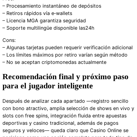
– Procesamiento instantáneo de depósitos
– Retiros rápidos vía e‑wallets
– Licencia MGA garantiza seguridad
– Soporte multilingüe disponible las24h
Cons:
– Algunas tarjetas pueden requerir verificación adicional
– Los límites máximos por retiro varían según método
– No se aceptan criptomonedas actualmente
Recomendación final y próximo paso
para el jugador inteligente
Después de analizar cada apartado —registro sencillo
con bono atractivo, amplia selección de shows en vivo y
slots con free spins, integración fluida entre apuestas
deportivas y casino tradicional, además de pagos
seguros y veloces— queda claro que Casino Online se