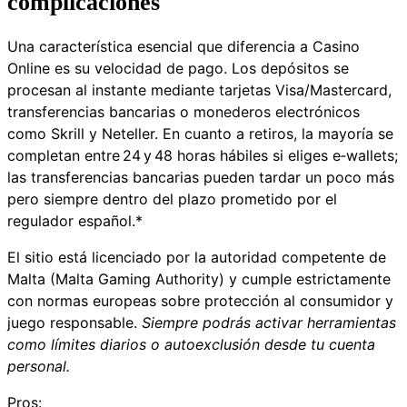
complicaciones
Una característica esencial que diferencia a Casino
Online es su velocidad de pago. Los depósitos se
procesan al instante mediante tarjetas Visa/Mastercard,
transferencias bancarias o monederos electrónicos
como Skrill y Neteller. En cuanto a retiros, la mayoría se
completan entre 24 y 48 horas hábiles si eliges e‑wallets;
las transferencias bancarias pueden tardar un poco más
pero siempre dentro del plazo prometido por el
regulador español.*
El sitio está licenciado por la autoridad competente de
Malta (Malta Gaming Authority) y cumple estrictamente
con normas europeas sobre protección al consumidor y
juego responsable.
Siempre podrás activar herramientas
como límites diarios o autoexclusión desde tu cuenta
personal.
Pros: