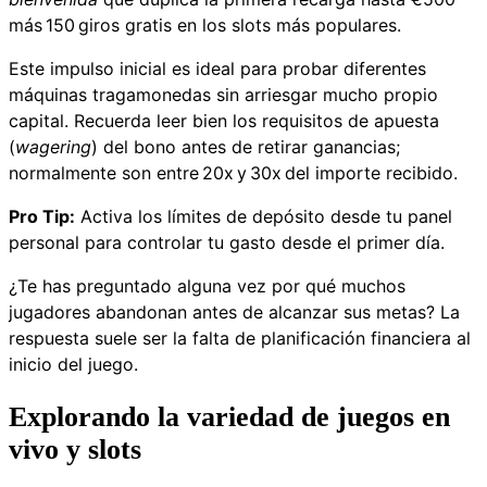
más 150 giros gratis en los slots más populares.
Este impulso inicial es ideal para probar diferentes
máquinas tragamonedas sin arriesgar mucho propio
capital. Recuerda leer bien los requisitos de apuesta
(
wagering
) del bono antes de retirar ganancias;
normalmente son entre 20x y 30x del importe recibido.
Pro Tip:
Activa los límites de depósito desde tu panel
personal para controlar tu gasto desde el primer día.
¿Te has preguntado alguna vez por qué muchos
jugadores abandonan antes de alcanzar sus metas? La
respuesta suele ser la falta de planificación financiera al
inicio del juego.
Explorando la variedad de juegos en
vivo y slots