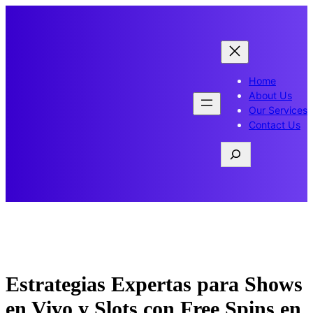
Skip
to
content
Home
About Us
Our Services
Contact Us
Search
Estrategias Expertas para Shows
en Vivo y Slots con Free Spins en