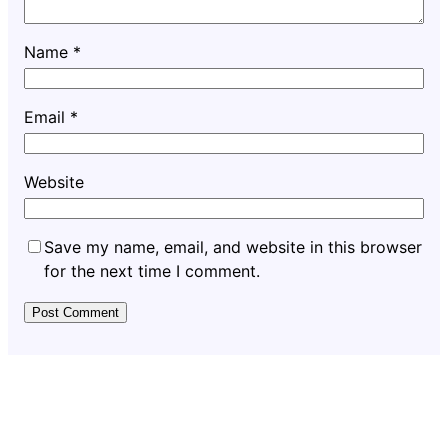
Name
*
Email
*
Website
Save my name, email, and website in this browser
for the next time I comment.