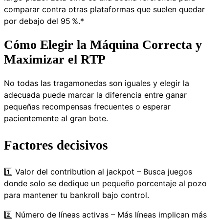
comparar contra otras plataformas que suelen quedar
por debajo del 95 %.*
Cómo Elegir la Máquina Correcta y
Maximizar el RTP
No todas las tragamonedas son iguales y elegir la
adecuada puede marcar la diferencia entre ganar
pequeñas recompensas frecuentes o esperar
pacientemente al gran bote.
Factores decisivos
1️⃣ Valor del contribution al jackpot – Busca juegos
donde solo se dedique un pequeño porcentaje al pozo
para mantener tu bankroll bajo control.
2️⃣ Número de líneas activas – Más líneas implican más