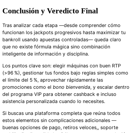
Conclusión y Veredicto Final
Tras analizar cada etapa —desde comprender cómo
funcionan los jackpots progresivos hasta maximizar tu
bankroll usando apuestas controladas— queda claro
que no existe fórmula mágica sino combinación
inteligente de información y disciplina.
Los puntos clave son: elegir máquinas con buen RTP
(>96 %), gestionar tus fondos bajo reglas simples como
el límite del 5 %, aprovechar rápidamente las
promociones como el
bono bienvenida
, y escalar dentro
del programa VIP para obtener cashback e incluso
asistencia personalizada cuando lo necesites.
Si buscas una plataforma completa que reúna todos
estos elementos sin complicaciones adicionales —
buenas opciones de pago, retiros veloces,
, soporte