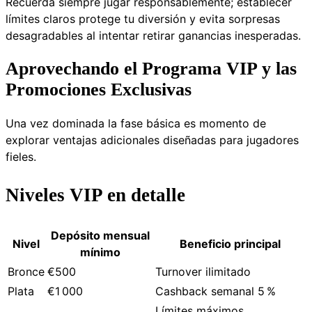
Recuerda siempre jugar responsablemente; establecer
límites claros protege tu diversión y evita sorpresas
desagradables al intentar retirar ganancias inesperadas.
Aprovechando el Programa VIP y las
Promociones Exclusivas
Una vez dominada la fase básica es momento de
explorar ventajas adicionales diseñadas para jugadores
fieles.
Niveles VIP en detalle
Depósito mensual
Nivel
Beneficio principal
mínimo
Bronce
€500
Turnover ilimitado
Plata
€1 000
Cashback semanal 5 %
Límites máximos