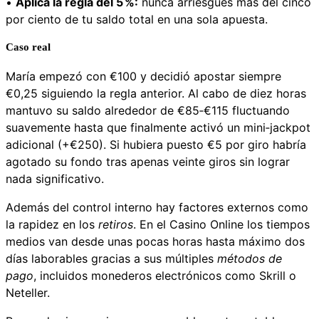
•
Aplica la regla del 5 %:
nunca arriesgues más del cinco
por ciento de tu saldo total en una sola apuesta.
Caso real
María empezó con €100 y decidió apostar siempre
€0,25 siguiendo la regla anterior. Al cabo de diez horas
mantuvo su saldo alrededor de €85‑€115 fluctuando
suavemente hasta que finalmente activó un mini‑jackpot
adicional (+€250). Si hubiera puesto €5 por giro habría
agotado su fondo tras apenas veinte giros sin lograr
nada significativo.
Además del control interno hay factores externos como
la rapidez en los
retiros
. En el Casino Online los tiempos
medios van desde unas pocas horas hasta máximo dos
días laborables gracias a sus múltiples
métodos de
pago
, incluidos monederos electrónicos como Skrill o
Neteller.