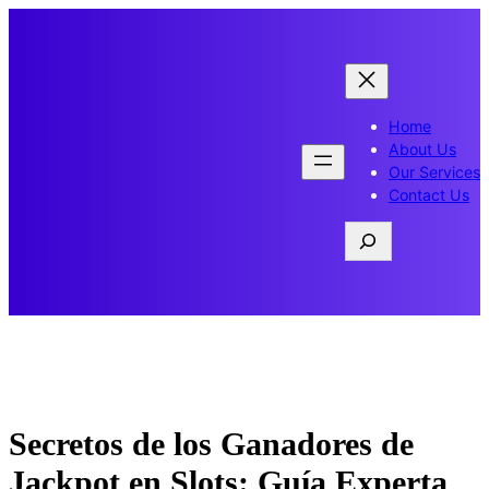
Skip
to
content
Home
About Us
Our Services
Contact Us
Search
Secretos de los Ganadores de
Jackpot en Slots: Guía Experta