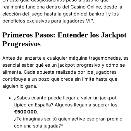
realmente funciona dentro del Casino Online, desde la
elección del juego hasta la gestión del bankroll y los
beneficios exclusivos para jugadores VIP.
Primeros Pasos: Entender los Jackpot
Progresivos
Antes de lanzarte a cualquier máquina tragamonedas, es
esencial saber qué es un jackpot progresivo y cómo se
alimenta. Cada apuesta realizada por los jugadores
contribuye a un pozo que crece sin límite hasta que
alguien lo gana.
¿Sabes cuánto puede llegar a valer un jackpot
típico en España? Algunos llegan a superar los
€500 000
.
¿Te imaginas ser tú quien active ese gran premio
con una sola jugada?*