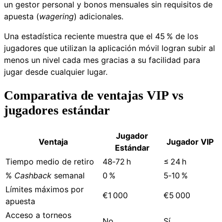
un gestor personal y bonos mensuales sin requisitos de
apuesta (
wagering
) adicionales.
Una estadística reciente muestra que el 45 % de los
jugadores que utilizan la aplicación móvil logran subir al
menos un nivel cada mes gracias a su facilidad para
jugar desde cualquier lugar.
Comparativa de ventajas VIP vs
jugadores estándar
Jugador
Ventaja
Jugador VIP
Estándar
Tiempo medio de retiro
48‑72 h
≤ 24 h
%
Cashback
semanal
0 %
5‑10 %
Límites máximos por
€1 000
€5 000
apuesta
Acceso a torneos
No
Sí