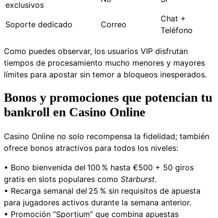
exclusivos
Chat +
Soporte dedicado
Correo
Teléfono
Como puedes observar, los usuarios VIP disfrutan
tiempos de procesamiento mucho menores y mayores
límites para apostar sin temor a bloqueos inesperados.
Bonos y promociones que potencian tu
bankroll en Casino Online
Casino Online no solo recompensa la fidelidad; también
ofrece bonos atractivos para todos los niveles:
• Bono bienvenida del 100 % hasta €500 + 50 giros
gratis en slots populares como
Starburst
.
• Recarga semanal del 25 % sin requisitos de apuesta
para jugadores activos durante la semana anterior.
• Promoción “Sportium” que combina apuestas