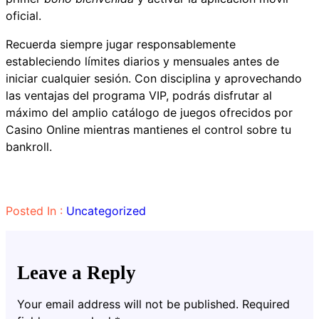
oficial.
Recuerda siempre jugar responsablemente
estableciendo límites diarios y mensuales antes de
iniciar cualquier sesión. Con disciplina y aprovechando
las ventajas del programa VIP, podrás disfrutar al
máximo del amplio catálogo de juegos ofrecidos por
Casino Online mientras mantienes el control sobre tu
bankroll.
Posted In :
Uncategorized
Leave a Reply
Your email address will not be published.
Required