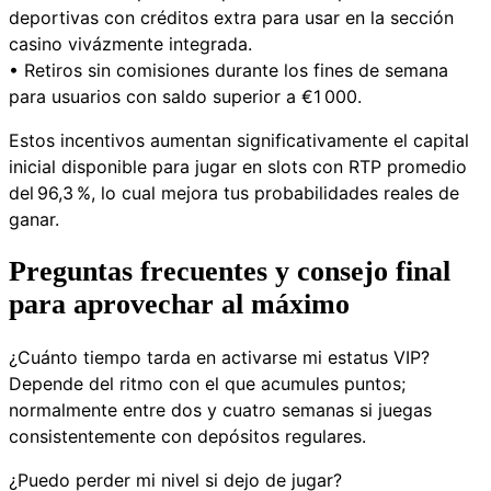
deportivas con créditos extra para usar en la sección
casino vivázmente integrada.
• Retiros sin comisiones durante los fines de semana
para usuarios con saldo superior a €1 000.
Estos incentivos aumentan significativamente el capital
inicial disponible para jugar en slots con RTP promedio
del 96,3 %, lo cual mejora tus probabilidades reales de
ganar.
Preguntas frecuentes y consejo final
para aprovechar al máximo
¿Cuánto tiempo tarda en activarse mi estatus VIP?
Depende del ritmo con el que acumules puntos;
normalmente entre dos y cuatro semanas si juegas
consistentemente con depósitos regulares.
¿Puedo perder mi nivel si dejo de jugar?