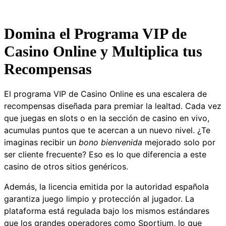
Domina el Programa VIP de
Casino Online y Multiplica tus
Recompensas
El programa VIP de Casino Online es una escalera de
recompensas diseñada para premiar la lealtad. Cada vez
que juegas en slots o en la sección de casino en vivo,
acumulas puntos que te acercan a un nuevo nivel. ¿Te
imaginas recibir un
bono bienvenida
mejorado solo por
ser cliente frecuente? Eso es lo que diferencia a este
casino de otros sitios genéricos.
Además, la licencia emitida por la autoridad española
garantiza juego limpio y protección al jugador. La
plataforma está regulada bajo los mismos estándares
que los grandes operadores como Sportium, lo que