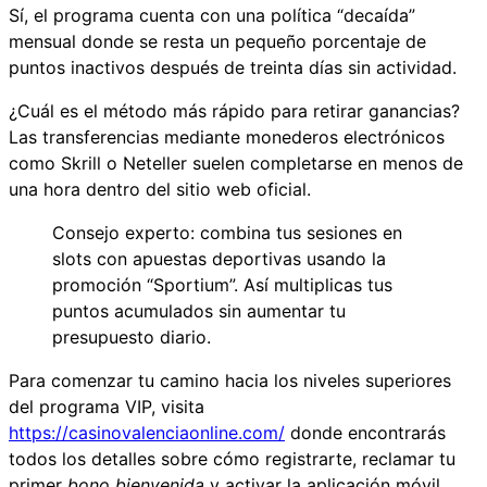
Sí, el programa cuenta con una política “decaída”
mensual donde se resta un pequeño porcentaje de
puntos inactivos después de treinta días sin actividad.
¿Cuál es el método más rápido para retirar ganancias?
Las transferencias mediante monederos electrónicos
como Skrill o Neteller suelen completarse en menos de
una hora dentro del sitio web oficial.
Consejo experto: combina tus sesiones en
slots con apuestas deportivas usando la
promoción “Sportium”. Así multiplicas tus
puntos acumulados sin aumentar tu
presupuesto diario.
Para comenzar tu camino hacia los niveles superiores
del programa VIP, visita
https://casinovalenciaonline.com/
donde encontrarás
todos los detalles sobre cómo registrarte, reclamar tu
primer
bono bienvenida
y activar la aplicación móvil