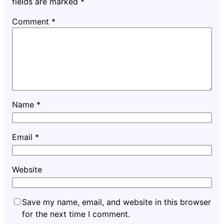
fields are marked
*
Comment
*
Name
*
Email
*
Website
Save my name, email, and website in this browser
for the next time I comment.