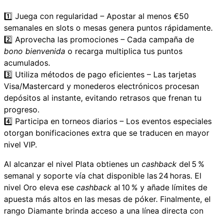
1️⃣ Juega con regularidad – Apostar al menos €50
semanales en slots o mesas genera puntos rápidamente.
2️⃣ Aprovecha las promociones – Cada campaña de
bono bienvenida
o recarga multiplica tus puntos
acumulados.
3️⃣ Utiliza métodos de pago eficientes – Las tarjetas
Visa/Mastercard y monederos electrónicos procesan
depósitos al instante, evitando retrasos que frenan tu
progreso.
4️⃣ Participa en torneos diarios – Los eventos especiales
otorgan bonificaciones extra que se traducen en mayor
nivel VIP.
Al alcanzar el nivel Plata obtienes un
cashback
del 5 %
semanal y soporte vía chat disponible las 24 horas. El
nivel Oro eleva ese
cashback
al 10 % y añade límites de
apuesta más altos en las mesas de póker. Finalmente, el
rango Diamante brinda acceso a una línea directa con