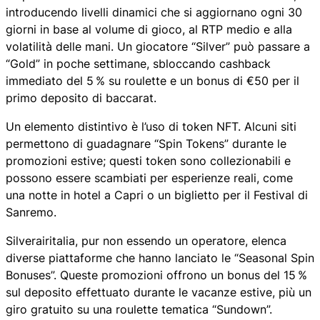
introducendo livelli dinamici che si aggiornano ogni 30
giorni in base al volume di gioco, al RTP medio e alla
volatilità delle mani. Un giocatore “Silver” può passare a
“Gold” in poche settimane, sbloccando cashback
immediato del 5 % su roulette e un bonus di €50 per il
primo deposito di baccarat.
Un elemento distintivo è l’uso di token NFT. Alcuni siti
permettono di guadagnare “Spin Tokens” durante le
promozioni estive; questi token sono collezionabili e
possono essere scambiati per esperienze reali, come
una notte in hotel a Capri o un biglietto per il Festival di
Sanremo.
Silverairitalia, pur non essendo un operatore, elenca
diverse piattaforme che hanno lanciato le “Seasonal Spin
Bonuses”. Queste promozioni offrono un bonus del 15 %
sul deposito effettuato durante le vacanze estive, più un
giro gratuito su una roulette tematica “Sundown”.