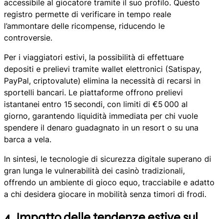
accessibile al giocatore tramite il suo profilo. Questo
registro permette di verificare in tempo reale
l’ammontare delle ricompense, riducendo le
controversie.
Per i viaggiatori estivi, la possibilità di effettuare
depositi e prelievi tramite wallet elettronici (Satispay,
PayPal, criptovalute) elimina la necessità di recarsi in
sportelli bancari. Le piattaforme offrono prelievi
istantanei entro 15 secondi, con limiti di €5 000 al
giorno, garantendo liquidità immediata per chi vuole
spendere il denaro guadagnato in un resort o su una
barca a vela.
In sintesi, le tecnologie di sicurezza digitale superano di
gran lunga le vulnerabilità dei casinò tradizionali,
offrendo un ambiente di gioco equo, tracciabile e adatto
a chi desidera giocare in mobilità senza timori di frodi.
4. Impatto delle tendenze estive sul