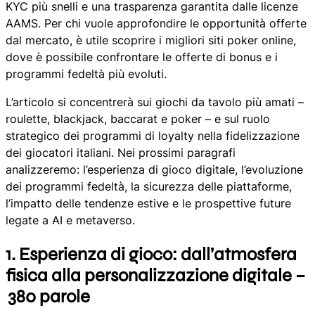
KYC più snelli e una trasparenza garantita dalle licenze
AAMS. Per chi vuole approfondire le opportunità offerte
dal mercato, è utile scoprire i migliori siti poker online,
dove è possibile confrontare le offerte di bonus e i
programmi fedeltà più evoluti.
L’articolo si concentrerà sui giochi da tavolo più amati –
roulette, blackjack, baccarat e poker – e sul ruolo
strategico dei programmi di loyalty nella fidelizzazione
dei giocatori italiani. Nei prossimi paragrafi
analizzeremo: l’esperienza di gioco digitale, l’evoluzione
dei programmi fedeltà, la sicurezza delle piattaforme,
l’impatto delle tendenze estive e le prospettive future
legate a AI e metaverso.
1. Esperienza di gioco: dall’atmosfera
fisica alla personalizzazione digitale –
380 parole