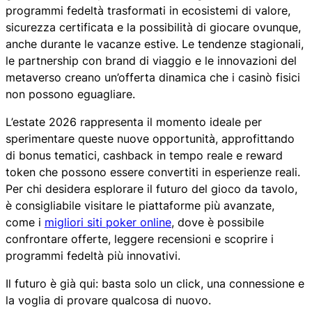
programmi fedeltà trasformati in ecosistemi di valore,
sicurezza certificata e la possibilità di giocare ovunque,
anche durante le vacanze estive. Le tendenze stagionali,
le partnership con brand di viaggio e le innovazioni del
metaverso creano un’offerta dinamica che i casinò fisici
non possono eguagliare.
L’estate 2026 rappresenta il momento ideale per
sperimentare queste nuove opportunità, approfittando
di bonus tematici, cashback in tempo reale e reward
token che possono essere convertiti in esperienze reali.
Per chi desidera esplorare il futuro del gioco da tavolo,
è consigliabile visitare le piattaforme più avanzate,
come i
migliori siti poker online
, dove è possibile
confrontare offerte, leggere recensioni e scoprire i
programmi fedeltà più innovativi.
Il futuro è già qui: basta solo un click, una connessione e
la voglia di provare qualcosa di nuovo.