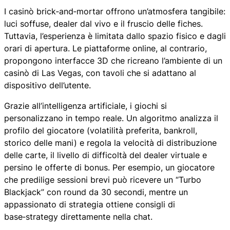
I casinò brick‑and‑mortar offrono un’atmosfera tangibile:
luci soffuse, dealer dal vivo e il fruscio delle fiches.
Tuttavia, l’esperienza è limitata dallo spazio fisico e dagli
orari di apertura. Le piattaforme online, al contrario,
propongono interfacce 3D che ricreano l’ambiente di un
casinò di Las Vegas, con tavoli che si adattano al
dispositivo dell’utente.
Grazie all’intelligenza artificiale, i giochi si
personalizzano in tempo reale. Un algoritmo analizza il
profilo del giocatore (volatilità preferita, bankroll,
storico delle mani) e regola la velocità di distribuzione
delle carte, il livello di difficoltà del dealer virtuale e
persino le offerte di bonus. Per esempio, un giocatore
che predilige sessioni brevi può ricevere un “Turbo
Blackjack” con round da 30 secondi, mentre un
appassionato di strategia ottiene consigli di
base‑strategy direttamente nella chat.