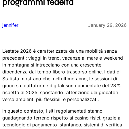
programmi fedeltà
jennifer
January 29, 2026
L’estate 2026 è caratterizzata da una mobilità senza
precedenti: viaggi in treno, vacanze al mare e weekend
in montagna si intrecciano con una crescente
dipendenza dal tempo libero trascorso online. I dati di
Statista mostrano che, nell’ultimo anno, le sessioni di
gioco su piattaforme digitali sono aumentate del 23 %
rispetto al 2025, spostando l’attenzione dei giocatori
verso ambienti più flessibili e personalizzati.
In questo contesto, i siti regolamentati stanno
guadagnando terreno rispetto ai casinò fisici, grazie a
tecnologie di pagamento istantaneo, sistemi di verifica