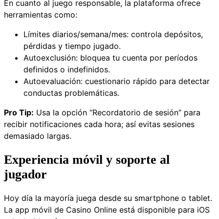
En cuanto al juego responsable, la plataforma ofrece
herramientas como:
Límites diarios/semana/mes: controla depósitos,
pérdidas y tiempo jugado.
Autoexclusión: bloquea tu cuenta por períodos
definidos o indefinidos.
Autoevaluación: cuestionario rápido para detectar
conductas problemáticas.
Pro Tip:
Usa la opción “Recordatorio de sesión” para
recibir notificaciones cada hora; así evitas sesiones
demasiado largas.
Experiencia móvil y soporte al
jugador
Hoy día la mayoría juega desde su smartphone o tablet.
La app móvil de Casino Online está disponible para iOS