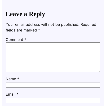
Leave a Reply
Your email address will not be published.
Required
fields are marked
*
Comment
*
Name
*
Email
*