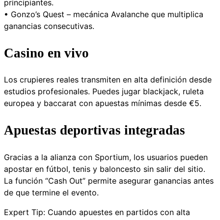
principiantes.
• Gonzo’s Quest – mecánica Avalanche que multiplica
ganancias consecutivas.
Casino en vivo
Los crupieres reales transmiten en alta definición desde
estudios profesionales. Puedes jugar blackjack, ruleta
europea y baccarat con apuestas mínimas desde €5.
Apuestas deportivas integradas
Gracias a la alianza con Sportium, los usuarios pueden
apostar en fútbol, tenis y baloncesto sin salir del sitio.
La función “Cash Out” permite asegurar ganancias antes
de que termine el evento.
Expert Tip: Cuando apuestes en partidos con alta