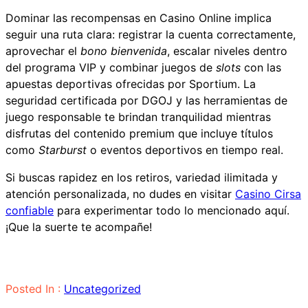
Dominar las recompensas en Casino Online implica
seguir una ruta clara: registrar la cuenta correctamente,
aprovechar el
bono bienvenida
, escalar niveles dentro
del programa VIP y combinar juegos de
slots
con las
apuestas deportivas ofrecidas por Sportium. La
seguridad certificada por DGOJ y las herramientas de
juego responsable te brindan tranquilidad mientras
disfrutas del contenido premium que incluye títulos
como
Starburst
o eventos deportivos en tiempo real.
Si buscas rapidez en los retiros, variedad ilimitada y
atención personalizada, no dudes en visitar
Casino Cirsa
confiable
para experimentar todo lo mencionado aquí.
¡Que la suerte te acompañe!
Posted In :
Uncategorized