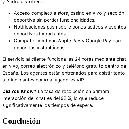
y Android y ofrece:
Acceso completo a
slots
, casino en vivo y sección
deportiva sin perder funcionalidades.
Notificaciones push sobre bonos activos y eventos
deportivos importantes.
Compatibilidad con Apple Pay y Google Pay para
depósitos instantáneos.
El servicio al cliente funciona las 24 horas mediante chat
en vivo, correo electrónico y teléfono gratuito dentro de
España. Los agentes están entrenados para asistir tanto
a principiantes como a jugadores VIP.
Did You Know?
La tasa de resolución en primera
interacción del chat es del 92 %, lo que reduce
significativamente los tiempos de espera.
Conclusión