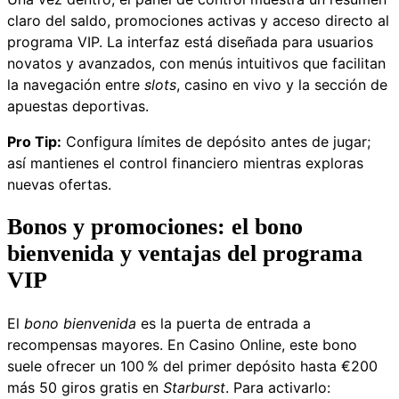
claro del saldo, promociones activas y acceso directo al
programa VIP. La interfaz está diseñada para usuarios
novatos y avanzados, con menús intuitivos que facilitan
la navegación entre
slots
, casino en vivo y la sección de
apuestas deportivas.
Pro Tip:
Configura límites de depósito antes de jugar;
así mantienes el control financiero mientras exploras
nuevas ofertas.
Bonos y promociones: el bono
bienvenida y ventajas del programa
VIP
El
bono bienvenida
es la puerta de entrada a
recompensas mayores. En Casino Online, este bono
suele ofrecer un 100 % del primer depósito hasta €200
más 50 giros gratis en
Starburst
. Para activarlo: