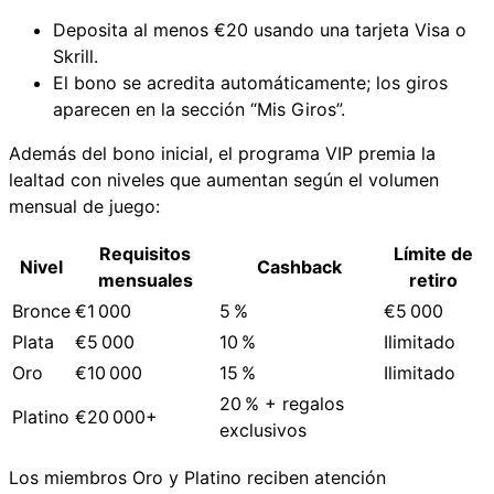
Deposita al menos €20 usando una tarjeta Visa o
Skrill.
El bono se acredita automáticamente; los giros
aparecen en la sección “Mis Giros”.
Además del bono inicial, el programa VIP premia la
lealtad con niveles que aumentan según el volumen
mensual de juego:
Requisitos
Límite de
Nivel
Cashback
mensuales
retiro
Bronce
€1 000
5 %
€5 000
Plata
€5 000
10 %
Ilimitado
Oro
€10 000
15 %
Ilimitado
20 % + regalos
Platino
€20 000+
exclusivos
Los miembros Oro y Platino reciben atención