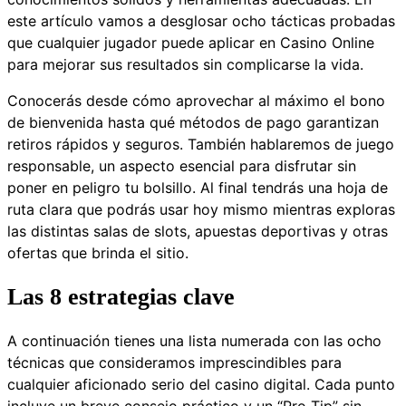
este artículo vamos a desglosar ocho tácticas probadas
que cualquier jugador puede aplicar en Casino Online
para mejorar sus resultados sin complicarse la vida.
Conocerás desde cómo aprovechar al máximo el bono
de bienvenida hasta qué métodos de pago garantizan
retiros rápidos y seguros. También hablaremos de juego
responsable, un aspecto esencial para disfrutar sin
poner en peligro tu bolsillo. Al final tendrás una hoja de
ruta clara que podrás usar hoy mismo mientras exploras
las distintas salas de slots, apuestas deportivas y otras
ofertas que brinda el sitio.
Las 8 estrategias clave
A continuación tienes una lista numerada con las ocho
técnicas que consideramos imprescindibles para
cualquier aficionado serio del casino digital. Cada punto
incluye un breve consejo práctico y un “Pro Tip” sin