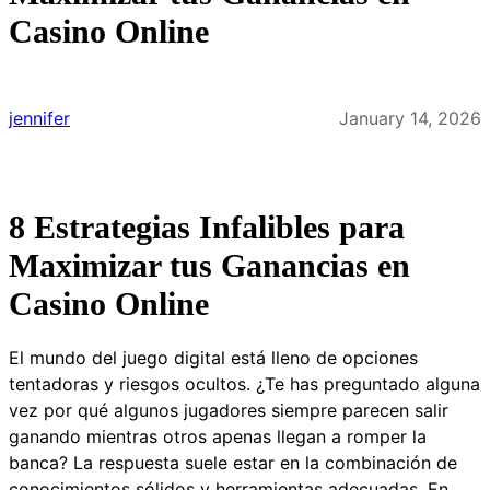
Casino Online
jennifer
January 14, 2026
8 Estrategias Infalibles para
Maximizar tus Ganancias en
Casino Online
El mundo del juego digital está lleno de opciones
tentadoras y riesgos ocultos. ¿Te has preguntado alguna
vez por qué algunos jugadores siempre parecen salir
ganando mientras otros apenas llegan a romper la
banca? La respuesta suele estar en la combinación de
conocimientos sólidos y herramientas adecuadas. En