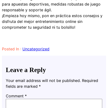
para apuestas deportivas, medidas robustas de juego
responsable y soporte ágil.
¡Empieza hoy mismo, pon en práctica estos consejos y
disfruta del mejor entretenimiento online sin
comprometer tu seguridad ni tu bolsillo!
Posted In :
Uncategorized
Leave a Reply
Your email address will not be published.
Required
fields are marked
*
Comment
*