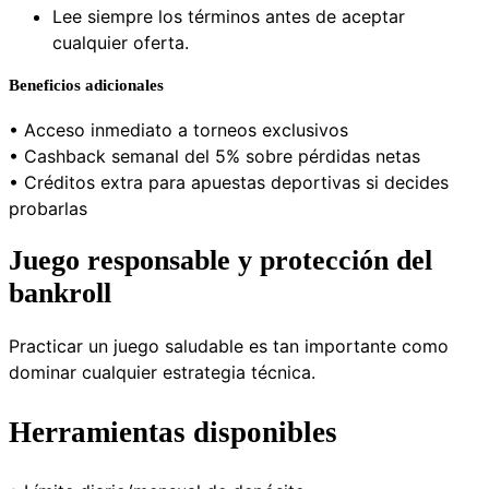
Lee siempre los términos antes de aceptar
cualquier oferta.
Beneficios adicionales
• Acceso inmediato a torneos exclusivos
• Cashback semanal del 5% sobre pérdidas netas
• Créditos extra para apuestas deportivas si decides
probarlas
Juego responsable y protección del
bankroll
Practicar un juego saludable es tan importante como
dominar cualquier estrategia técnica.
Herramientas disponibles