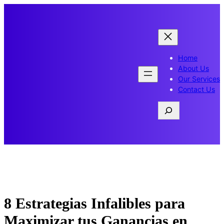
Skip
to
content
Home
About Us
Our Services
Contact Us
Search
8 Estrategias Infalibles para
Maximizar tus Ganancias en