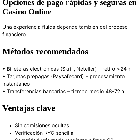
Opciones de pago rápidas y seguras en
Casino Online
Una experiencia fluida depende también del proceso
financiero.
Métodos recomendados
• Billeteras electrónicas (Skrill, Neteller) – retiro <24 h
• Tarjetas prepagas (Paysafecard) – procesamiento
instantáneo
• Transferencias bancarias – tiempo medio 48–72 h
Ventajas clave
Sin comisiones ocultas
Verificación KYC sencilla