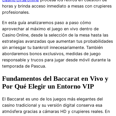
horas y brinda acceso inmediato a mesas con crupieres
profesionales.
En esta guía analizaremos paso a paso cómo
aprovechar al máximo el juego en vivo dentro de
Casino Online, desde la selección de la mesa hasta las
estrategias avanzadas que aumentan tus probabilidades
sin arriesgar tu bankroll innecesariamente. También
abordaremos bonos exclusivos, medidas de juego
responsable y trucos para jugar desde móvil durante la
temporada de Pascua.
Fundamentos del Baccarat en Vivo y
Por Qué Elegir un Entorno VIP
El Baccarat es uno de los juegos más elegantes del
casino tradicional y su versión digital conserva esa
atmósfera gracias a cámaras HD y crupieres reales. En