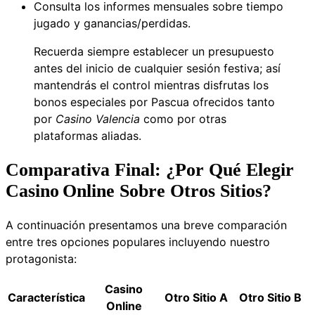
Consulta los informes mensuales sobre tiempo
jugado y ganancias/perdidas.
Recuerda siempre establecer un presupuesto
antes del inicio de cualquier sesión festiva; así
mantendrás el control mientras disfrutas los
bonos especiales por Pascua ofrecidos tanto
por
Casino Valencia
como por otras
plataformas aliadas.
Comparativa Final: ¿Por Qué Elegir
Casino Online Sobre Otros Sitios?
A continuación presentamos una breve comparación
entre tres opciones populares incluyendo nuestro
protagonista:
Casino
Característica
Otro Sitio A
Otro Sitio B
Online