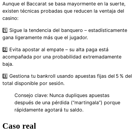
Aunque el Baccarat se basa mayormente en la suerte,
existen técnicas probadas que reducen la ventaja del
casino:
1️⃣ Sigue la tendencia del banquero – estadísticamente
gana ligeramente más que el jugador.
2️⃣ Evita apostar al empate – su alta paga está
acompañada por una probabilidad extremadamente
baja.
3️⃣ Gestiona tu bankroll usando apuestas fijas del 5 % del
total disponible por sesión.
Consejo clave: Nunca dupliques apuestas
después de una pérdida (“martingala”) porque
rápidamente agotará tu saldo.
Caso real