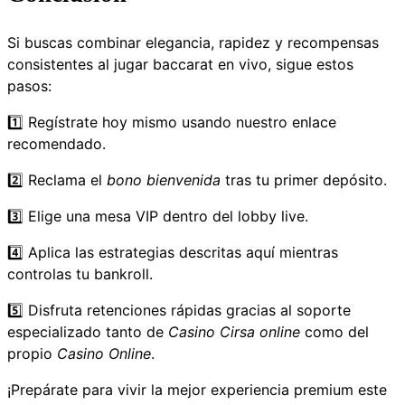
Si buscas combinar elegancia, rapidez y recompensas
consistentes al jugar baccarat en vivo, sigue estos
pasos:
1️⃣ Regístrate hoy mismo usando nuestro enlace
recomendado.
2️⃣ Reclama el
bono bienvenida
tras tu primer depósito.
3️⃣ Elige una mesa VIP dentro del lobby live.
4️⃣ Aplica las estrategias descritas aquí mientras
controlas tu bankroll.
5️⃣ Disfruta retenciones rápidas gracias al soporte
especializado tanto de
Casino Cirsa online
como del
propio
Casino Online
.
¡Prepárate para vivir la mejor experiencia premium este