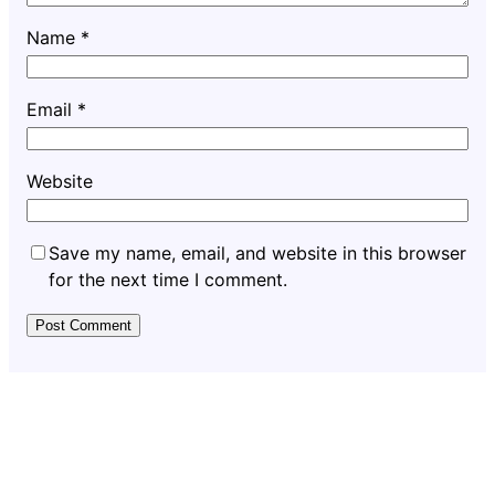
Name
*
Email
*
Website
Save my name, email, and website in this browser
for the next time I comment.