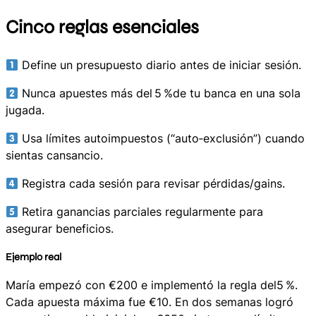
Cinco reglas esenciales
Define un presupuesto diario antes de iniciar sesión.
Nunca apuestes más del 5 %​de tu banca en una sola
jugada.
Usa límites autoimpuestos (“auto‑exclusión”) cuando
sientas cansancio.
Registra cada sesión para revisar pérdidas/gains.
Retira ganancias parciales regularmente para
asegurar beneficios.
Ejemplo real
María empezó con €200 e implementó la regla del​5 %.
Cada apuesta máxima fue €10.​ En dos semanas logró