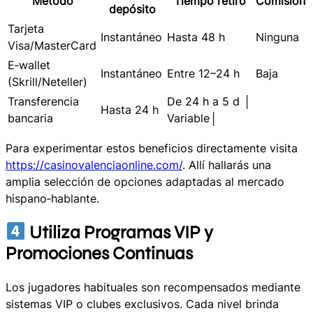
Método
Tiempo retiro
Comisión
depósito
Tarjeta
Instantáneo
Hasta 48 h
Ninguna
Visa/MasterCard
E‑wallet
Instantáneo
Entre 12–24 h
Baja
(Skrill/Neteller)
Transferencia
De 24 h a 5 d │
Hasta 24 h
bancaria
Variable│
Para experimentar estos beneficios directamente visita
https://casinovalenciaonline.com/
. Allí hallarás una
amplia selección de opciones adaptadas al mercado
hispano‑hablante.
Utiliza Programas VIP y
Promociones Continuas
Los jugadores habituales son recompensados mediante
sistemas VIP o clubes exclusivos. Cada nivel brinda