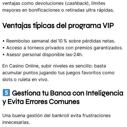
ventajas como devoluciones (
cashback
), límites
mayores en bonificaciones o retiradas ultra rápidas.
Ventajas típicas del programa VIP
• Reembolso semanal del 10 % sobre pérdidas netas.
• Acceso a torneos privados con premios garantizados.
• Asesor personal disponible las‑24h.
En Casino Online, subir niveles es sencillo: basta
acumular puntos jugando tus juegos favoritos como
slots o ruleta en vivo.
Gestiona tu Banca con Inteligencia
y Evita Errores Comunes
Una buena gestión del bankroll evita frustraciones
innecesarias.