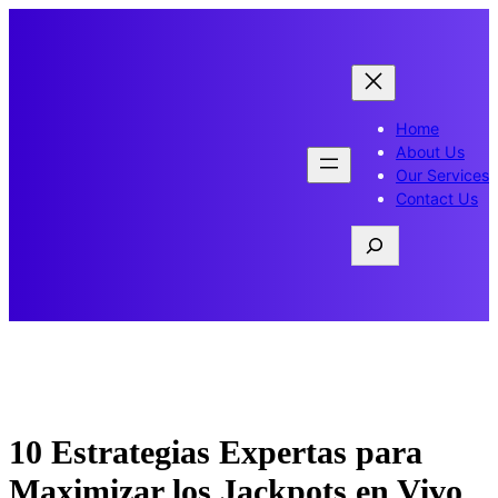
Skip
to
content
Home
About Us
Our Services
Contact Us
Search
10 Estrategias Expertas para
Maximizar los Jackpots en Vivo