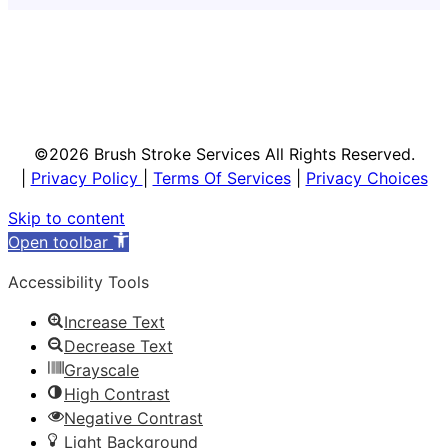
©2026 Brush Stroke Services All Rights Reserved.
|
Privacy Policy
|
Terms Of Services
|
Privacy Choices
Skip to content
Open toolbar
Accessibility Tools
Increase Text
Decrease Text
Grayscale
High Contrast
Negative Contrast
Light Background