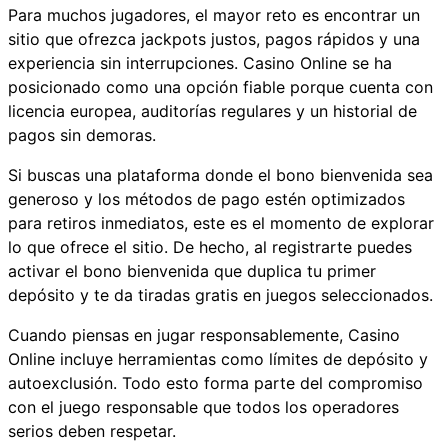
Para muchos jugadores, el mayor reto es encontrar un
sitio que ofrezca jackpots justos, pagos rápidos y una
experiencia sin interrupciones. Casino Online se ha
posicionado como una opción fiable porque cuenta con
licencia europea, auditorías regulares y un historial de
pagos sin demoras.
Si buscas una plataforma donde el bono bienvenida sea
generoso y los métodos de pago estén optimizados
para retiros inmediatos, este es el momento de explorar
lo que ofrece el sitio. De hecho, al registrarte puedes
activar el bono bienvenida que duplica tu primer
depósito y te da tiradas gratis en juegos seleccionados.
Cuando piensas en jugar responsablemente, Casino
Online incluye herramientas como límites de depósito y
autoexclusión. Todo esto forma parte del compromiso
con el juego responsable que todos los operadores
serios deben respetar.