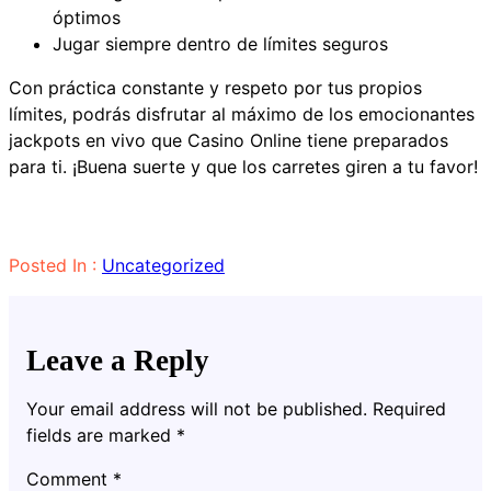
óptimos
Jugar siempre dentro de límites seguros
Con práctica constante y respeto por tus propios
límites, podrás disfrutar al máximo de los emocionantes
jackpots en vivo que Casino Online tiene preparados
para ti. ¡Buena suerte y que los carretes giren a tu favor!
Posted In :
Uncategorized
Leave a Reply
Your email address will not be published.
Required
fields are marked
*
Comment
*