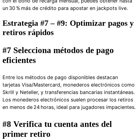
con el bono de recarga mensual, puedes obtener hasta
un 30 % más de crédito para apostar en jackpots live.
Estrategia #7 – #9: Optimizar pagos y
retiros rápidos
#7 Selecciona métodos de pago
eficientes
Entre los métodos de pago disponibles destacan
tarjetas Visa/Mastercard, monederos electrónicos como
Skrill y Neteller, y transferencias bancarias instantáneas.
Los monederos electrónicos suelen procesar los retiros
en menos de 24 horas, ideal para jugadores impacientes.
#8 Verifica tu cuenta antes del
primer retiro