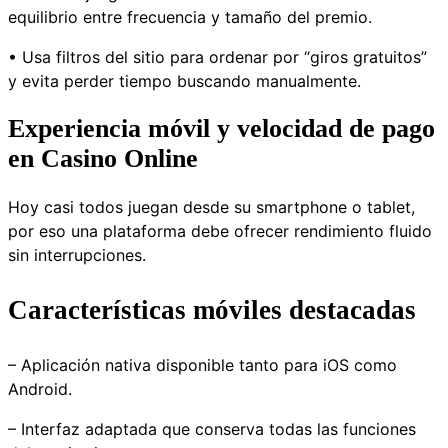
equilibrio entre frecuencia y tamaño del premio.
• Usa filtros del sitio para ordenar por “giros gratuitos”
y evita perder tiempo buscando manualmente.
Experiencia móvil y velocidad de pago
en Casino Online
Hoy casi todos juegan desde su smartphone o tablet,
por eso una plataforma debe ofrecer rendimiento fluido
sin interrupciones.
Características móviles destacadas
– Aplicación nativa disponible tanto para iOS como
Android.
– Interfaz adaptada que conserva todas las funciones