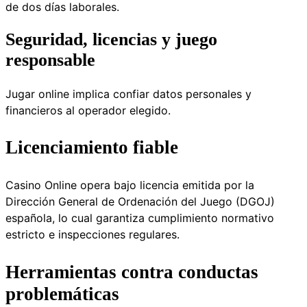
de dos días laborales.
Seguridad, licencias y juego
responsable
Jugar online implica confiar datos personales y
financieros al operador elegido.
Licenciamiento fiable
​Casino Online opera bajo licencia emitida por la
Dirección General de Ordenación del Juego (DGOJ)
española, lo cual garantiza cumplimiento normativo
estricto e inspecciones regulares.
Herramientas contra conductas
problemáticas