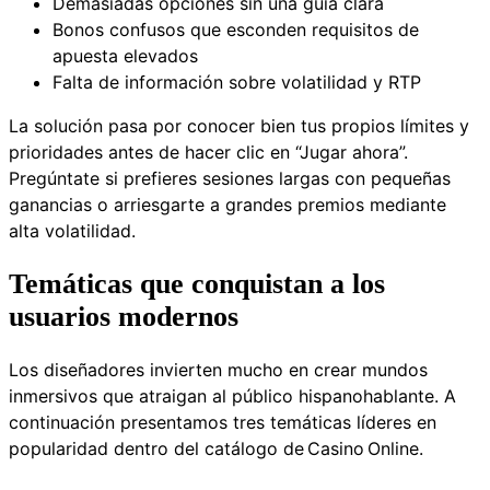
Demasiadas opciones sin una guía clara
Bonos confusos que esconden requisitos de
apuesta elevados
Falta de información sobre volatilidad y RTP
La solución pasa por conocer bien tus propios límites y
prioridades antes de hacer clic en “Jugar ahora”.
Pregúntate si prefieres sesiones largas con pequeñas
ganancias o arriesgarte a grandes premios mediante
alta volatilidad.
Temáticas que conquistan a los
usuarios modernos
Los diseñadores invierten mucho en crear mundos
inmersivos que atraigan al público hispanohablante. A
continuación presentamos tres temáticas líderes en
popularidad dentro del catálogo de Casino Online.