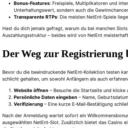
Bonus‑Features
: Freispiele, Multiplikatoren und in
Unterhaltungswert, sondern auch die Gewinnchancen
Transparente RTPs
: Die meisten NetEnt‑Spiele lie
Hast du dich jemals gefragt, warum du bei manchen Slots 
Auszahlungsstruktur – beides wird von NetEnt meisterhaf
Der Weg zur Registrierung be
Bevor du die beeindruckende NetEnt‑Kollektion testen kan
schlicht gehalten, um sowohl Anfängern als auch erfahrene
Website öffnen
– Besuche die Startseite und klicke a
Persönliche Daten eingeben
– Name, Geburtsdatum,
Verifizierung
– Eine kurze E‑Mail‑Bestätigung schlie
Nach der Anmeldung wartet sofort ein Willkommensbonus au
ausgewählten NetEnt‑Slot. Zusätzlich bietet das Casino e