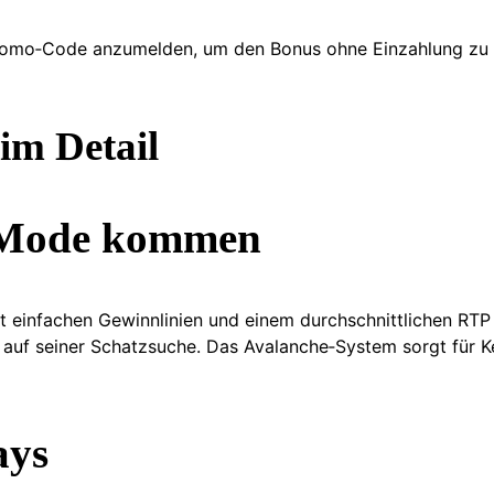
romo‑Code anzumelden, um den Bonus ohne Einzahlung zu ak
im Detail
er Mode kommen
 einfachen Gewinnlinien und einem durchschnittlichen RTP 
 auf seiner Schatzsuche. Das Avalanche‑System sorgt für 
ays