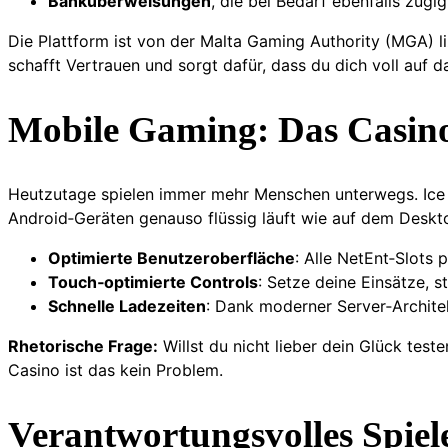
Banküberweisungen
, die bei Bedarf ebenfalls züg
Die Plattform ist von der Malta Gaming Authority (MGA) 
schafft Vertrauen und sorgt dafür, dass du dich voll auf d
Mobile Gaming: Das Casin
Heutzutage spielen immer mehr Menschen unterwegs. Ice F
Android‑Geräten genauso flüssig läuft wie auf dem Deskt
Optimierte Benutzeroberfläche
: Alle NetEnt‑Slots 
Touch‑optimierte Controls
: Setze deine Einsätze, 
Schnelle Ladezeiten
: Dank moderner Server‑Architek
Rhetorische Frage:
Willst du nicht lieber dein Glück test
Casino ist das kein Problem.
Verantwortungsvolles Spiele