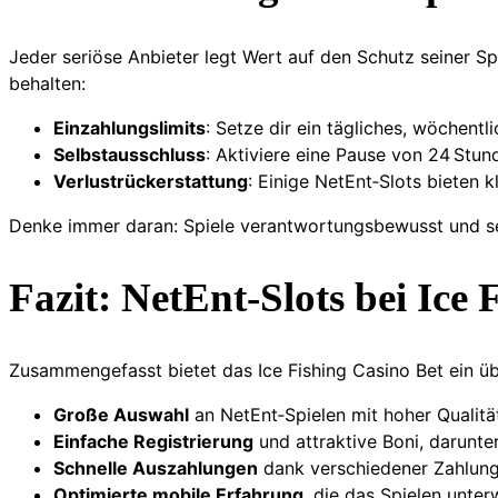
Jeder seriöse Anbieter legt Wert auf den Schutz seiner Spi
behalten:
Einzahlungslimits
: Setze dir ein tägliches, wöchentl
Selbstausschluss
: Aktiviere eine Pause von 24 Stun
Verlustrückerstattung
: Einige NetEnt‑Slots bieten 
Denke immer daran: Spiele verantwortungsbewusst und setz
Fazit: NetEnt‑Slots bei Ic
Zusammengefasst bietet das Ice Fishing Casino Bet ein ü
Große Auswahl
an NetEnt‑Spielen mit hoher Qualitä
Einfache Registrierung
und attraktive Boni, darunte
Schnelle Auszahlungen
dank verschiedener Zahlung
Optimierte mobile Erfahrung
, die das Spielen unte