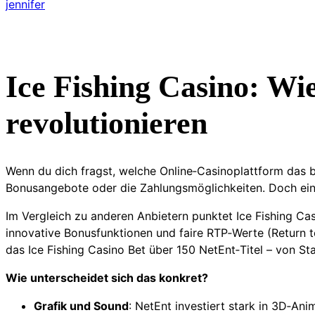
jennifer
Ice Fishing Casino: Wi
revolutionieren
Wenn du dich fragst, welche Online‑Casinoplattform das best
Bonusangebote oder die Zahlungsmöglichkeiten. Doch ein e
Im Vergleich zu anderen Anbietern punktet Ice Fishing Cas
innovative Bonusfunktionen und faire RTP‑Werte (Return t
das Ice Fishing Casino Bet über 150 NetEnt‑Titel – von S
Wie unterscheidet sich das konkret?
Grafik und Sound
: NetEnt investiert stark in 3D‑A