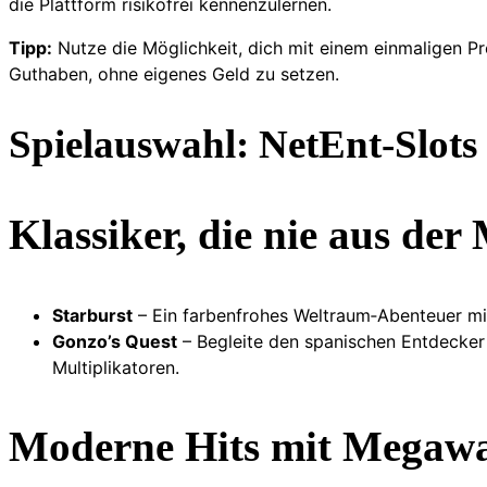
die Plattform risikofrei kennenzulernen.
Tipp:
Nutze die Möglichkeit, dich mit einem einmaligen P
Guthaben, ohne eigenes Geld zu setzen.
Spielauswahl: NetEnt‑Slots 
Klassiker, die nie aus d
Starburst
– Ein farbenfrohes Weltraum‑Abenteuer mit
Gonzo’s Quest
– Begleite den spanischen Entdecker
Multiplikatoren.
Moderne Hits mit Megaw