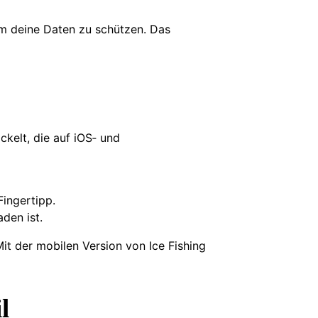
um deine Daten zu schützen. Das
kelt, die auf iOS‑ und
Fingertipp.
den ist.
Mit der mobilen Version von Ice Fishing
l