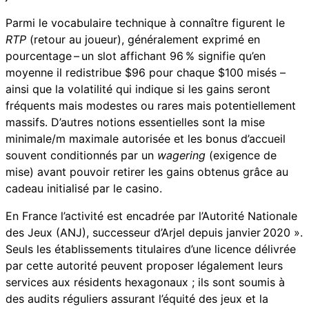
Parmi le vocabulaire technique à connaître figurent le
RTP
(retour au joueur), généralement exprimé en
pourcentage – un slot affichant 96 % signifie qu’en
moyenne il redistribue $96 pour chaque $100 misés –
ainsi que la volatilité qui indique si les gains seront
fréquents mais modestes ou rares mais potentiellement
massifs. D’autres notions essentielles sont la mise
minimale/m maximale autorisée et les bonus d’accueil
souvent conditionnés par un
wagering
(exigence de
mise) avant pouvoir retirer les gains obtenus grâce au
cadeau initialisé par le casino.
En France l’activité est encadrée par l’Autorité Nationale
des Jeux (ANJ), successeur d’Arjel depuis janvier 2020 ».
Seuls les établissements titulaires d’une licence délivrée
par cette autorité peuvent proposer légalement leurs
services aux résidents hexagonaux ; ils sont soumis à
des audits réguliers assurant l’équité des jeux et la