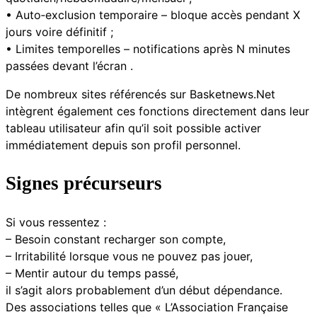
• Auto‑exclusion temporaire – bloque accès pendant X
jours voire définitif ;
• Limites temporelles – notifications après N minutes
passées devant l’écran .
De nombreux sites référencés sur Basketnews.Net
intègrent également ces fonctions directement dans leur
tableau utilisateur afin qu’il soit possible activer
immédiatement depuis son profil personnel.
Signes précurseurs
Si vous ressentez :
– Besoin constant recharger son compte,
– Irritabilité lorsque vous ne pouvez pas jouer,
– Mentir autour du temps passé,
il s’agit alors probablement d’un début dépendance.
Des associations telles que « L’Association Française