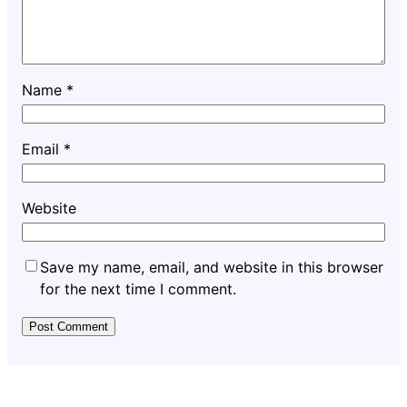
Name
*
Email
*
Website
Save my name, email, and website in this browser
for the next time I comment.