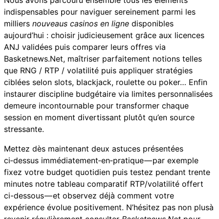
Nous avons parcouru ensemble tous les éléments
indispensables pour naviguer sereinement parmi les
milliers
nouveau​s casinos en ligne
disponibles
aujourd’hui : choisir judicieusement grâce aux licences
ANJ validées puis comparer leurs offres via
Basketnews.Net, maîtriser parfaitement notions telles
que RNG / RTP / volatilité puis appliquer stratégies
ciblées selon slots, blackjack, roulette ou poker… Enfin
instaurer discipline budgétaire via limites personnalisées
demeure incontournable pour transformer chaque
session en moment divertissant plutôt qu’en source
stressante.
Mettez dès maintenant deux astuces présentées
ci‑dessus immédiatement‐en‐pratique — par exemple
fixez votre budget quotidien puis testez pendant trente
minutes notre tableau comparatif RTP/volatilité offert
ci-dessous — et observez déjà comment votre
expérience évolue positivement.​ N’hésitez pas non plusà