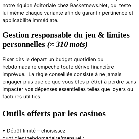
notre équipe éditoriale chez Basketnews.Net, qui teste
lui‑même chaque variante afin de garantir pertinence et
applicabilité immédiate.
Gestion responsable du jeu & limites
personnelles
(≈ 310 mots)
Fixer dès le départ un budget quotidien ou
hebdomadaire empêche toute dérive financière
imprévue. La règle conseillée consiste à ne jamais
engager plus que ce que vous êtes prêt(e) à perdre sans
impacter vos dépenses essentielles telles que loyers ou
factures utilities.
Outils offerts par les casinos
• Dépôt limité – choisissez
quotidien/hebdomadaire/mensuel ;