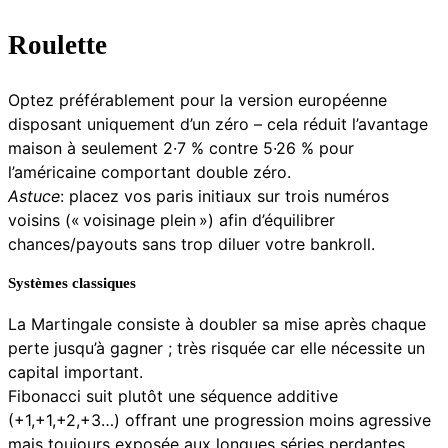
Roulette
Optez préférablement pour la version européenne
disposant uniquement d’un zéro – cela réduit l’avantage
maison à seulement 2·7 % contre 5·26 % pour
l’américaine comportant double zéro.
Astuce
: placez vos paris initiaux sur trois numéros
voisins (« voisinage plein ») afin d’équilibrer
chances/payouts sans trop diluer votre bankroll.
Systèmes classiques
La Martingale consiste à doubler sa mise après chaque
perte jusqu’à gagner ; très risquée car elle nécessite un
capital important.
Fibonacci suit plutôt une séquence additive
(+1,+1,+2,+3…) offrant une progression moins agressive
mais toujours exposée aux longues séries perdantes.