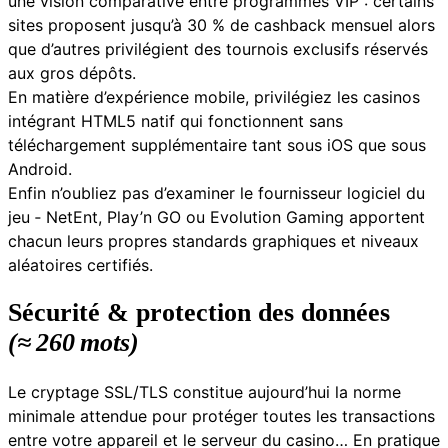
une vision comparative entre programmes VIP : certains
sites proposent jusqu’à 30 % de cashback mensuel alors
que d’autres privilégient des tournois exclusifs réservés
aux gros dépôts.
En matière d’expérience mobile, privilégiez les casinos
intégrant HTML5 natif qui fonctionnent sans
téléchargement supplémentaire tant sous iOS que sous
Android.
Enfin n’oubliez pas d’examiner le fournisseur logiciel du
jeu ‑ NetEnt, Play’n GO ou Evolution Gaming apportent
chacun leurs propres standards graphiques et niveaux
aléatoires certifiés.
Sécurité & protection des données
(≈ 260 mots)
Le cryptage SSL/TLS constitue aujourd’hui la norme
minimale attendue pour protéger toutes les transactions
entre votre appareil et le serveur du casino… En pratique