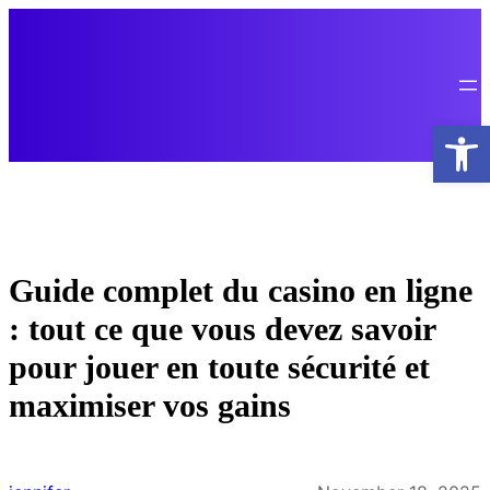
Skip
to
content
Open
Guide complet du casino en ligne
: tout ce que vous devez savoir
pour jouer en toute sécurité et
maximiser vos gains